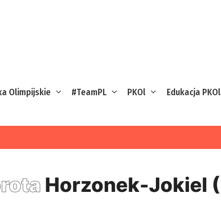
ka Olimpijskie
#TeamPL
PKOl
Edukacja PKOl
rota
Horzonek-Jokiel 