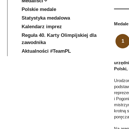
Medaliści
Polskie medale
Statystyka medalowa
Medale 
Kalendarz imprez
Reguła 40. Karty Olimpijskiej dla
1
zawodnika
Aktualności #TeamPL
urzędni
Polski,
Urodzon
podstaw
repreze
i Pogon
mistrzy
krotną 
poręcza
Na aren