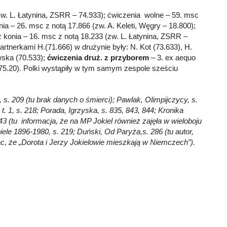
(zw. L. Łatynina, ZSRR – 74.933); ćwiczenia wolne – 59. msc
ia – 26. msc z notą 17.866 (zw. A. Keleti, Węgry – 18.800);
z konia – 16. msc z notą 18.233 (zw. L. Łatynina, ZSRR –
artnerkami H.(71.666) w drużynie były: N. Kot (73.633), H.
wska (70.533);
ćwiczenia druż. z
przyborem
– 3. ex aequo
75.20). Polki wystąpiły w tym samym zespole sześciu
, s. 209 (tu brak danych o śmierci); Pawlak, Olimpijczycy, s.
t. 1, s. 218; Porada, Igrzyska, s. 835, 843, 844; Kronika
43 (tu informacja, że na MP Jokiel również zajęła w wieloboju
ele 1896-1980, s. 219; Duński, Od Paryża,s. 286 (tu autor,
sząc, że „Dorota i Jerzy Jokielowie mieszkają w Niemczech”).