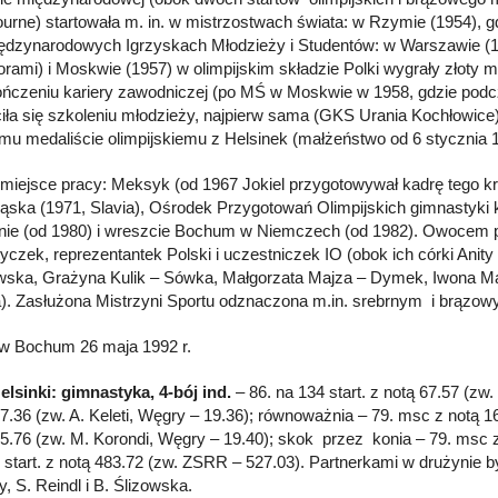
urne) startowała m. in. w mistrzostwach świata: w Rzymie (1954), gdzi
ędzynarodowych Igrzyskach Młodzieży i Studentów: w Warszawie (19
orami) i Moskwie (1957) w olimpijskim składzie Polki wygrały złoty 
ńczeniu kariery zawodniczej (po MŚ w Moskwie w 1958, gdzie podczas 
iła się szkoleniu młodzieży, najpierw sama (GKS Urania Kochłowice)
mu medaliście olimpijskiemu z Helsinek (małżeństwo od 6 stycznia 
 miejsce pracy: Meksyk (od 1967 Jokiel przygotowywał kadrę tego kr
ąska (1971, Slavia), Ośrodek Przygotowań Olimpijskich gimnastyki 
nie (od 1980) i wreszcie Bochum w Niemczech (od 1982). Owocem pr
yczek, reprezentantek Polski i uczestniczek IO (obok ich córki Anit
ska, Grażyna Kulik – Sówka, Małgorzata Majza – Dymek, Iwona Ma
. Zasłużona Mistrzyni Sportu odznaczona m.in. srebrnym i brązo
w Bochum 26 maja 1992 r.
elsinki: gimnastyka, 4-bój ind.
– 86. na 134 start. z notą 67.57 (
17.36 (zw. A. Keleti, Węgry – 19.36); równoważnia – 79. msc z notą
15.76 (zw. M. Korondi, Węgry – 19.40); skok przez konia – 79. msc 
6 start. z notą 483.72 (zw. ZSRR – 527.03). Partnerkami w drużynie
, S. Reindl i B. Ślizowska.