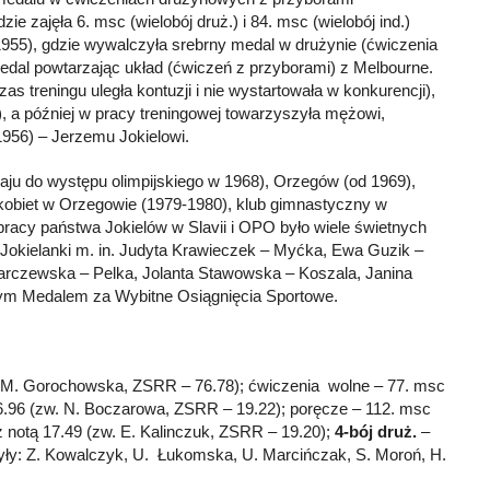
e zajęła 6. msc (wielobój druż.) i 84. msc (wielobój ind.)
55), gdzie wywalczyła srebrny medal w drużynie (ćwiczenia
medal powtarzając układ (ćwiczeń z przyborami) z Melbourne.
treningu uległa kontuzji i nie wystartowała w konkurencji),
, a później w pracy treningowej towarzyszyła mężowi,
1956) – Jerzemu Jokielowi.
aju do występu olimpijskiego w 1968), Orzegów (od 1969),
kobiet w Orzegowie (1979-1980), klub gimnastyczny w
acy państwa Jokielów w Slavii i OPO było wiele świetnych
y Jokielanki m. in. Judyta Krawieczek – Myćka, Ewa Guzik –
rczewska – Pelka, Jolanta Stawowska – Koszala, Janina
wym Medalem za Wybitne Osiągnięcia Sportowe.
zw. M. Gorochowska, ZSRR – 76.78); ćwiczenia wolne – 77. msc
 16.96 (zw. N. Boczarowa, ZSRR – 19.22); poręcze – 112. msc
z notą 17.49 (zw. E. Kalinczuk, ZSRR – 19.20);
4-bój druż.
–
 były: Z. Kowalczyk, U. Łukomska, U. Marcińczak, S. Moroń, H.