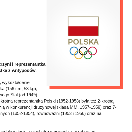
rzyni i reprezentantka
istka z Antypodów.
 wykształcenie
ka (156 cm, 58 kg),
wego Stal (od 1949)
rotna reprezentantka Polski (1952-1958) była też 2-krotną
ynią w konkurencji drużynowej (klasa MM, 1957-1958) oraz 7-
lnych (1952-1954), równoważni (1953 i 1956) oraz na
 medalu w ćwiczeniach drużynowych z przyborami