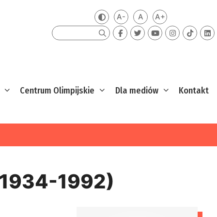
A-
A
A+
Zmień kontrast
Mniejsza czcionka
Domyślna czcionka
Większa czcion
Szukaj
Centrum Olimpijskie
Dla mediów
Kontakt
(1934-1992)