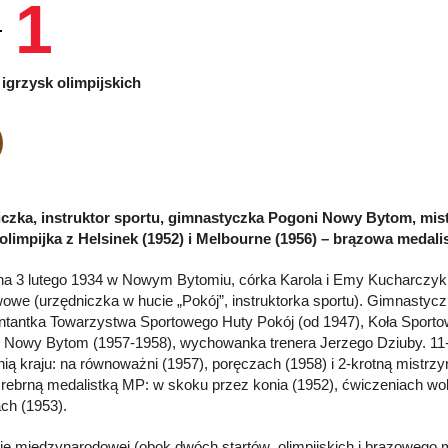
1
igrzysk olimpijskich
czka, instruktor sportu, gimnastyczka Pogoni Nowy Bytom, mist
 olimpijka z Helsinek (1952) i Melbourne (1956) – brązowa medal
a 3 lutego 1934 w Nowym Bytomiu, córka Karola i Emy Kucharczyk,
owe (urzędniczka w hucie „Pokój”, instruktorka sportu). Gimnastycz
ntantka Towarzystwa Sportowego Huty Pokój (od 1947), Koła Sporto
i Nowy Bytom (1957-1958), wychowanka trenera Jerzego Dziuby. 11-k
nią kraju: na równoważni (1957), poręczach (1958) i 2-krotną mistrz
srebrną medalistką MP: w skoku przez konia (1952), ćwiczeniach wo
ch (1953).
ie międzynarodowej (obok dwóch startów olimpijskich i brązowego