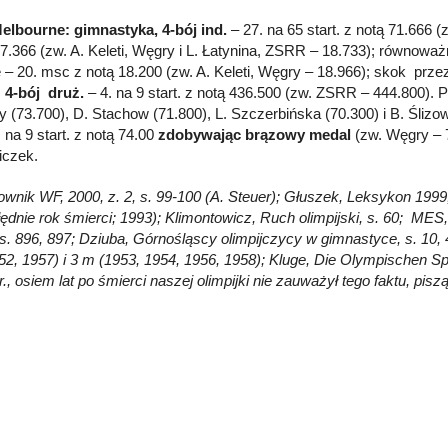
elbourne: gimnastyka, 4-bój ind.
– 27. na 65 start. z notą 71.666 
17.366 (zw. A. Keleti, Węgry i L. Łatynina, ZSRR – 18.733); równoważn
 – 20. msc z notą 18.200 (zw. A. Keleti, Węgry – 18.966); skok prze
;
4-bój druż.
– 4. na 9 start. z notą 436.500 (zw. ZSRR – 444.800). P
 (73.700), D. Stachow (71.800), L. Szczerbińska (70.300) i B. Ślizo
na 9 start. z notą 74.00
zdobywając brązowy medal
(zw. Węgry – 
iczek.
łownik WF, 2000, z. 2, s. 99-100 (A. Steuer); Głuszek, Leksykon 1999
łędnie rok śmierci; 1993); Klimontowicz, Ruch olimpijski, s. 60; MES, 
 s. 896, 897; Dziuba, Górnośląscy olimpijczycy w gimnastyce, s. 10, 
52, 1957) i 3 m (1953, 1954, 1956, 1958); Kluge, Die Olympischen Spi
r., osiem lat po śmierci naszej olimpijki nie zauważył tego faktu, pi