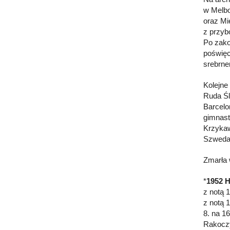
w Melbo
oraz Mi
z przyb
Po zako
poświęc
srebrne
Kolejne
Ruda Śl
Barcelo
gimnast
Krzykaw
Szweda)
Zmarła 
*
1952 H
z notą 
z notą 
8. na 1
Rakoczy