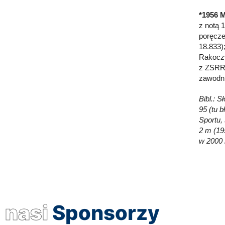
*1956 M
z notą 
poręcze
18.833)
Rakoczy
z ZSRR 
zawodn
Bibl.: S
95 (tu b
Sportu,
2 m (19
w 2000 
nasi
Sponsorzy