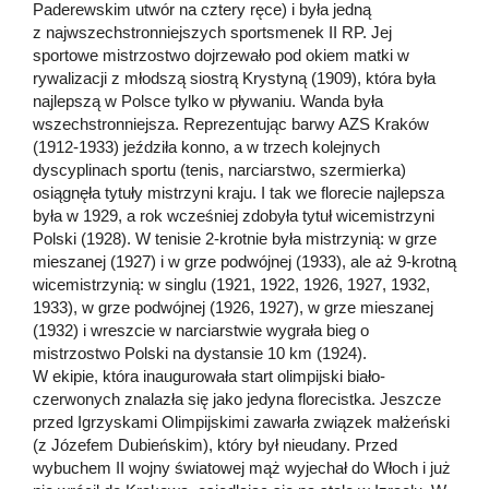
Paderewskim utwór na cztery ręce) i była jedną
z najwszechstronniejszych sportsmenek II RP. Jej
sportowe mistrzostwo dojrzewało pod okiem matki w
rywalizacji z młodszą siostrą Krystyną (1909), która była
najlepszą w Polsce tylko w pływaniu. Wanda była
wszechstronniejsza. Reprezentując barwy AZS Kraków
(1912-1933) jeździła konno, a w trzech kolejnych
dyscyplinach sportu (tenis, narciarstwo, szermierka)
osiągnęła tytuły mistrzyni kraju. I tak we florecie najlepsza
była w 1929, a rok wcześniej zdobyła tytuł wicemistrzyni
Polski (1928). W tenisie 2-krotnie była mistrzynią: w grze
mieszanej (1927) i w grze podwójnej (1933), ale aż 9-krotną
wicemistrzynią: w singlu (1921, 1922, 1926, 1927, 1932,
1933), w grze podwójnej (1926, 1927), w grze mieszanej
(1932) i wreszcie w narciarstwie wygrała bieg o
mistrzostwo Polski na dystansie 10 km (1924).
W ekipie, która inaugurowała start olimpijski biało-
czerwonych znalazła się jako jedyna florecistka. Jeszcze
przed Igrzyskami Olimpijskimi zawarła związek małżeński
(z Józefem Dubieńskim), który był nieudany. Przed
wybuchem II wojny światowej mąż wyjechał do Włoch i już