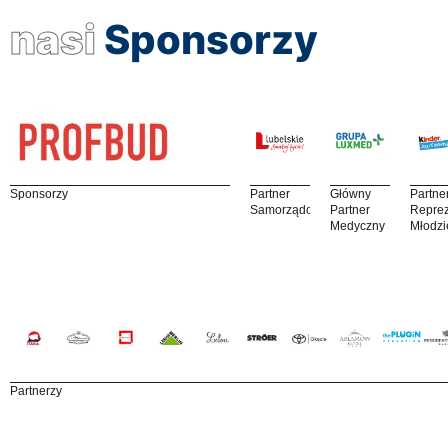
nasi
Sponsorzy
Sponsorzy
Partner
Główny
Partne
Samorządowy
Partner
Reprez
Medyczny
Młodzi
Partnerzy