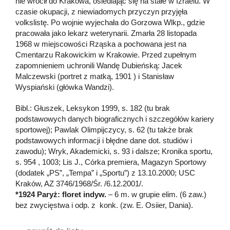
nie wrócił do Krakowa, osiedlając się na stałe w Izraelu. W
czasie okupacji, z niewiadomych przyczyn przyjęła
volkslistę. Po wojnie wyjechała do Gorzowa Wlkp., gdzie
pracowała jako lekarz weterynarii. Zmarła 28 listopada
1968 w miejscowości Rząska a pochowana jest na
Cmentarzu Rakowickim w Krakowie. Przed zupełnym
zapomnieniem uchronili Wandę Dubieńską: Jacek
Malczewski (portret z matką, 1901 ) i Stanisław
Wyspiański (główka Wandzi).
Bibl.: Głuszek, Leksykon 1999, s. 182 (tu brak
podstawowych danych biograficznych i szczegółów kariery
sportowej); Pawlak Olimpijczycy, s. 62 (tu także brak
podstawowych informacji i błędne dane dot. studiów i
zawodu); Wryk, Akademicki, s. 93 i dalsze; Kronika sportu,
s. 954 , 1003; Lis J., Córka premiera, Magazyn Sportowy
(dodatek „PS”, „Tempa” i „Sportu”) z 13.10.2000; USC
Kraków, AZ 3746/1968/Śr. /6.12.2001/.
*1924 Paryż: floret indyw.
– 6 m. w grupie elim. (6 zaw.)
bez zwycięstwa i odp. z konk. (zw. E. Osiier, Dania).