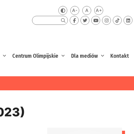
A-
A
A+
Zmień kontrast
Mniejsza czcionka
Domyślna czcionka
Większa czcion
Szukaj
Centrum Olimpijskie
Dla mediów
Kontakt
023)