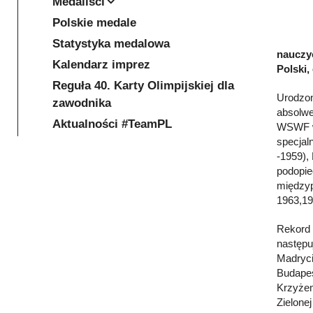
Medaliści
Polskie medale
Statystyka medalowa
nauczyc
Kalendarz imprez
Polski,
Reguła 40. Karty Olimpijskiej dla
Urodzon
zawodnika
absolwe
Aktualności #TeamPL
WSWF w 
specjal
-1959),
podopie
międzyp
1963,19
Rekord 
następu
Madryci
Budapes
Krzyżem
Zielone