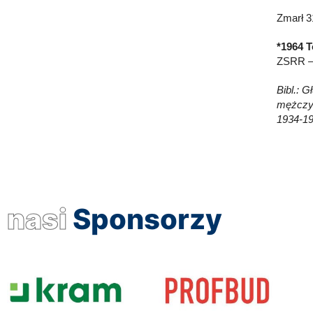
Zmarł 3
*1964 T
ZSRR – 
Bibl.: 
mężczyz
1934-19
nasi
Sponsorzy