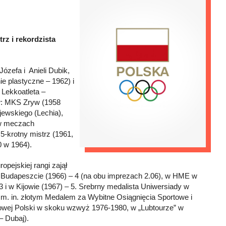
rz i rekordzista
ózefa i Anieli Dubik,
e plastyczne – 1962) i
 Lekkoatleta –
ów: MKS Zryw (1958
jewskiego (Lechia),
 w meczach
-krotny mistrz (1961,
0 w 1964).
pejskiej rangi zajął
w Budapeszcie (1966) – 4 (na obu imprezach 2.06), w HME w
3 i w Kijowie (1967) – 5. Srebrny medalista Uniwersiady w
m. in. złotym Medalem za Wybitne Osiągnięcia Sportowe i
owej Polski w skoku wzwyż 1976-1980, w „Lubtourze” w
– Dubaj).