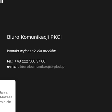
Biuro Komunikacji PKOl
kontakt wyłącznie dla mediów
tel.:
+48 (22) 560 37 00
e-mail:
biurokomunikacji@pkol.pl
łania
. Możesz
nie się