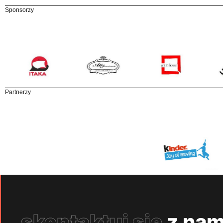
Sponsorzy
Partnerzy
skontaktuj się
z nam