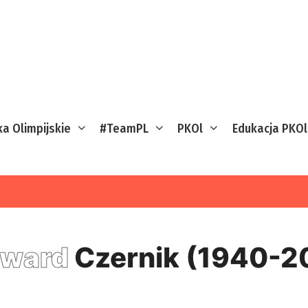
ka Olimpijskie
#TeamPL
PKOl
Edukacja PKOl
dward
Czernik (1940-2