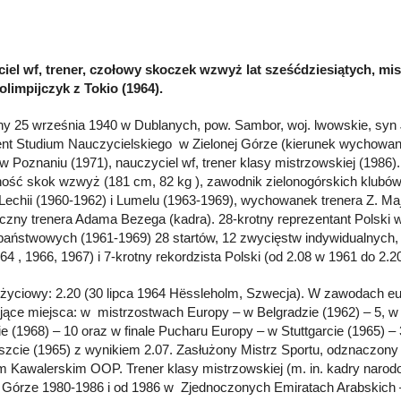
iel wf, trener, czołowy skoczek wzwyż lat sześćdziesiątych, mist
 olimpijczyk z Tokio (1964).
y 25 września 1940 w Dublanych, pow. Sambor, woj. lwowskie, syn J
nt Studium Nauczycielskiego w Zielonej Górze (kierunek wychowani
Poznaniu (1971), nauczyciel wf, trener klasy mistrzowskiej (1986).
ność skok wzwyż (181 cm, 82 kg ), zawodnik zielonogórskich klub
 Lechii (1960-1962) i Lumelu (1963-1969), wychowanek trenera Z. Ma
czny trenera Adama Bezega (kadra). 28-krotny reprezentant Polski
aństwowych (1961-1969) 28 startów, 12 zwycięstw indywidualnych, 5
64 , 1966, 1967) i 7-krotny rekordzista Polski (od 2.08 w 1961 do 2.2
życiowy: 2.20 (30 lipca 1964 Hëssleholm, Szwecja). W zawodach euro
jące miejsca: w mistrzostwach Europy – w Belgradzie (1962) – 5, 
e (1968) – 10 oraz w finale Pucharu Europy – w Stuttgarcie (1965) – 
zcie (1965) z wynikiem 2.07. Zasłużony Mistrz Sportu, odznaczony 
 Kawalerskim OOP. Trener klasy mistrzowskiej (m. in. kadry narod
j Górze 1980-1986 i od 1986 w Zjednoczonych Emiratach Arabskich 