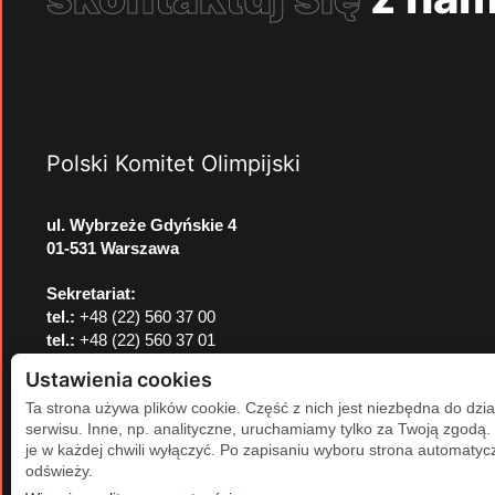
Polski Komitet Olimpijski
ul. Wybrzeże Gdyńskie 4
01-531 Warszawa
Sekretariat:
tel.:
+48 (22) 560 37 00
tel.:
+48 (22) 560 37 01
e-mail:
pkol@pkol.pl
Ustawienia cookies
Ta strona używa plików cookie. Część z nich jest niezbędna do dzia
serwisu. Inne, np. analityczne, uruchamiamy tylko za Twoją zgodą
je w każdej chwili wyłączyć. Po zapisaniu wyboru strona automatycz
odświeży.