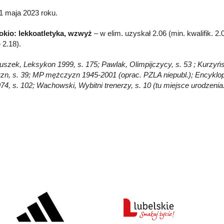
1 maja 2023 roku.
okio: lekkoatletyka, wzwyż
– w elim. uzyskał 2.06 (min. kwalifik. 2.
2.18).
Głuszek, Leksykon 1999, s. 175; Pawlak, Olimpijczycy, s. 53 ; Kurzyń
n, s. 39; MP mężczyzn 1945-2001 (oprac. PZLA niepubl.); Encykloped
74, s. 102; Wachowski, Wybitni trenerzy, s. 10 (tu miejsce urodzenia