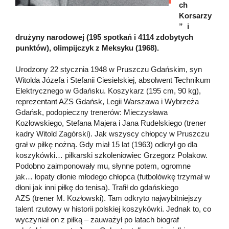
ch
Korsarzy
” i
drużyny narodowej (195 spotkań i 4114 zdobytych
punktów), olimpijczyk z Meksyku (1968).
Urodzony 22 stycznia 1948 w Pruszczu Gdańskim, syn
Witolda Józefa i Stefanii Ciesielskiej, absolwent Technikum
Elektrycznego w Gdańsku. Koszykarz (195 cm, 90 kg),
reprezentant AZS Gdańsk, Legii Warszawa i Wybrzeża
Gdańsk, podopieczny trenerów: Mieczysława
Kozłowskiego, Stefana Majera i Jana Rudelskiego (trener
kadry Witold Zagórski). Jak wszyscy chłopcy w Pruszczu
grał w piłkę nożną. Gdy miał 15 lat (1963) odkrył go dla
koszykówki… piłkarski szkoleniowiec Grzegorz Polakow.
Podobno zaimponowały mu, słynne potem, ogromne
jak… łopaty dłonie młodego chłopca (futbolówkę trzymał w
dłoni jak inni piłkę do tenisa). Trafił do gdańskiego
AZS (trener M. Kozłowski). Tam odkryto najwybitniejszy
talent rzutowy w historii polskiej koszykówki. Jednak to, co
wyczyniał on z piłką – zauważył po latach biograf