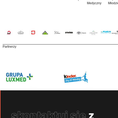
Medyczny
Młodzi
Partnerzy
skontaktuj się
z