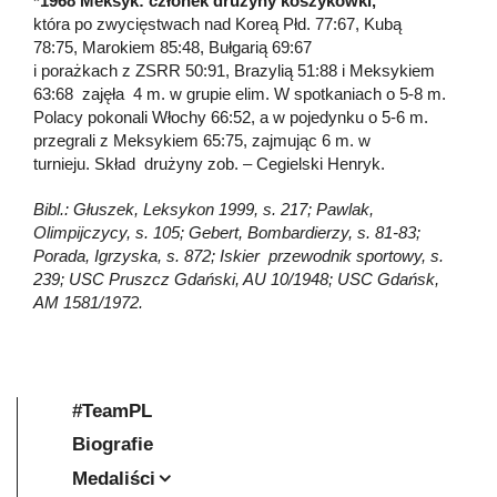
*1968 Meksyk: członek drużyny koszykówki,
która po zwycięstwach nad Koreą Płd. 77:67, Kubą
78:75, Marokiem 85:48, Bułgarią 69:67
i porażkach z ZSRR 50:91, Brazylią 51:88 i Meksykiem
63:68 zajęła 4 m. w grupie elim. W spotkaniach o 5-8 m.
Polacy pokonali Włochy 66:52, a w pojedynku o 5-6 m.
przegrali z Meksykiem 65:75, zajmując 6 m. w
turnieju. Skład drużyny zob. – Cegielski Henryk.
Bibl.: Głuszek, Leksykon 1999, s. 217; Pawlak,
Olimpijczycy, s. 105; Gebert, Bombardierzy, s. 81-83;
Porada, Igrzyska, s. 872; Iskier przewodnik sportowy, s.
239; USC Pruszcz Gdański, AU 10/1948; USC Gdańsk,
AM 1581/1972.
#TeamPL
Biografie
Medaliści