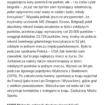
wygaśnięciu kary powrócił na parkiet, ale – i tu znów cytat
biografa
– „to już nie był ten sam tryskający witalnością,
pełen optymizmu oraz wiary w siebie i ludzi, młody
koszykarz”.
Wypada jednak jeszcze przypomnieć, że
trzykrotny uczestnik ME (Neapol, Essen, Belgrad) pobił
absolutny rekord świata amatorów w ilości zdobytych
punktów, przekraczając wymarzony cel 20.000 punktów –
osiągnął dokładnie 23.726 punktów. Inny, trudny do pobicia
rekord świetnego gdańskiego koszykarza to 52 pkt.
zdobyte w jednym meczu międzypaństwowym. Było to
podczas spotkania Polska – USA Jak twierdzi sam
zawodnik, był to jego najlepszy mecz w życiu. Do
Jurkiewicza należy także rekord krajowy w ilości
zdobytych punktów w jednym meczu. Wynosi on 84 pkt.
podczas ligowego pojedynku Wybrzeża z Baildonem
(1970). Po zakończeniu kariery sportowej w kraju wyjechał
do Francji (jako trzeci po Dregerze i Wysockim), gdzie grał
z wielkim powodzeniem. Mieszka tam od wielu lat i nie
utrzymuje kontaktów z kolegami w kraju. Zasłużony Mistrz
Sportu.