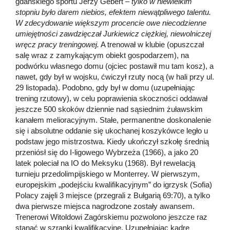
gdańskiego sportu Jerzy Gebert
– tylko w niewielkim
stopniu było darem niebios, efektem niewątpliwego talentu.
W zdecydowanie większym procencie owe niecodzienne
umiejętności zawdzięczał Jurkiewicz ciężkiej, niewolniczej
wręcz pracy treningowej.
A trenował w klubie (opuszczał
salę wraz z zamykającym obiekt gospodarzem), na
podwórku własnego domu (ojciec postawił mu tam kosz), a
nawet, gdy był w wojsku, ćwiczył rzuty nocą (w hali przy ul.
29 listopada). Podobno, gdy był w domu (uzupełniając
trening rzutowy), w celu poprawienia skoczności oddawał
jeszcze 500 skoków dziennie nad sąsiednim żuławskim
kanałem melioracyjnym. Stałe, permanentne doskonalenie
się i absolutne oddanie się ukochanej koszykówce legło u
podstaw jego mistrzostwa. Kiedy ukończył szkołę średnią
przeniósł się do I-ligowego Wybrzeża (1966), a jako 20
latek poleciał na IO do Meksyku (1968). Był rewelacją
turnieju przedolimpijskiego w Monterrey. W pierwszym,
europejskim „podejściu kwalifikacyjnym” do igrzysk (Sofia)
Polacy zajęli 3 miejsce (przegrali z Bułgarią 69:70), a tylko
dwa pierwsze miejsca nagrodzone zostały awansem.
Trenerowi Witoldowi Zagórskiemu pozwolono jeszcze raz
stanąć w szranki kwalifikacyjne. Uzupełniając kadrę