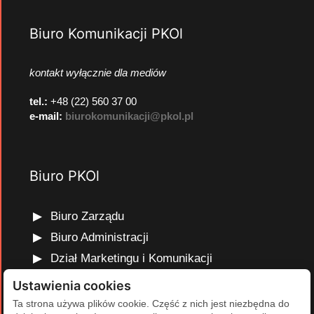
Biuro Komunikacji PKOl
kontakt wyłącznie dla mediów
tel.:
+48 (22) 560 37 00
e-mail:
biurokomunikacji@pkol.pl
Biuro PKOl
Biuro Zarządu
Biuro Administracji
Dział Marketingu i Komunikacji
Dział Edukacji Olimpijskiej
Ustawienia cookies
Dział Finansów i Kadr
Ta strona używa plików cookie. Część z nich jest niezbędna do