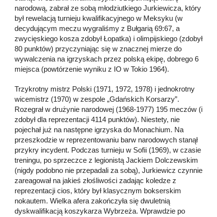
narodową, zabrał ze sobą młodziutkiego Jurkiewicza, który
był rewelacją turnieju kwalifikacyjnego w Meksyku (w
decydującym meczu wygraliśmy z Bułgarią 69:67, a
zwycięskiego kosza zdobył Łopatka) i olimpijskiego (zdobył
80 punktów) przyczyniając się w znacznej mierze do
wywalczenia na igrzyskach przez polską ekipę, dobrego 6
miejsca (powtórzenie wyniku z IO w Tokio 1964).
Trzykrotny mistrz Polski (1971, 1972, 1978) i jednokrotny
wicemistrz (1970) w zespole „Gdańskich Korsarzy”.
Rozegrał w drużynie narodowej (1968-1977) 195 meczów (i
zdobył dla reprezentacji 4114 punktów). Niestety, nie
pojechał już na następne igrzyska do Monachium. Na
przeszkodzie w reprezentowaniu barw narodowych stanął
przykry incydent. Podczas turnieju w Sofii (1969), w czasie
treningu, po sprzeczce z legionistą Jackiem Dolczewskim
(nigdy podobno nie przepadali za sobą), Jurkiewicz czynnie
zareagował na jakieś złośliwości zadając koledze z
reprezentacji cios, który był klasycznym bokserskim
nokautem. Wielka afera zakończyła się dwuletnią
dyskwalifikacją koszykarza Wybrzeża. Wprawdzie po