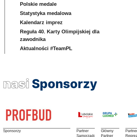
Polskie medale
Statystyka medalowa
Kalendarz imprez
Reguła 40. Karty Olimpijskiej dla
zawodnika
Aktualności #TeamPL
nasi
Sponsorzy
Sponsorzy
Partner
Główny
Partne
Samorządowy
Partner
Reprez