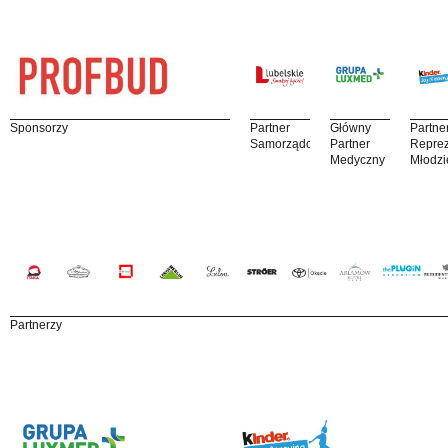
Sponsorzy
Partner
Główny
Partne
Samorządowy
Partner
Reprez
Medyczny
Młodzi
Partnerzy