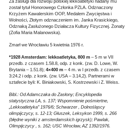
Za zasługi dla rozwoju polskiej lekkoatletyki nadany mu
został tytuł Honorowego Członka PZLA. Odznaczony
Krzyżem Kawalerskim OOP, Medalem Zwycięstwa i
Wolności, Złotym odznaczeniem im. Janka Krasickiego,
Odznaką Zasłużonego Działacza Kultury Fizycznej. Żonaty
(Zofia Maria Malanowska).
Zmarł we Wrocławiu 5 kwietnia 1976 r.
*1928 Amsterdam: lekkoatletyka, 800 m
– 5 m w VII
przedb. z czasem 1.58.8, odp. z konk. (zw. D. Lowe, W.
Brytania – 1.51.8);
4×400 m
– 4 m. w I przedb. z czasem
3:24.2 i odp. z konk. (zw. USA – 3.14,2). Partnerami w
sztafecie byli: K. Biniakowski, S. Kostrzewski i Z. Weiss.
Bibl.: Od Adamczaka do Zasłony; Encyklopedia
statystyczna LA, s. 137; Wspomnienie pośmiertne,
„Lekkoatletyka” 1976/6; Schwarzer , Dolnośląscy
olimpijczycy, s. 12-13; Głuszek, Leksykon 1999, s. 266
(błędne wyniki z amsterdamskich igrzysk); Pawlak,
Olimpijczycy , s. 162; USC Wrocław, AZ 1392/1976.