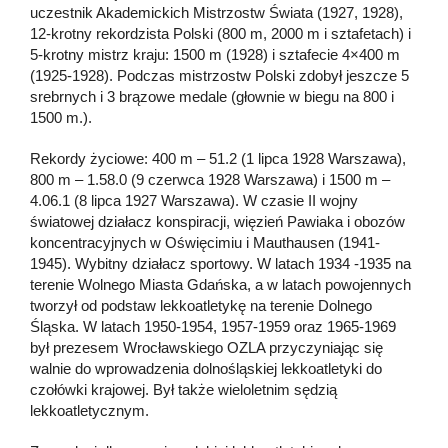
uczestnik Akademickich Mistrzostw Świata (1927, 1928),
12-krotny rekordzista Polski (800 m, 2000 m i sztafetach) i
5-krotny mistrz kraju: 1500 m (1928) i sztafecie 4×400 m
(1925-1928). Podczas mistrzostw Polski zdobył jeszcze 5
srebrnych i 3 brązowe medale (głownie w biegu na 800 i
1500 m.).
Rekordy życiowe: 400 m – 51.2 (1 lipca 1928 Warszawa),
800 m – 1.58.0 (9 czerwca 1928 Warszawa) i 1500 m –
4.06.1 (8 lipca 1927 Warszawa). W czasie II wojny
światowej działacz konspiracji, więzień Pawiaka i obozów
koncentracyjnych w Oświęcimiu i Mauthausen (1941-
1945). Wybitny działacz sportowy. W latach 1934 -1935 na
terenie Wolnego Miasta Gdańska, a w latach powojennych
tworzył od podstaw lekkoatletykę na terenie Dolnego
Śląska. W latach 1950-1954, 1957-1959 oraz 1965-1969
był prezesem Wrocławskiego OZLA przyczyniając się
walnie do wprowadzenia dolnośląskiej lekkoatletyki do
czołówki krajowej. Był także wieloletnim sędzią
lekkoatletycznym.