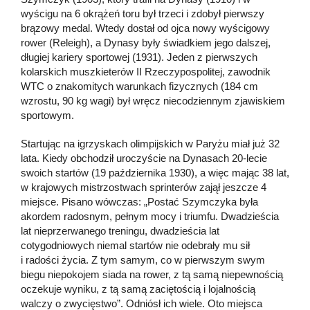
wyścigu na 6 okrążeń toru był trzeci i zdobył pierwszy
brązowy medal. Wtedy dostał od ojca nowy wyścigowy
rower (Releigh), a Dynasy były świadkiem jego dalszej,
długiej kariery sportowej (1931). Jeden z pierwszych
kolarskich muszkieterów II Rzeczypospolitej, zawodnik
WTC o znakomitych warunkach fizycznych (184 cm
wzrostu, 90 kg wagi) był wręcz niecodziennym zjawiskiem
sportowym.
Startując na igrzyskach olimpijskich w Paryżu miał już 32
lata. Kiedy obchodził uroczyście na Dynasach 20-lecie
swoich startów (19 października 1930), a więc mając 38 lat,
w krajowych mistrzostwach sprinterów zajął jeszcze 4
miejsce. Pisano wówczas: „Postać Szymczyka była
akordem radosnym, pełnym mocy i triumfu. Dwadzieścia
lat nieprzerwanego treningu, dwadzieścia lat
cotygodniowych niemal startów nie odebrały mu sił
i radości życia. Z tym samym, co w pierwszym swym
biegu niepokojem siada na rower, z tą samą niepewnością
oczekuje wyniku, z tą samą zaciętością i lojalnością
walczy o zwycięstwo”. Odniósł ich wiele. Oto miejsca