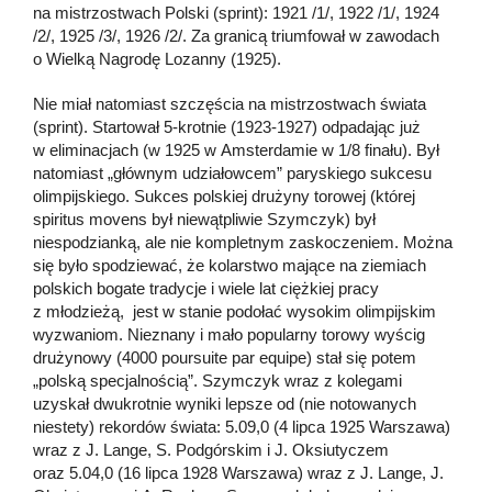
na mistrzostwach Polski (sprint): 1921 /1/, 1922 /1/, 1924
/2/, 1925 /3/, 1926 /2/. Za granicą triumfował w zawodach
o Wielką Nagrodę Lozanny (1925).
Nie miał natomiast szczęścia na mistrzostwach świata
(sprint). Startował 5-krotnie (1923-1927) odpadając już
w eliminacjach (w 1925 w Amsterdamie w 1/8 finału). Był
natomiast „głównym udziałowcem” paryskiego sukcesu
olimpijskiego. Sukces polskiej drużyny torowej (której
spiritus movens był niewątpliwie Szymczyk) był
niespodzianką, ale nie kompletnym zaskoczeniem. Można
się było spodziewać, że kolarstwo mające na ziemiach
polskich bogate tradycje i wiele lat ciężkiej pracy
z młodzieżą, jest w stanie podołać wysokim olimpijskim
wyzwaniom. Nieznany i mało popularny torowy wyścig
drużynowy (4000 poursuite par equipe) stał się potem
„polską specjalnością”. Szymczyk wraz z kolegami
uzyskał dwukrotnie wyniki lepsze od (nie notowanych
niestety) rekordów świata: 5.09,0 (4 lipca 1925 Warszawa)
wraz z J. Lange, S. Podgórskim i J. Oksiutyczem
oraz 5.04,0 (16 lipca 1928 Warszawa) wraz z J. Lange, J.