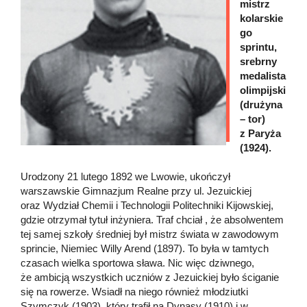
mistrz
kolarskie
go
sprintu,
srebrny
medalista
olimpijski
(drużyna
– tor)
z Paryża
(1924).
Urodzony 21 lutego 1892 we Lwowie, ukończył
warszawskie Gimnazjum Realne przy ul. Jezuickiej
oraz Wydział Chemii i Technologii Politechniki Kijowskiej,
gdzie otrzymał tytuł inżyniera. Traf chciał , że absolwentem
tej samej szkoły średniej był mistrz świata w zawodowym
sprincie, Niemiec Willy Arend (1897). To była w tamtych
czasach wielka sportowa sława. Nic więc dziwnego,
że ambicją wszystkich uczniów z Jezuickiej było ściganie
się na rowerze. Wsiadł na niego również młodziutki
Szymczyk (1903), który trafił na Dynasy (1910) i w