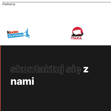
Partnerzy
skontaktuj się
z
nami