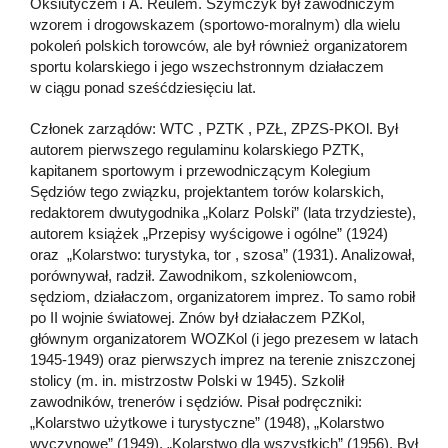
Oksiutyczem i A. Reulem. Szymczyk był zawodniczym
wzorem i drogowskazem (sportowo-moralnym) dla wielu
pokoleń polskich torowców, ale był również organizatorem
sportu kolarskiego i jego wszechstronnym działaczem
w ciągu ponad sześćdziesięciu lat.
Członek zarządów: WTC , PZTK , PZŁ, ZPZS-PKOl. Był
autorem pierwszego regulaminu kolarskiego PZTK,
kapitanem sportowym i przewodniczącym Kolegium
Sędziów tego związku, projektantem torów kolarskich,
redaktorem dwutygodnika „Kolarz Polski” (lata trzydzieste),
autorem książek „Przepisy wyścigowe i ogólne” (1924)
oraz „Kolarstwo: turystyka, tor , szosa” (1931). Analizował,
porównywał, radził. Zawodnikom, szkoleniowcom,
sędziom, działaczom, organizatorem imprez. To samo robił
po II wojnie światowej. Znów był działaczem PZKol,
głównym organizatorem WOZKol (i jego prezesem w latach
1945-1949) oraz pierwszych imprez na terenie zniszczonej
stolicy (m. in. mistrzostw Polski w 1945). Szkolił
zawodników, trenerów i sędziów. Pisał podręczniki:
„Kolarstwo użytkowe i turystyczne” (1948), „Kolarstwo
wyczynowe” (1949), „Kolarstwo dla wszystkich” (1956). Był