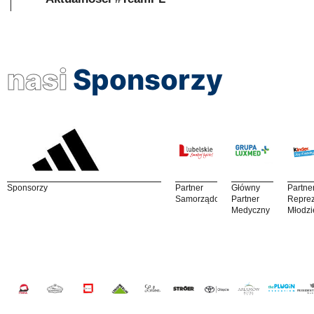
nasi
Sponsorzy
Sponsorzy
Partner
Główny
Partne
Samorządowy
Partner
Reprez
Medyczny
Młodzi