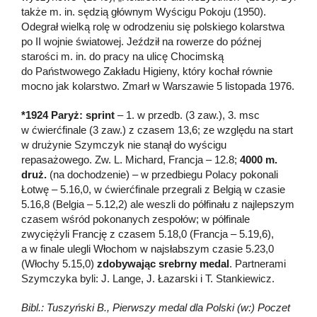
także m. in. sędzią głównym Wyścigu Pokoju (1950).
Odegrał wielką rolę w odrodzeniu się polskiego kolarstwa
po II wojnie światowej. Jeździł na rowerze do późnej
starości m. in. do pracy na ulicę Chocimską
do Państwowego Zakładu Higieny, który kochał równie
mocno jak kolarstwo. Zmarł w Warszawie 5 listopada 1976.
*1924 Paryż: sprint
– 1. w przedb. (3 zaw.), 3. msc
w ćwierćfinale (3 zaw.) z czasem 13,6; ze względu na start
w drużynie Szymczyk nie stanął do wyścigu
repasażowego. Zw. L. Michard, Francja – 12.8;
4000 m.
druż.
(na dochodzenie) – w przedbiegu Polacy pokonali
Łotwę – 5.16,0, w ćwierćfinale przegrali z Belgią w czasie
5.16,8 (Belgia – 5.12,2) ale weszli do półfinału z najlepszym
czasem wśród pokonanych zespołów; w półfinale
zwyciężyli Francję z czasem 5.18,0 (Francja – 5.19,6),
a w finale ulegli Włochom w najsłabszym czasie 5.23,0
(Włochy 5.15,0)
zdobywając srebrny medal
. Partnerami
Szymczyka byli: J. Lange, J. Łazarski i T. Stankiewicz.
Bibl.: Tuszyński B., Pierwszy medal dla Polski (w:) Poczet