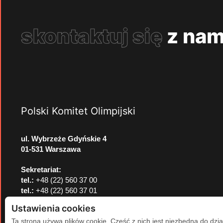
skontaktuj się
z nam
Polski Komitet Olimpijski
ul. Wybrzeże Gdyńskie 4
01-531 Warszawa
Sekretariat:
tel.:
+48 (22) 560 37 00
tel.:
+48 (22) 560 37 01
e-mail:
pkol@pkol.pl
Ustawienia cookies
Ta strona używa plików cookie. Część z nich jest niezbędna do dzia