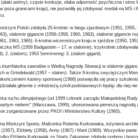
 (ataki astmy), częste kontuzje, słaba odporność psychiczna i stres 
 poza granicami kraju), nie pozwoliły jej zdobywać medali na MŚ i I
ku.
mistrzyni Polski zdobyła 25-krotnie: w biegu zjazdowym (1951, 1955, 
63), slalomie gigancie (1956-1958, 1960, 1963), slalomie gigancie ro
961, 1963, 1965). 6-krotna wicemistrzyni kraju w zjeździe (1950, 1953
iczka MŚ (1958 Badgastein – 17. w slalomie), trzykrotnie zdobywa
d), 2. (slalom); 1953 Semmering: 3. (slalom gigant).
a triumfatorka zawodów o Wielką Nagrodę Słowacji w slalomie giganc
h w Grindelwald (1957 – slalom). Także 9-krotna zwyciężczyni Mem
akończeniem kariery sportowej (1968) poświęciła się pracy szkolenio
ziałała głównie z młodzieżą szkół podstawowych będąc dla niej nie
zka ruchu olimpijskiego (od 1999 członek zarządu Małopolskiej Rady 
wartym niebem” (Warszawa, 1999), uhonorowana pierwszą nagrodą za
skie zorganizowane przez PKOl i Ministerstwo Kultury (1965).
na Mistrzyni Sportu. Małżonka Roberta Kurkowiaka, inżyniera archit
(1957), Elżbiety (1958), Anny (1967) i Marii (1969). Wszystkie panie 
tylko Elżbieta Kurkowiak ze Startu Zakopane zdobyła srebrny i brązo