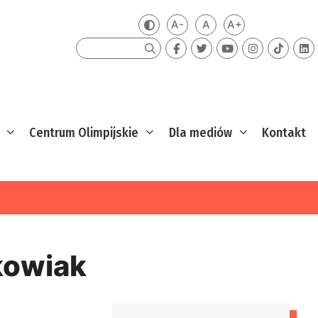
A-
A
A+
Zmień kontrast
Mniejsza czcionka
Domyślna czcionka
Większa czcion
Szukaj
Centrum Olimpijskie
Dla mediów
Kontakt
kowiak