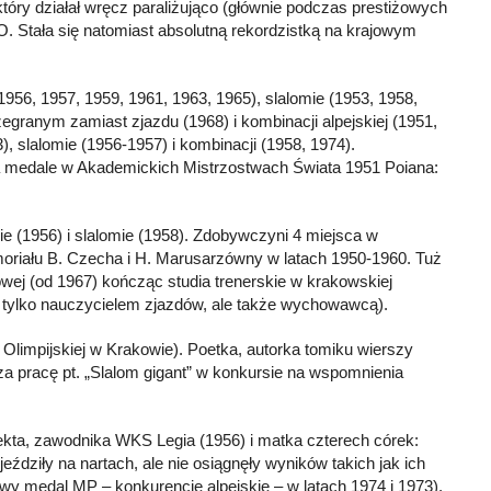
który działał wręcz paraliżująco (głównie podczas prestiżowych
O. Stała się natomiast absolutną rekordzistką na krajowym
1956, 1957, 1959, 1961, 1963, 1965), slalomie (1953, 1958,
zegranym zamiast zjazdu (1968) i kombinacji alpejskiej (1951,
), slalomie (1956-1957) i kombinacji (1958, 1974).
ła medale w Akademickich Mistrzostwach Świata 1951 Poiana:
ie (1956) i slalomie (1958). Zdobywczyni 4 miejsca w
oriału B. Czecha i H. Marusarzówny w latach 1950-1960. Tuż
wej (od 1967) kończąc studia trenerskie w krakowskiej
 tylko nauczycielem zjazdów, ale także wychowawcą).
Olimpijskiej w Krakowie). Poetka, autorka tomiku wierszy
 pracę pt. „Slalom gigant” w konkursie na wspomnienia
ekta, zawodnika WKS Legia (1956) i matka czterech córek:
jeździły na nartach, ale nie osiągnęły wyników takich jak ich
wy medal MP – konkurencje alpejskie – w latach 1974 i 1973).