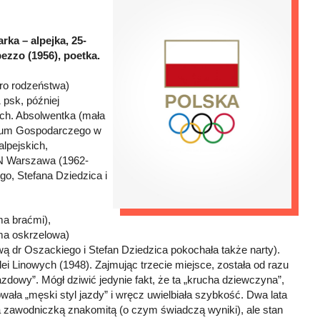
ka – alpejka, 25-
ezzo (1956), poetka.
oro rodzeństwa)
psk, później
ich. Absolwentka (mała
iceum Gospodarczego w
alpejskich,
N Warszawa (1962-
go, Stefana Dziedzica i
ma braćmi),
tma oskrzelowa)
ą dr Oszackiego i Stefan Dziedzica pokochała także narty).
i Linowych (1948). Zajmując trzecie miejsce, została od razu
zdowy”. Mógł dziwić jedynie fakt, że ta „krucha dziewczyna”,
owała „męski styl jazdy” i wręcz uwielbiała szybkość. Dwa lata
a zawodniczką znakomitą (o czym świadczą wyniki), ale stan