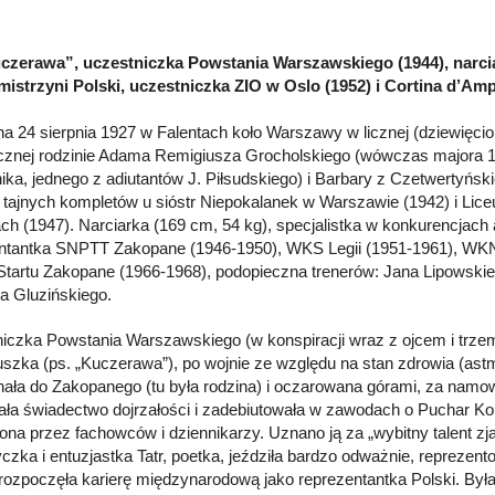
czerawa”, uczestniczka Powstania Warszawskiego (1944), narciar
mistrzyni Polski, uczestniczka ZIO w Oslo (1952) i Cortina d’Amp
a 24 sierpnia 1927 w Falentach koło Warszawy w licznej (dziewięci
ycznej rodzinie Adama Remigiusza Grocholskiego (wówczas majora 1 
ika, jednego z adiutantów J. Piłsudskiego) i Barbary z Czetwertyńsk
 tajnych kompletów u sióstr Niepokalanek w Warszawie (1942) i L
ch (1947). Narciarka (169 cm, 54 kg), specjalistka w konkurencjach 
ntantka SNPTT Zakopane (1946-1950), WKS Legii (1951-1961), WK
 Startu Zakopane (1966-1968), podopieczna trenerów: Jana Lipowskie
 Gluzińskiego.
iczka Powstania Warszawskiego (w konspiracji wraz z ojcem i trze
iuszka (ps. „Kuczerawa”), po wojnie ze względu na stan zdrowia (as
hała do Zakopanego (tu była rodzina) i oczarowana górami, za namow
ła świadectwo dojrzałości i zadebiutowała w zawodach o Puchar Kole
na przez fachowców i dziennikarzy. Uznano ją za „wybitny talent zja
czka i entuzjastka Tatr, poetka, jeździła bardzo odważnie, reprezent
 rozpoczęła karierę międzynarodową jako reprezentantka Polski. Był