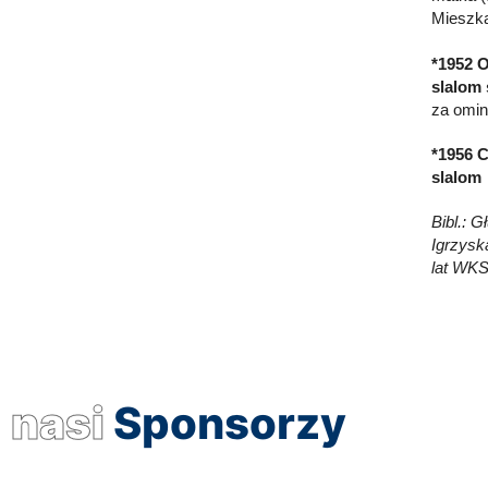
Mieszk
*1952 O
slalom 
za omin
*1956 C
slalom 
Bibl.: 
Igrzyska
lat WKS
nasi
Sponsorzy