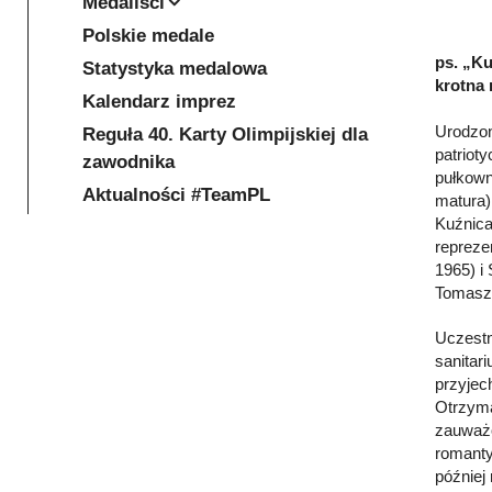
Medaliści
Polskie medale
ps. „Ku
Statystyka medalowa
krotna 
Kalendarz imprez
Urodzon
Reguła 40. Karty Olimpijskiej dla
patriot
zawodnika
pułkown
Aktualności #TeamPL
matura)
Kuźnica
repreze
1965) i
Tomasza
Uczestn
sanitar
przyjec
Otrzyma
zauważo
romanty
później