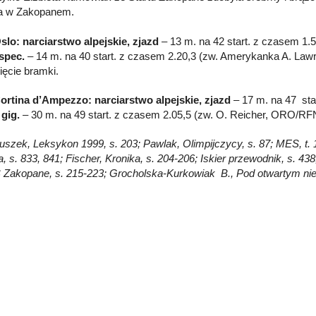
a w Zakopanem.
slo: narciarstwo alpejskie, zjazd
– 13 m. na 42 start. z czasem 1.5
spec.
– 14 m. na 40 start. z czasem 2.20,3 (zw. Amerykanka A. Lawr
ięcie bramki.
ortina d’Ampezzo: narciarstwo alpejskie, zjazd
– 17 m. na 47 sta
gig.
– 30 m. na 49 start. z czasem 2.05,5 (zw. O. Reicher, ORO/RFN
Głuszek, Leksykon 1999, s. 203; Pawlak, Olimpijczycy, s. 87; MES, t. 
, s. 833, 841; Fischer, Kronika, s. 204-206; Iskier przewodnik, s. 43
 Zakopane, s. 215-223; Grocholska-Kurkowiak B., Pod otwartym ni