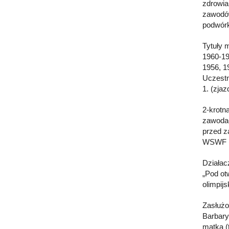
zdrowia
zawodów
podwór
Tytuły 
1960-19
1956, 1
Uczestn
1. (zjaz
2-krotn
zawodac
przed z
WSWF (d
Działac
„Pod ot
olimpij
Zasłużo
Barbary 
matka (