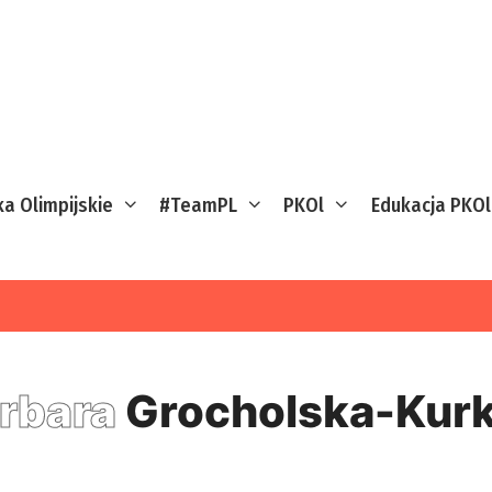
ka Olimpijskie
#TeamPL
PKOl
Edukacja PKOl
rbara
Grocholska-Kur