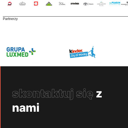
Partnerzy
skontaktuj się
z
nami