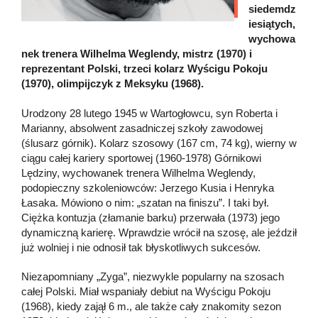
siedemdz
iesiątych,
wychowa
nek trenera Wilhelma Weglendy, mistrz (1970) i
reprezentant Polski, trzeci kolarz Wyścigu Pokoju
(1970), olimpijczyk z Meksyku (1968).
Urodzony 28 lutego 1945 w Wartogłowcu, syn Roberta i
Marianny, absolwent zasadniczej szkoły zawodowej
(ślusarz górnik). Kolarz szosowy (167 cm, 74 kg), wierny w
ciągu całej kariery sportowej (1960-1978) Górnikowi
Lędziny, wychowanek trenera Wilhelma Weglendy,
podopieczny szkoleniowców: Jerzego Kusia i Henryka
Łasaka. Mówiono o nim: „szatan na finiszu”. I taki był.
Ciężka kontuzja (złamanie barku) przerwała (1973) jego
dynamiczną karierę. Wprawdzie wrócił na szosę, ale jeździł
już wolniej i nie odnosił tak błyskotliwych sukcesów.
Niezapomniany „Zyga”, niezwykle popularny na szosach
całej Polski. Miał wspaniały debiut na Wyścigu Pokoju
(1968), kiedy zajął 6 m., ale także cały znakomity sezon