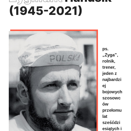
(1945-2021)
ps.
„Zyga”,
rolnik,
trener,
jeden z
najbardzi
ej
bojowych
szosowc
ów
przełomu
lat
sześćdzi
esiątych i