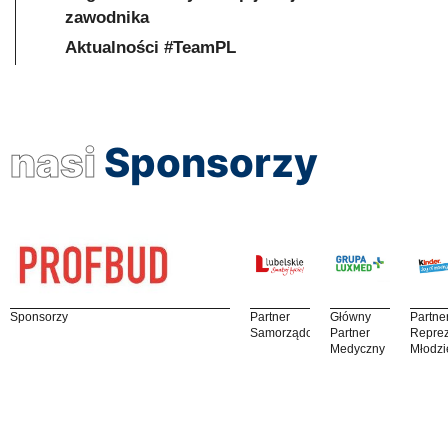
zawodnika
Aktualności #TeamPL
nasi
Sponsorzy
Sponsorzy
Partner
Główny
Partne
Samorządowy
Partner
Reprez
Medyczny
Młodzi