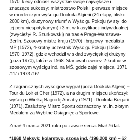
1970, kiedy odniósł wszystkie swoje największe i
znaczące sukcesy: mistrzostwo Polski, pierwsze miejsce
w morderczym wyścigu Dookoła Algierii (24 etapy, blisko
2600 km), drużynowy triumf w Wyścigu Pokoju (w styl do
tej pory niespotykanym) i 3 m. w klasyfikacji indywidualnej
(zwyciężył R. Szurkowski) na trasie Praga-Warszawa-
Berlin. Szosowy mistrz kraju (1970) i brązowy medalista
MP (1972), 4-krotny uczestnik Wyścigu Pokoju (1968-
1970, 1972), gdzie wchodził w skład zwycięskiej drużyny
(poza 1970), także w 1968. Startował również 2-krotnie w
szosowym wyścigu ind. na MŚ, gdzie zajął miejsca: 1971
/11/ i 1973 /16/.
Z zagranicznych wyścigów wygrał (poza Dookoła Algerii) –
Tour du Loir et Cher (1972), a na drugim miejscu ukończył:
wyścig o Wielką Nagrodę Annaby (1971) i Dookoła Bułgarii
(1971). Zasłużony Mistrz Sportu odznaczony m. in. złotym
Medalem za Wybitne Osiągnięcia Sportowe.
Zmarł 4 marca 2021 roku po zawale serca. Miał 76 lat.
*1968 Meksyk: kolarstwo, szosa ind. (196,200 km)
– 62