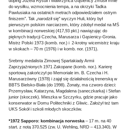
doping Józefa Rysuli i Wawrzyńca Gąsienicy zmusił mnie
do wysiłku, wzmocnienia tempa, a na okrzyki Tadka
Pawlusiaka na ostatnich metrach odpowiedziałem ostrym
finiszem”. Tak „narodził się” wyczyn Huli, który był
pierwszym polskim narciarzem, który zdobył medal na MŚ
w kombinacji norweskiej (417,93 pkt.) nawiązując do
pięknych tradycji Czecha, Marusarza i Gąsienicy-Gronia.
Mistrz Polski 1973 (komb. nor.) i 2-krotny wicemistrz kraju
w skokach – 70 m (1976) i w komb. nor. (1971).
Srebrny medalista Zimowej Spartakiady Armii
Zaprzyjaźnionych 1971 Zakopane (komb. nor.). Karierę
sportową zakończył po Memoriale im. B. Czecha i H.
Marusarzówny (1978) i zajął się działalnością trenerską w
BBTS Bielsko-Biała (do 1998). Żonaty, ma czworo dzieci:
Przemysław, Katarzyna, Magdalena (saneczkarka) i Stefan
junior (skoczek). Mieszka w Szczyrku, gdzie pracuje jako
konserwator w Domu Politechniki z Gliwic. Założył też tam
UKS Sokół i szkoli młodych skoczków.
*1972 Sapporo: kombinacja norweska
– 17 m. na 40
start. z notą 370.525 (zw. U. Wehling, NRD – 413.340). W