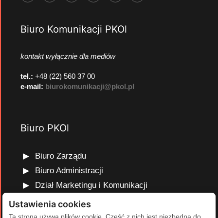
Biuro Komunikacji PKOl
kontakt wyłącznie dla mediów
tel.:
+48 (22) 560 37 00
e-mail:
biurokomunikacji@pkol.pl
Biuro PKOl
Biuro Zarządu
Biuro Administracji
Dział Marketingu i Komunikacji
Dział Edukacji Olimpijskiej
Ustawienia cookies
Dział Finansów i Kadr
Ta strona używa plików cookie. Część z nich jest niezbędna do