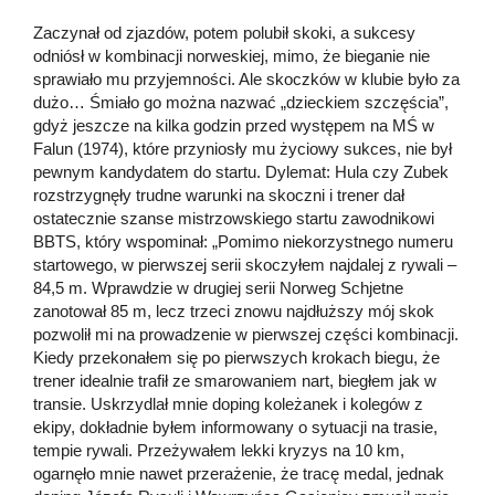
Zaczynał od zjazdów, potem polubił skoki, a sukcesy
odniósł w kombinacji norweskiej, mimo, że bieganie nie
sprawiało mu przyjemności. Ale skoczków w klubie było za
dużo… Śmiało go można nazwać „dzieckiem szczęścia”,
gdyż jeszcze na kilka godzin przed występem na MŚ w
Falun (1974), które przyniosły mu życiowy sukces, nie był
pewnym kandydatem do startu. Dylemat: Hula czy Zubek
rozstrzygnęły trudne warunki na skoczni i trener dał
ostatecznie szanse mistrzowskiego startu zawodnikowi
BBTS, który wspominał: „Pomimo niekorzystnego numeru
startowego, w pierwszej serii skoczyłem najdalej z rywali –
84,5 m. Wprawdzie w drugiej serii Norweg Schjetne
zanotował 85 m, lecz trzeci znowu najdłuższy mój skok
pozwolił mi na prowadzenie w pierwszej części kombinacji.
Kiedy przekonałem się po pierwszych krokach biegu, że
trener idealnie trafił ze smarowaniem nart, biegłem jak w
transie. Uskrzydlał mnie doping koleżanek i kolegów z
ekipy, dokładnie byłem informowany o sytuacji na trasie,
tempie rywali. Przeżywałem lekki kryzys na 10 km,
ogarnęło mnie nawet przerażenie, że tracę medal, jednak