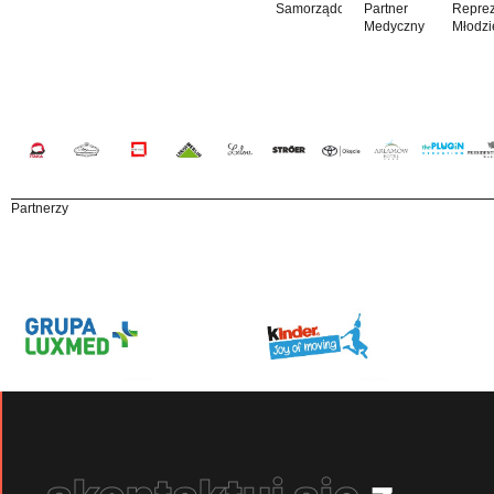
Samorządowy
Partner
Reprez
Medyczny
Młodzi
Partnerzy