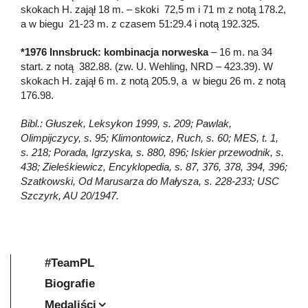
skokach H. zajął 18 m. – skoki 72,5 m i 71 m z notą 178.2,
a w biegu 21-23 m. z czasem 51:29.4 i notą 192.325.
*1976 Innsbruck:
kombinacja norweska
– 16 m. na 34
start. z notą 382.88. (zw. U. Wehling, NRD – 423.39). W
skokach H. zajął 6 m. z notą 205.9, a w biegu 26 m. z notą
176.98.
Bibl.: Głuszek, Leksykon 1999, s. 209; Pawlak,
Olimpijczycy, s. 95; Klimontowicz, Ruch, s. 60; MES, t. 1,
s. 218; Porada, Igrzyska, s. 880, 896; Iskier przewodnik, s.
438; Zieleśkiewicz, Encyklopedia, s. 87, 376, 378, 394, 396;
Szatkowski, Od Marusarza do Małysza, s. 228-233; USC
Szczyrk, AU 20/1947.
#TeamPL
Biografie
Medaliści