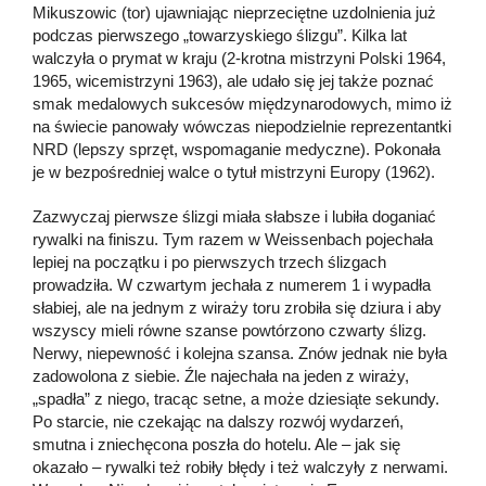
Mikuszowic (tor) ujawniając nieprzeciętne uzdolnienia już
podczas pierwszego „towarzyskiego ślizgu”. Kilka lat
walczyła o prymat w kraju (2-krotna mistrzyni Polski 1964,
1965, wicemistrzyni 1963), ale udało się jej także poznać
smak medalowych sukcesów międzynarodowych, mimo iż
na świecie panowały wówczas niepodzielnie reprezentantki
NRD (lepszy sprzęt, wspomaganie medyczne). Pokonała
je w bezpośredniej walce o tytuł mistrzyni Europy (1962).
Zazwyczaj pierwsze ślizgi miała słabsze i lubiła doganiać
rywalki na finiszu. Tym razem w Weissenbach pojechała
lepiej na początku i po pierwszych trzech ślizgach
prowadziła. W czwartym jechała z numerem 1 i wypadła
słabiej, ale na jednym z wiraży toru zrobiła się dziura i aby
wszyscy mieli równe szanse powtórzono czwarty ślizg.
Nerwy, niepewność i kolejna szansa. Znów jednak nie była
zadowolona z siebie. Źle najechała na jeden z wiraży,
„spadła” z niego, tracąc setne, a może dziesiąte sekundy.
Po starcie, nie czekając na dalszy rozwój wydarzeń,
smutna i zniechęcona poszła do hotelu. Ale – jak się
okazało – rywalki też robiły błędy i też walczyły z nerwami.