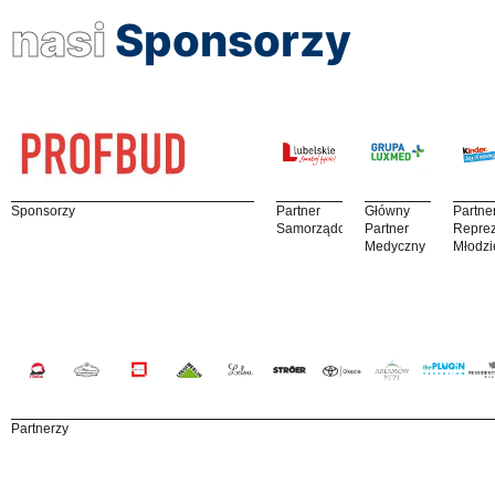
nasi
Sponsorzy
Sponsorzy
Partner
Główny
Partne
Samorządowy
Partner
Reprez
Medyczny
Młodzi
Partnerzy