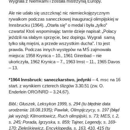
Wygrała z Niemkami i została mistrzynią Europy.
Ale nie udało się uszczknąć nic niemieckojęzycznym
rywalkom podczas saneczkowej inauguracji olimpijskiej w
Innsbrucku (1964). „Otarła się” o medal i była „tylko”
czwarta! Ktoś wspominając tamte dzieje napisał: „Polacy
jeździli na słabym sprzęcie, bez dopingu. Wygrali samą
tylko siłą mięśni, a przede wszystkim ducha”. I to jest
prawda. Podczas innych występów na MŚ zajmowała
miejsca: 1958 Krynica – 10., 1961 Girenbad – nie
ukończyła, 1962 Krynica – 7., 1963 Imst – 11., 1965 Davos
– 13.
*1964 Innsbruck: saneczkarstwo, jedynki
– 4. msc na 16
start. z wynikiem czterech ślizgów 3.30.51 (zw. O.
Enderlein ORO/NRD – 3.24.67).
Bibl.: Głuszek, Leksykon 1999, s. 294 (tu błędnie data
urodzenia: 18.08.1935); Pawlak, Olimpijczycy, s. 197 (błąd
jak wyżej); Klimontowicz, Ruch olimpijski, s. 73; MES, t. 2,
s. 245; Porada, Igrzyska, s. 859; Tajner, Legendy, s. 169-
170; Zieleśkiewicz, Encyklopedia, s. 163, 410, 415 (tu