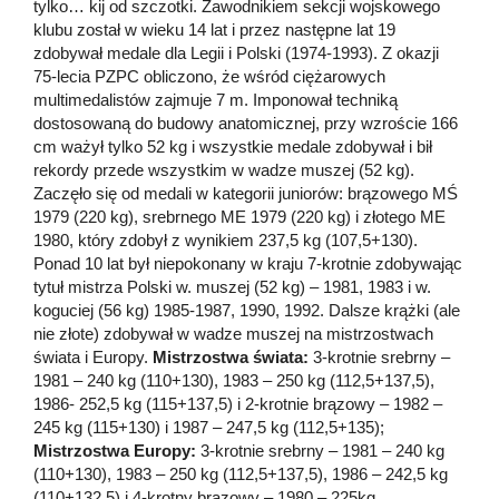
tylko… kij od szczotki. Zawodnikiem sekcji wojskowego
klubu został w wieku 14 lat i przez następne lat 19
zdobywał medale dla Legii i Polski (1974-1993). Z okazji
75-lecia PZPC obliczono, że wśród ciężarowych
multimedalistów zajmuje 7 m. Imponował techniką
dostosowaną do budowy anatomicznej, przy wzroście 166
cm ważył tylko 52 kg i wszystkie medale zdobywał i bił
rekordy przede wszystkim w wadze muszej (52 kg).
Zaczęło się od medali w kategorii juniorów: brązowego MŚ
1979 (220 kg), srebrnego ME 1979 (220 kg) i złotego ME
1980, który zdobył z wynikiem 237,5 kg (107,5+130).
Ponad 10 lat był niepokonany w kraju 7-krotnie zdobywając
tytuł mistrza Polski w. muszej (52 kg) – 1981, 1983 i w.
koguciej (56 kg) 1985-1987, 1990, 1992. Dalsze krążki (ale
nie złote) zdobywał w wadze muszej na mistrzostwach
świata i Europy.
Mistrzostwa świata:
3-krotnie srebrny –
1981 – 240 kg (110+130), 1983 – 250 kg (112,5+137,5),
1986- 252,5 kg (115+137,5) i 2-krotnie brązowy – 1982 –
245 kg (115+130) i 1987 – 247,5 kg (112,5+135);
Mistrzostwa Europy:
3-krotnie srebrny – 1981 – 240 kg
(110+130), 1983 – 250 kg (112,5+137,5), 1986 – 242,5 kg
(110+132,5) i 4-krotny brązowy – 1980 – 225kg