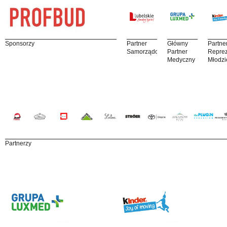
Sponsorzy
Partner
Główny
Partne
Samorządowy
Partner
Reprez
Medyczny
Młodzi
Partnerzy