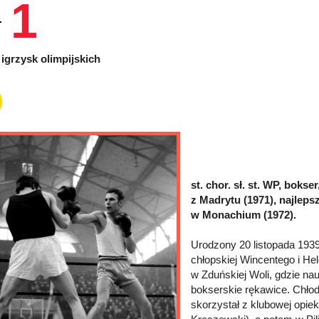
1
igrzysk olimpijskich
st. chor. sł. st. WP, bokse
z Madrytu (1971), najleps
w Monachium (1972).
Urodzony 20 listopada 193
chłopskiej Wincentego i H
w Zduńskiej Woli, gdzie na
bokserskie rękawice. Chłodn
skorzystał z klubowej opiek