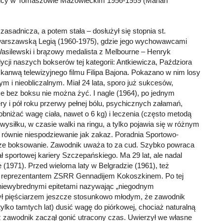
ilicy w Tomaszowie Mazowieckim 1956-1959 (Marian
asadnicza, a potem stała – dosłużył się stopnia st.
warszawską Legią (1960-1975), gdzie jego wychowawcami
 Wasilewski i brązowy medalista z Melbourne – Henryk
dycji naszych bokserów tej kategorii: Antkiewicza, Paździora
ę kanwą telewizyjnego filmu Filipa Bajona. Pokazano w nim losy
 i nieobliczalnym. Miał 24 lata, sporo już sukcesów,
 że bez boksu nie można żyć. I nagle (1964), po jednym
y i pół roku przerwy pełnej bólu, psychicznych załamań,
 obniżać wagę ciała, nawet o 6 kg) i leczenia (często metodą
wysiłku, w czasie walki na ringu, a tylko pojawia się w różnym
 równie niespodziewanie jak zakaz. Poradnia Sportowo-
sze boksowanie. Zawodnik uważa to za cud. Szybko powraca
iał sportowej kariery Szczepańskiego. Ma 29 lat, ale nadal
e (1971). Przed wieloma laty w Belgradzie (1961), też
e z reprezentantem ZSRR Gennadijem Kokoszkinem. Po tej
 niewybrednymi epitetami nazywając „niegodnym
był pięściarzem jeszcze stosunkowo młodym, że zawodnik
 tylko tamtych lat) dusić wagę do piórkowej, chociaż naturalną
już zawodnik zaczął gonić utracony czas. Uwierzył we własne