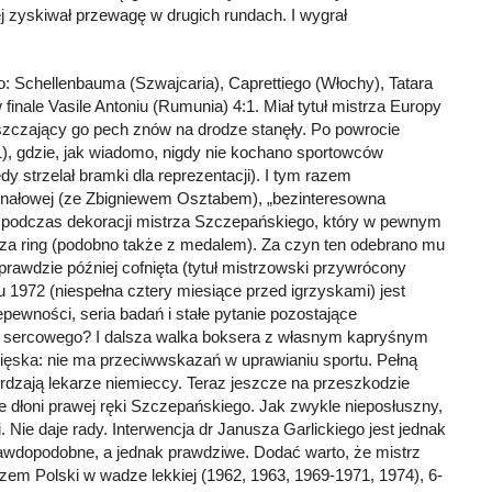
ej zyskiwał przewagę w drugich rundach. I wygrał
o: Schellenbauma (Szwajcaria), Caprettiego (Włochy), Tatara
finale Vasile Antoniu (Rumunia) 4:1. Miał tytuł mistrza Europy
uszczający go pech znów na drodze stanęły. Po powrocie
), gdzie, jak wiadomo, nigdy nie kochano sportowców
 strzelał bramki dla reprezentacji). I tym razem
 finałowej (ze Zbigniewem Osztabem), „bezinteresowna
et podczas dekoracji mistrza Szczepańskiego, który w pewnym
oza ring (podobno także z medalem). Za czyn ten odebrano mu
prawdzie później cofnięta (tytuł mistrzowski przywrócony
u 1972 (niespełna cztery miesiące przed igrzyskami) jest
pewności, seria badań i stałe pytanie pozostające
nia sercowego? I dalsza walka boksera z własnym kapryśnym
ięska: nie ma przeciwwskazań w uprawianiu sportu. Pełną
rdzają lekarze niemieccy. Teraz jeszcze na przeszkodzie
ie dłoni prawej ręki Szczepańskiego. Jak zwykle nieposłuszny,
 Nie daje rady. Interwencja dr Janusza Garlickiego jest jednak
rawdopodobne, a jednak prawdziwe. Dodać warto, że mistrz
strzem Polski w wadze lekkiej (1962, 1963, 1969-1971, 1974), 6-