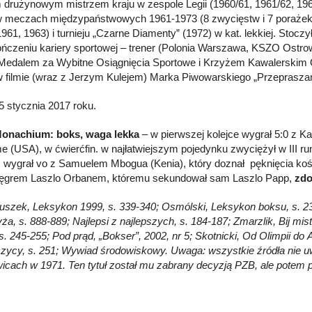
 drużynowym mistrzem kraju w zespole Legii (1960/61, 1961/62, 196
w meczach międzypaństwowych 1961-1973 (8 zwycięstw i 7 porażek).
961, 1963) i turnieju „Czarne Diamenty” (1972) w kat. lekkiej. Stoczy
ńczeniu kariery sportowej – trener (Polonia Warszawa, KSZO Ostrow
Medalem za Wybitne Osiągnięcia Sportowe i Krzyżem Kawalerskim 
w filmie (wraz z Jerzym Kulejem) Marka Piwowarskiego „Przepraszam
5 stycznia 2017 roku.
Monachium: boks, waga lekka
– w pierwszej kolejce wygrał 5:0 z K
 (USA), w ćwierćfin. w najłatwiejszym pojedynku zwyciężył w III ru
n. wygrał vo z Samuelem Mbogua (Kenia), który doznał pęknięcia kośc
ęgrem Laszlo Orbanem, któremu sekundował sam Laszlo Papp,
zdo
Głuszek, Leksykon 1999, s. 339-340; Osmólski, Leksykon boksu, s. 23
ża, s. 888-889; Najlepsi z najlepszych, s. 184-187; Zmarzlik, Bij mi
 s. 245-255; Pod prąd, „Bokser”, 2002, nr 5; Skotnicki, Od Olimpii do At
czycy, s. 251; Wywiad środowiskowy. Uwaga: wszystkie źródła nie uwz
icach w 1971. Ten tytuł został mu zabrany decyzją PZB, ale potem