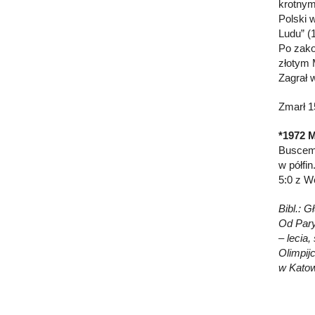
krotnym
Polski 
Ludu” (1
Po zako
złotym 
Zagrał 
Zmarł 1
*1972 
Busceme
w półfi
5:0 z W
Bibl.: 
Od Pary
– lecia,
Olimpij
w Katow