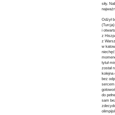
siły. N
najważn
Odżył b
(Turcja
i otwar
z Hiszp
z Warsz
w katow
niechęć
momenci
tytuł m
został 
kolejna
bez odp
sercem 
gotowoś
do pełn
sam bez
zdecydo
olimpijs