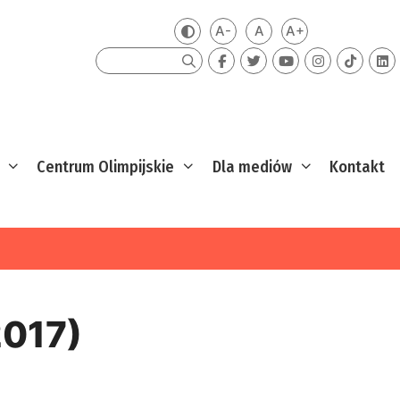
A-
A
A+
Zmień kontrast
Mniejsza czcionka
Domyślna czcionka
Większa czcion
Szukaj
Centrum Olimpijskie
Dla mediów
Kontakt
2017)