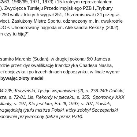
2/63, 1968/69, 1971, 1973) i 15-krotnym reprezentantem
 Zwycięzca Turnieju Przedolimpijskiego PZB i „Trybuny
ł 290 walk z których wygrał 251, 15 zremisował i 24 przegrał.
iec). Zasłużony Mistrz Sportu, odznaczony m. in. dwukrotnie
OOP. Uhonorowany nagrodą im. Aleksandra Rekszy (2002).
 czy tu biją?”.
asamiro Marchlo (Sudan), w drugiej pokonał 5:0 Jamesa
ndzie przez dyskwalifikację Irlandczyka Charlesa Nasha,
i obojczyka i po trzech dniach odpoczynku, w finale wygrał
bywając złoty medal
.
4-235; Kurzyński, Tysiąc wspaniałych (2), s. 238-240; Duński,
strza, s. 72-81; Lis, Rekordy w plecaku, s. 355; Sportowcy XXX
lanty, s. 197; Kto jest kim, Ed. III, 1993, s. 707; Pawlak,
ględniają tytułu mistrza Polski, który zdobył Szczepański
 ponownie przywrócony (także przez PZB).