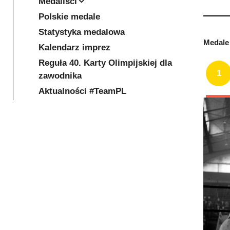
Medaliści
Polskie medale
Statystyka medalowa
Medale 
Kalendarz imprez
Reguła 40. Karty Olimpijskiej dla
1
zawodnika
Aktualności #TeamPL