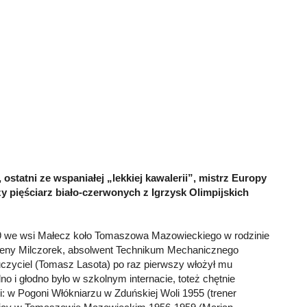
r, ostatni ze wspaniałej „lekkiej kawalerii”, mistrz Europy
zy pięściarz biało-czerwonych z Igrzysk Olimpijskich
9 we wsi Małecz koło Tomaszowa Mazowieckiego w rodzinie
eleny Milczorek, absolwent Technikum Mechanicznego
uczyciel (Tomasz Lasota) po raz pierwszy włożył mu
o i głodno było w szkolnym internacie, toteż chętnie
i: w Pogoni Włókniarzu w Zduńskiej Woli 1955 (trener