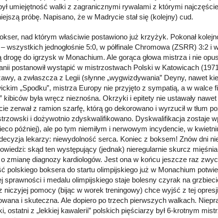
abył umiejętność walki z zagranicznymi rywalami z którymi najczęści
iejszą próbę. Napisano, że w Madrycie stał się (kolejny) cud.
okser, nad którym właściwie postawiono już krzyżyk. Pokonał kolejn
) – wszystkich jednogłośnie 5:0, w półfinale Chromowa (ZSRR) 3:2 i w 
tą drogę do igrzysk w Monachium. Ale gorąca głowa mistrza i nie op
anii postanowił wystąpić w mistrzostwach Polski w Katowicach (1971
awy, a zwłaszcza z Legii (słynne „wygwizdywania” Deyny, nawet kiedy
ickim „Spodku”, mistrza Europy nie przyjęto z sympatią, a w walce
” kibiców była wręcz nieznośna. Okrzyki i epitety nie ustawały naw
e zerwał z ramion szarfę, którą go dekorowano i wyrzucił w tłum p
istrzowski i dożywotnio zdyskwalifikowano. Dyskwalifikacja zostaje w
nieco później), ale po tym niemiłym i nerwowym incydencie, w kwietni
 decyzja lekarzy: niewydolność serca. Koniec z boksem! Znów dni nie
owiedzi: skąd ten występujący (jednak) nieregularnie skurcz mięś
o zmianę diagnozy kardiologów. Jest ona w końcu jeszcze raz zwyc
ć polskiego boksera do startu olimpijskiego już w Monachium potwie
ej sprawności i medalu olimpijskiego staje bolesny czyrak na grzbiec
 niczyjej pomocy (bijąc w worek treningowy) chce wyjść z tej opresji.
wana i skuteczna. Ale dopiero po trzech pierwszych walkach. Niep
ki, ostatni z „lekkiej kawalerii” polskich pięściarzy był 6-krotnym mi