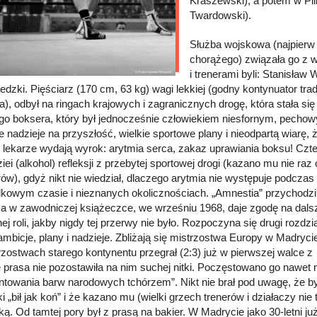
Kraszewski), a potem w P
Twardowski).
Służba wojskowa (najpierw z
chorążego) związała go z 
i trenerami byli: Stanisław
edzki. Pięściarz (170 cm, 63 kg) wagi lekkiej (godny kontynuator tra
ia), odbył na ringach krajowych i zagranicznych drogę, która stała si
go boksera, który był jednocześnie człowiekiem niesfornym, pechowym
 nadzieje na przyszłość, wielkie sportowe plany i nieodpartą wiarę,
 lekarze wydają wyrok: arytmia serca, zakaz uprawiania boksu! Czter
ei (alkohol) refleksji z przebytej sportowej drogi (kazano mu nie raz
ów), gdyż nikt nie wiedział, dlaczego arytmia nie występuje podczas 
kowym czasie i nieznanych okolicznościach. „Amnestia” przychodzi
a w zawodniczej książeczce, we wrześniu 1968, daje zgodę na dal
ej roli, jakby nigdy tej przerwy nie było. Rozpoczyna się drugi rozdz
 ambicje, plany i nadzieje. Zbliżają się mistrzostwa Europy w Madryci
rzostwach starego kontynentu przegrał (2:3) już w pierwszej walc
 prasa nie pozostawiła na nim suchej nitki. Poczęstowano go nawet
ntowania barw narodowych tchórzem”. Nikt nie brał pod uwagę, że 
i „bił jak koń” i że kazano mu (wielki grzech trenerów i działaczy nie
kką. Od tamtej pory był z prasą na bakier. W Madrycie jako 30-letni 