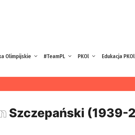
ka Olimpijskie
#TeamPL
PKOl
Edukacja PKOl
an
Szczepański (1939-