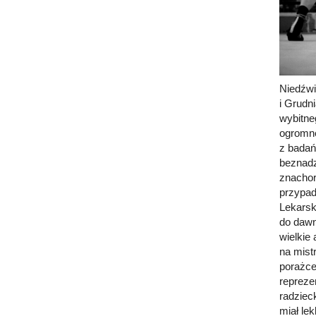
Niedźwi
i Grudn
wybitne
ogromne
z badań
beznadzi
znachor
przypad
Lekarsk
do dawn
wielkie
na mist
porażce
repreze
radzieck
miał le