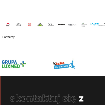
Partnerzy
skontaktuj się
z