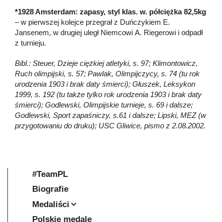
*1928 Amsterdam: zapasy, styl klas. w. półciężka 82,5kg
– w pierwszej kolejce przegrał z Duńczykiem E.
Jansenem, w drugiej uległ Niemcowi A. Riegerowi i odpadł
z turnieju.
Bibl.: Steuer, Dzieje ciężkiej atletyki, s. 97; Klimontowicz,
Ruch olimpijski, s. 57; Pawlak, Olimpijczycy, s. 74 (tu rok
urodzenia 1903 i brak daty śmierci); Głuszek, Leksykon
1999, s. 192 (tu także tylko rok urodzenia 1903 i brak daty
śmierci); Godlewski, Olimpijskie turnieje, s. 69 i dalsze;
Godlewski, Sport zapaśniczy, s.61 i dalsze; Lipski, MEZ (w
przygotowaniu do druku); USC Gliwice, pismo z 2.08.2002.
#TeamPL
Biografie
Medaliści
Polskie medale