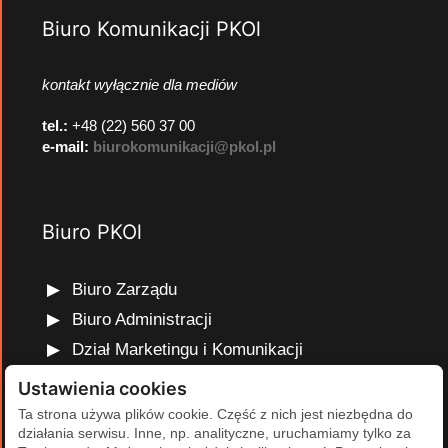
Biuro Komunikacji PKOl
kontakt wyłącznie dla mediów
tel.:
+48 (22) 560 37 00
e-mail:
biurokomunikacji@pkol.pl
Biuro PKOl
Biuro Zarządu
Biuro Administracji
Dział Marketingu i Komunikacji
Dział Edukacji Olimpijskiej
Ustawienia cookies
Dział Finansów i Kadr
Ta strona używa plików cookie. Część z nich jest niezbędna do
działania serwisu. Inne, np. analityczne, uruchamiamy tylko za
Dział Projektów Olimpijskich