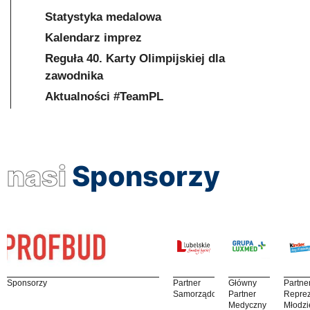
Statystyka medalowa
Kalendarz imprez
Reguła 40. Karty Olimpijskiej dla
zawodnika
Aktualności #TeamPL
nasi
Sponsorzy
Sponsorzy
Partner
Główny
Partne
Samorządowy
Partner
Reprez
Medyczny
Młodzi