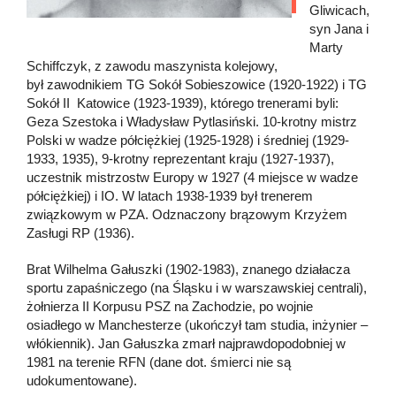
Gliwicach,
syn Jana i
Marty
Schiffczyk, z zawodu maszynista kolejowy,
był zawodnikiem TG Sokół Sobieszowice (1920-1922) i TG
Sokół II Katowice (1923-1939), którego trenerami byli:
Geza Szestoka i Władysław Pytlasiński. 10-krotny mistrz
Polski w wadze półciężkiej (1925-1928) i średniej (1929-
1933, 1935), 9-krotny reprezentant kraju (1927-1937),
uczestnik mistrzostw Europy w 1927 (4 miejsce w wadze
półciężkiej) i IO. W latach 1938-1939 był trenerem
związkowym w PZA. Odznaczony brązowym Krzyżem
Zasługi RP (1936).
Brat Wilhelma Gałuszki (1902-1983), znanego działacza
sportu zapaśniczego (na Śląsku i w warszawskiej centrali),
żołnierza II Korpusu PSZ na Zachodzie, po wojnie
osiadłego w Manchesterze (ukończył tam studia, inżynier –
włókiennik). Jan Gałuszka zmarł najprawdopodobniej w
1981 na terenie RFN (dane dot. śmierci nie są
udokumentowane).