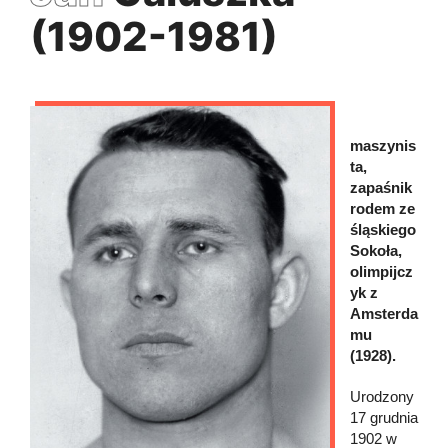
(1902-1981)
maszynis
ta,
zapaśnik
rodem ze
śląskiego
Sokoła,
olimpijcz
yk z
Amsterda
mu
(1928).
Urodzony
17 grudnia
1902 w