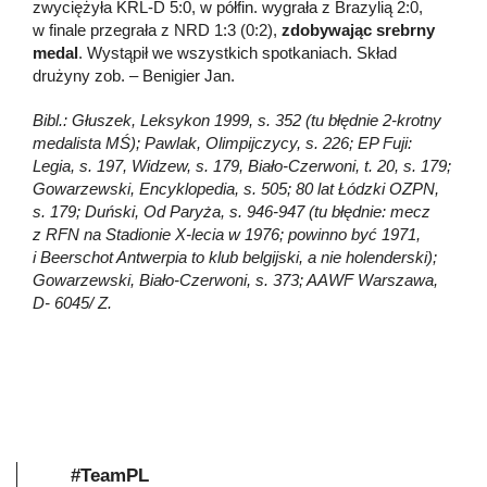
zwyciężyła KRL-D 5:0, w półfin. wygrała z Brazylią 2:0,
w finale przegrała z NRD 1:3 (0:2),
zdobywając
srebrny
medal
. Wystąpił we wszystkich spotkaniach. Skład
drużyny zob. – Benigier Jan.
Bibl.: Głuszek, Leksykon 1999, s. 352 (tu błędnie 2-krotny
medalista MŚ); Pawlak, Olimpijczycy, s. 226; EP Fuji:
Legia, s. 197, Widzew, s. 179, Biało-Czerwoni, t. 20, s. 179;
Gowarzewski, Encyklopedia, s. 505; 80 lat Łódzki OZPN,
s. 179; Duński, Od Paryża, s. 946-947 (tu błędnie: mecz
z RFN na Stadionie X-lecia w 1976; powinno być 1971,
i Beerschot Antwerpia to klub belgijski, a nie holenderski);
Gowarzewski, Biało-Czerwoni, s. 373; AAWF Warszawa,
D- 6045/ Z.
#TeamPL