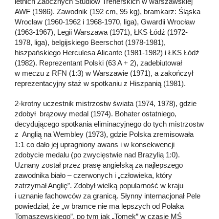
letnich Zaocznych Studiów Trenerskich w warszawskiej
AWF (1986). Zawodnik (192 cm, 95 kg), bramkarz: Śląska
Wrocław (1960-1962 i 1968-1970, liga), Gwardii Wrocław
(1963-1967), Legii Warszawa (1971), ŁKS Łódź (1972-
1978, liga), belgijskiego Beerschot (1978-1981),
hiszpańskiego Herculesa Alicante (1981-1982) i ŁKS Łódź
(1982). Reprezentant Polski (63 A + 2), zadebiutował
w meczu z RFN (1:3) w Warszawie (1971), a zakończył
reprezentacyjny staż w spotkaniu z Hiszpanią (1981).
2-krotny uczestnik mistrzostw świata (1974, 1978), gdzie
zdobył brązowy medal (1974). Bohater ostatniego,
decydującego spotkania eliminacyjnego do tych mistrzostw
z Anglią na Wembley (1973), gdzie Polska zremisowała
1:1 co dało jej upragniony awans i w konsekwencji
zdobycie medalu (po zwycięstwie nad Brazylią 1:0).
Uznany został przez prasę angielską za najlepszego
zawodnika biało – czerwonych i „człowieka, który
zatrzymał Anglię”. Zdobył wielką popularność w kraju
i uznanie fachowców za granicą. Słynny internacjonał Pele
powiedział, że „w bramce nie ma lepszych od Polaka
Tomaszewskiego”, po tym jak „Tomek” w czasie MŚ