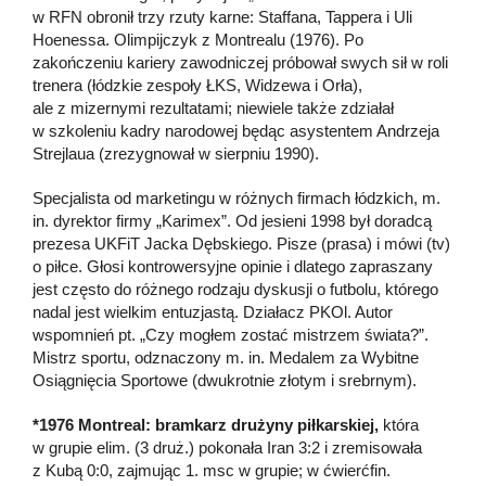
w RFN obronił trzy rzuty karne: Staffana, Tappera i Uli
Hoenessa. Olimpijczyk z Montrealu (1976). Po
zakończeniu kariery zawodniczej próbował swych sił w roli
trenera (łódzkie zespoły ŁKS, Widzewa i Orła),
ale z mizernymi rezultatami; niewiele także zdziałał
w szkoleniu kadry narodowej będąc asystentem Andrzeja
Strejlaua (zrezygnował w sierpniu 1990).
Specjalista od marketingu w różnych firmach łódzkich, m.
in. dyrektor firmy „Karimex”. Od jesieni 1998 był doradcą
prezesa UKFiT Jacka Dębskiego. Pisze (prasa) i mówi (tv)
o piłce. Głosi kontrowersyjne opinie i dlatego zapraszany
jest często do różnego rodzaju dyskusji o futbolu, którego
nadal jest wielkim entuzjastą. Działacz PKOl. Autor
wspomnień pt. „Czy mogłem zostać mistrzem świata?”.
Mistrz sportu, odznaczony m. in. Medalem za Wybitne
Osiągnięcia Sportowe (dwukrotnie złotym i srebrnym).
*1976 Montreal:
bramkarz drużyny piłkarskiej,
która
w grupie elim. (3 druż.) pokonała Iran 3:2 i zremisowała
z Kubą 0:0, zajmując 1. msc w grupie; w ćwierćfin.