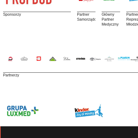
Sponsorzy
Partner
Główny
Partne
Samorządowy
Partner
Reprez
Medyczny
Młodzi
Partnerzy