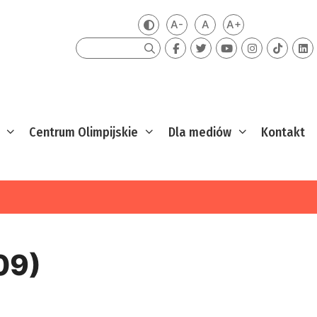
A-
A
A+
Zmień kontrast
Mniejsza czcionka
Domyślna czcionka
Większa czcion
Szukaj
Centrum Olimpijskie
Dla mediów
Kontakt
09)