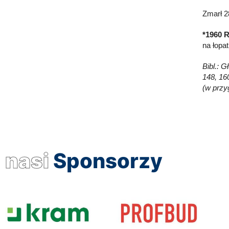
Zmarł 2
*1960 R
na łopa
Bibl.: 
148, 160
(w przy
nasi
Sponsorzy