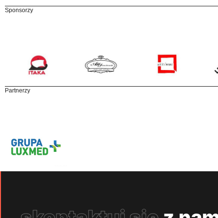
Sponsorzy
Partnerzy
skontaktuj się
z nam