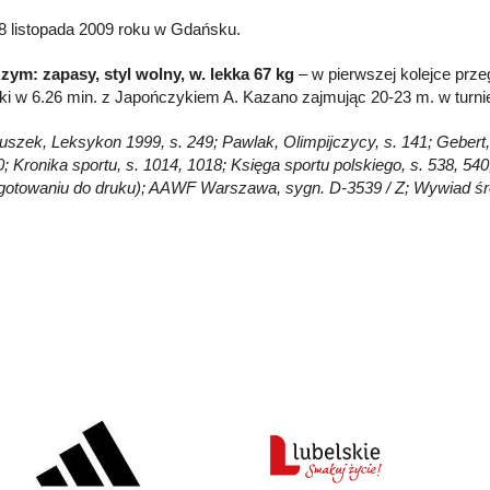
8 listopada 2009 roku w Gdańsku.
zym: zapasy, styl wolny, w. lekka 67 kg
– w pierwszej kolejce prze
tki w 6.26 min. z Japończykiem A. Kazano zajmując 20-23 m. w turni
Głuszek, Leksykon 1999, s. 249; Pawlak, Olimpijczycy, s. 141; Gebert,
; Kronika sportu, s. 1014, 1018; Księga sportu polskiego, s. 538, 540;
gotowaniu do druku); AAWF Warszawa, sygn. D-3539 / Z; Wywiad ś