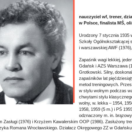
nauczyciel wf, trener, dz
w Polsce, finalista MŚ, o
Urodzony 7 stycznia 1935 w
Szkoły Ogólnokształcącej 
i warszawskiej AWF (1976), 
Zapaśnik wagi lekkiej, jede
Gdańsk i AZS Warszawa (195
Grotkowski. Silny, doskonal
zapaśników lat pięćdziesią
metod treningowych. Przesz
w stylu wolnym podczas wa
chwytami stylu klasycznego. 
wolny, w. lekka – 1954, 195
1958, 1959 (5 m.) i PŚ 1959
odznaczony m. in. brązowy
 Zasługi (1976) i Krzyżem Kawalerskim OOP (1986). Zasłużony tre
czyka Romana Wrocławskiego. Działacz Okręgowego ZZ w Gdańsku (1