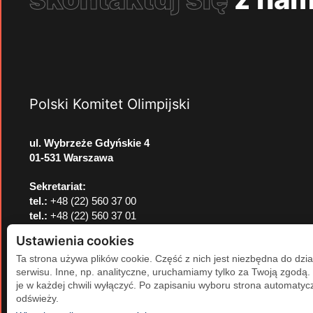
Polski Komitet Olimpijski
ul. Wybrzeże Gdyńskie 4
01-531 Warszawa
Sekretariat:
tel.:
+48 (22) 560 37 00
tel.:
+48 (22) 560 37 01
e-mail:
pkol@pkol.pl
Ustawienia cookies
Ta strona używa plików cookie. Część z nich jest niezbędna do dzia
serwisu. Inne, np. analityczne, uruchamiamy tylko za Twoją zgodą
je w każdej chwili wyłączyć. Po zapisaniu wyboru strona automatycz
odświeży.