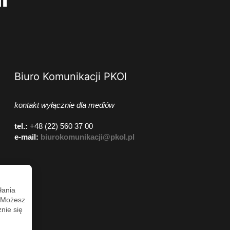
Biuro Komunikacji PKOl
kontakt wyłącznie dla mediów
tel.:
+48 (22) 560 37 00
e-mail:
biurokomunikacji@pkol.pl
łania
. Możesz
nie się