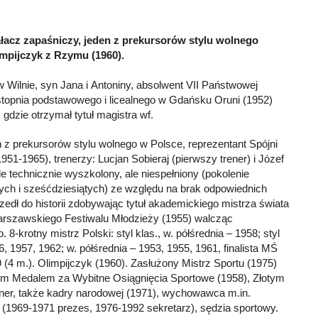
iałacz zapaśniczy, jeden z prekursorów stylu wolnego
limpijczyk z Rzymu (1960).
 Wilnie, syn Jana i Antoniny, absolwent VII Państwowej
stopnia podstawowego i licealnego w Gdańsku Oruni (1952)
gdzie otrzymał tytuł magistra wf.
n z prekursorów stylu wolnego w Polsce, reprezentant Spójni
1-1965), trenerzy: Lucjan Sobieraj (pierwszy trener) i Józef
e technicznie wyszkolony, ale niespełniony (pokolenie
tych i sześćdziesiątych) ze względu na brak odpowiednich
edł do historii zdobywając tytuł akademickiego mistrza świata
rszawskiego Festiwalu Młodzieży (1955) walcząc
8-krotny mistrz Polski: styl klas., w. półśrednia – 1958; styl
6, 1957, 1962; w. półśrednia – 1953, 1955, 1961, finalista MŚ
 (4 m.). Olimpijczyk (1960). Zasłużony Mistrz Sportu (1975)
m Medalem za Wybitne Osiągnięcia Sportowe (1958), Złotym
ner, także kadry narodowej (1971), wychowawca m.in.
969-1971 prezes, 1976-1992 sekretarz), sędzia sportowy.