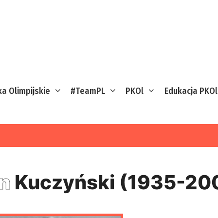
ka Olimpijskie
#TeamPL
PKOl
Edukacja PKOl
an
Kuczyński (1935-20