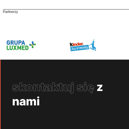
Partnerzy
skontaktuj się
z
nami