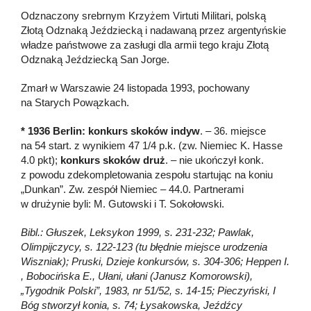
Odznaczony srebrnym Krzyżem Virtuti Militari, polską
Złotą Odznaką Jeździecką i nadawaną przez argentyńskie
władze państwowe za zasługi dla armii tego kraju Złotą
Odznaką Jeździecką San Jorge.
Zmarł w Warszawie 24 listopada 1993, pochowany
na Starych Powązkach.
* 1936 Berlin: konkurs skoków indyw
. – 36. miejsce
na 54 start. z wynikiem 47 1/4 p.k. (zw. Niemiec K. Hasse
4.0 pkt);
konkurs skoków druż
. – nie ukończył konk.
z powodu zdekompletowania zespołu startując na koniu
„Dunkan”. Zw. zespół Niemiec – 44.0. Partnerami
w drużynie byli: M. Gutowski i T. Sokołowski.
Bibl.: Głuszek, Leksykon 1999, s. 231-232; Pawlak,
Olimpijczycy, s. 122-123 (tu błędnie miejsce urodzenia
Wiszniak); Pruski, Dzieje konkursów, s. 304-306; Heppen I.
, Bobocińska E., Ułani, ułani (Janusz Komorowski),
„Tygodnik Polski”, 1983, nr 51/52, s. 14-15; Pieczyński, I
Bóg stworzył konia, s. 74; Łysakowska, Jeźdźcy