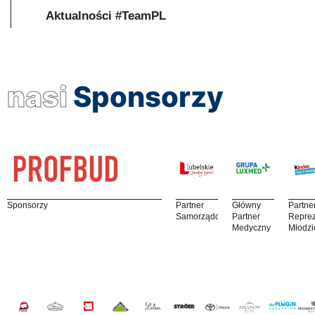
Aktualności #TeamPL
nasi
Sponsorzy
Sponsorzy
Partner
Główny
Partne
Samorządowy
Partner
Reprez
Medyczny
Młodzi