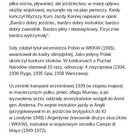
piłka nożna, pływanie), ale jeździectwo, w miarę upływu
służby wojskowej, wysunęło się na plan pierwszy. Kiedy
kończył Wyższy Kurs Jazdy Konnej napisano w opinii:
„Bardzo dobry jeździec, bardzo dobry instruktor, bardzo
dobry zawodnik. Bardzo pilny i obowiązkowy. Fizycznie
bardzo wytrzymały”.
Gdy zdobył tytuł wicemistrza Polski w WKKW (1935),
awansował do kadry olimpijskiej. Jako jedyny Polak
ukończył konkurs skoków. W konkursach o Puchar
Narodów startował 15 razy, odnosząc 4 zwycięstwa (1934,
1936 Ryga, 1935 Spa, 1938 Warszawa).
Uczestnik kampanii wrześniowej 1939 (w stopniu majora)
w macierzystym pułku, jeniec oflagu Murnau, a po
wyzwoleniu przez oddziały amerykańskie wstąpił do Armii
gen. Andersa. Po wojnie instruktor jazdy w Anglii
(przygotowywał m.in. jeźdźców brytyjskich do IO
w Londynie 1948) i Argentynie (kierownik drużyn skoczków
i WKKW), instruktor w wojskowym ośrodku Campo di
Mayo (1949-1972).