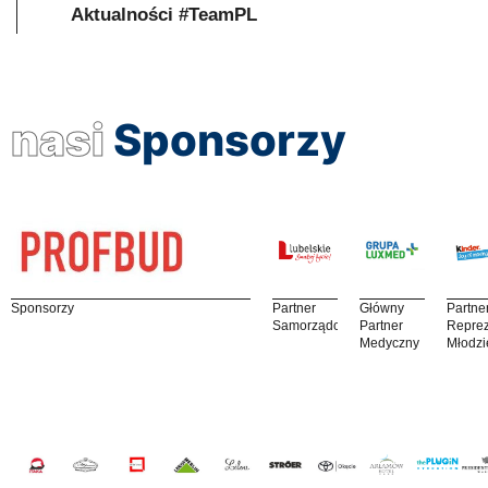
Aktualności #TeamPL
nasi
Sponsorzy
Sponsorzy
Partner
Główny
Partne
Samorządowy
Partner
Reprez
Medyczny
Młodzi