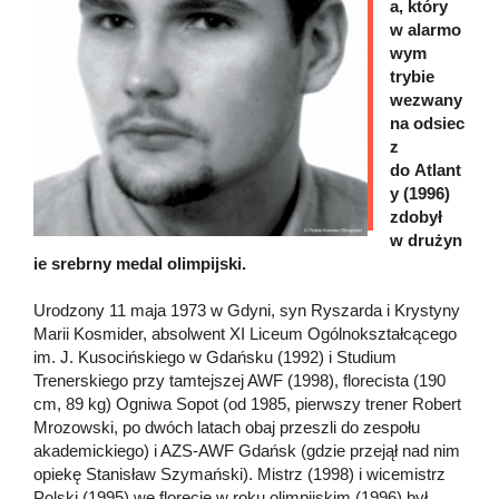
a, który
w alarmo
wym
trybie
wezwany
na odsiec
z
do Atlant
y (1996)
zdobył
w drużyn
ie srebrny medal olimpijski.
Urodzony 11 maja 1973 w Gdyni, syn Ryszarda i Krystyny
Marii Kosmider, absolwent XI Liceum Ogólnokształcącego
im. J. Kusocińskiego w Gdańsku (1992) i Studium
Trenerskiego przy tamtejszej AWF (1998), florecista (190
cm, 89 kg) Ogniwa Sopot (od 1985, pierwszy trener Robert
Mrozowski, po dwóch latach obaj przeszli do zespołu
akademickiego) i AZS-AWF Gdańsk (gdzie przejął nad nim
opiekę Stanisław Szymański). Mistrz (1998) i wicemistrz
Polski (1995) we florecie w roku olimpijskim (1996) był