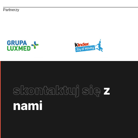
Partnerzy
skontaktuj się
z
nami