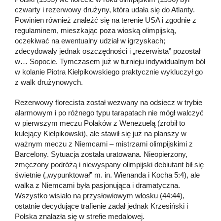
czwarty i rezerwowy drużyny, która udała się do Atlanty.
Powinien również znaleźć się na terenie USA i zgodnie z
regulaminem, mieszkając poza wioską olimpijską,
oczekiwać na ewentualny udział w igrzyskach;
zdecydowały jednak oszczędności i „rezerwista” pozostał
w… Sopocie. Tymczasem już w turnieju indywidualnym ból
w kolanie Piotra Kiełpikowskiego praktycznie wykluczył go
z walk drużynowych.
Rezerwowy florecista został wezwany na odsiecz w trybie
alarmowym i po różnego typu tarapatach nie mógł walczyć
w pierwszym meczu Polaków z Wenezuelą (zrobił to
kulejący Kiełpikowski), ale stawił się już na planszy w
ważnym meczu z Niemcami – mistrzami olimpijskimi z
Barcelony. Sytuacja została uratowana. Nieopierzony,
zmęczony podróżą i niewyspany olimpijski debiutant bił się
świetnie („wypunktował” m. in. Wienanda i Kocha 5:4), ale
walka z Niemcami była pasjonująca i dramatyczna.
Wszystko wisiało na przysłowiowym włosku (44:44),
ostatnie decydujące trafienie zadał jednak Krzesiński i
Polska znalazła się w strefie medalowej.