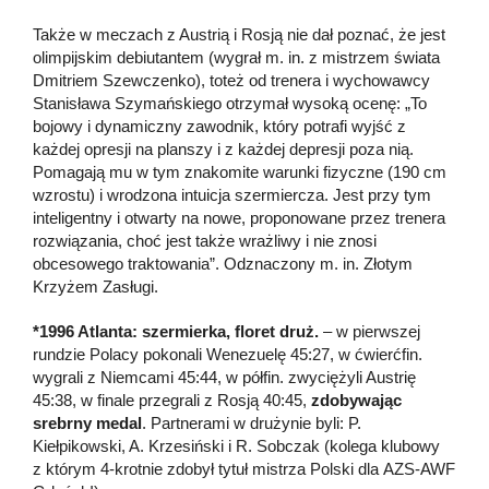
Także w meczach z Austrią i Rosją nie dał poznać, że jest
olimpijskim debiutantem (wygrał m. in. z mistrzem świata
Dmitriem Szewczenko), toteż od trenera i wychowawcy
Stanisława Szymańskiego otrzymał wysoką ocenę: „To
bojowy i dynamiczny zawodnik, który potrafi wyjść z
każdej opresji na planszy i z każdej depresji poza nią.
Pomagają mu w tym znakomite warunki fizyczne (190 cm
wzrostu) i wrodzona intuicja szermiercza. Jest przy tym
inteligentny i otwarty na nowe, proponowane przez trenera
rozwiązania, choć jest także wrażliwy i nie znosi
obcesowego traktowania”. Odznaczony m. in. Złotym
Krzyżem Zasługi.
*1996 Atlanta: szermierka, floret druż.
– w pierwszej
rundzie Polacy pokonali Wenezuelę 45:27, w ćwierćfin.
wygrali z Niemcami 45:44, w półfin. zwyciężyli Austrię
45:38, w finale przegrali z Rosją 40:45,
zdobywając
srebrny medal
. Partnerami w drużynie byli: P.
Kiełpikowski, A. Krzesiński i R. Sobczak (kolega klubowy
z którym 4-krotnie zdobył tytuł mistrza Polski dla AZS-AWF