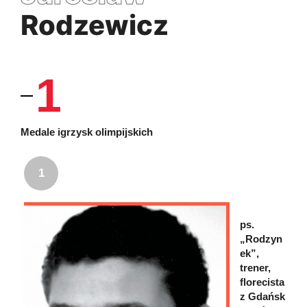
Rodzewicz
1
Medale igrzysk olimpijskich
1
ps.
„Rodzyn
ek”,
trener,
florecista
z Gdańsk