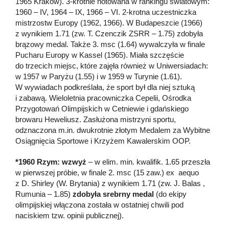
1965 Kraków). 3-krotnie notowana w rankingu światowym:
1960 – IV, 1964 – IX, 1966 – VI. 2-krotna uczestniczka
mistrzostw Europy (1962, 1966). W Budapeszcie (1966)
z wynikiem 1.71 (zw. T. Czenczik ZSRR – 1.75) zdobyła
brązowy medal. Także 3. msc (1.64) wywalczyła w finale
Pucharu Europy w Kassel (1965). Miała szczęście
do trzecich miejsc, które zajęła również w Uniwersiadach:
w 1957 w Paryżu (1.55) i w 1959 w Turynie (1.61).
W wywiadach podkreślała, że sport był dla niej sztuką
i zabawą. Wieloletnia pracowniczka Cepelii, Ośrodka
Przygotowań Olimpijskich w Cetniewie i gdańskiego
browaru Heweliusz. Zasłużona mistrzyni sportu,
odznaczona m.in. dwukrotnie złotym Medalem za Wybitne
Osiągnięcia Sportowe i Krzyżem Kawalerskim OOP.
*1960 Rzym: wzwyż
– w elim. min. kwalifik. 1.65 przeszła
w pierwszej próbie, w finale 2. msc (15 zaw.) ex aequo
z D. Shirley (W. Brytania) z wynikiem 1.71 (zw. J. Balas ,
Rumunia – 1.85)
zdobyła srebrny medal
(do ekipy
olimpijskiej włączona została w ostatniej chwili pod
naciskiem tzw. opinii publicznej).