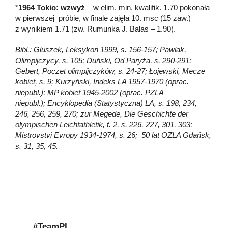
*
1964 Tokio: wzwyż
– w elim. min. kwalifik. 1.70 pokonała
w pierwszej próbie, w finale zajęła 10. msc (15 zaw.)
z wynikiem 1.71 (zw. Rumunka J. Balas – 1.90).
Bibl.: Głuszek, Leksykon 1999, s. 156-157; Pawlak,
Olimpijczycy, s. 105; Duński, Od Paryża, s. 290-291;
Gebert, Poczet olimpijczyków, s. 24-27; Łojewski, Mecze
kobiet, s. 9; Kurzyński, Indeks LA 1957-1970 (oprac.
niepubl.); MP kobiet 1945-2002 (oprac. PZLA
niepubl.); Encyklopedia (Statystyczna) LA, s. 198, 234,
246, 256, 259, 270; zur Megede, Die Geschichte der
olympischen Leichtathletik, t. 2, s. 226, 227, 301, 303;
Mistrovstvi Evropy 1934-1974, s. 26; 50 lat OZLA Gdańsk,
s. 31, 35, 45.
#TeamPL