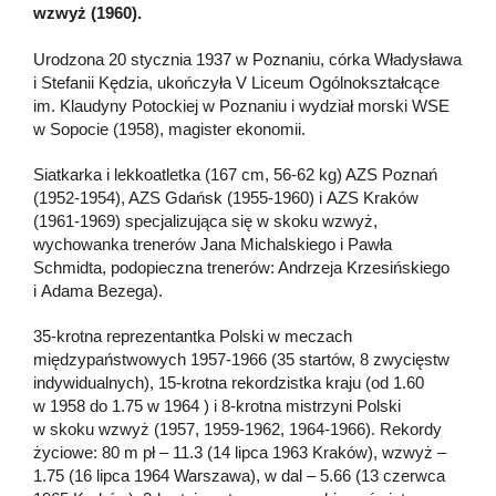
wzwyż (1960).
Urodzona 20 stycznia 1937 w Poznaniu, córka Władysława
i Stefanii Kędzia, ukończyła V Liceum Ogólnokształcące
im. Klaudyny Potockiej w Poznaniu i wydział morski WSE
w Sopocie (1958), magister ekonomii.
Siatkarka i lekkoatletka (167 cm, 56-62 kg) AZS Poznań
(1952-1954), AZS Gdańsk (1955-1960) i AZS Kraków
(1961-1969) specjalizująca się w skoku wzwyż,
wychowanka trenerów Jana Michalskiego i Pawła
Schmidta, podopieczna trenerów: Andrzeja Krzesińskiego
i Adama Bezega).
35-krotna reprezentantka Polski w meczach
międzypaństwowych 1957-1966 (35 startów, 8 zwycięstw
indywidualnych), 15-krotna rekordzistka kraju (od 1.60
w 1958 do 1.75 w 1964 ) i 8-krotna mistrzyni Polski
w skoku wzwyż (1957, 1959-1962, 1964-1966). Rekordy
życiowe: 80 m pł – 11.3 (14 lipca 1963 Kraków), wzwyż –
1.75 (16 lipca 1964 Warszawa), w dal – 5.66 (13 czerwca