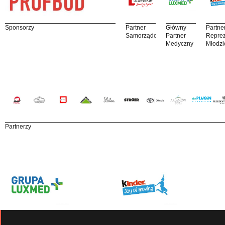
Sponsorzy
Partner
Główny
Partne
Samorządowy
Partner
Reprez
Medyczny
Młodzi
Partnerzy