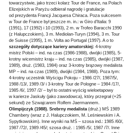
towarzystwie, jako trzeci kolarz Tour de France, na Polach
Elizejskich w Paryżu odbierał nagrodę i gratulacje
od prezydenta Francji Jacquesa Chiraca. Poza sukcesem
w Tour de France był jeszcze m. in.: w Giro d’Italia: 9
(1991), 17 (1992) i 10 (1993), 2 m. w Trofeo Baracchi 1990
(z Halupczokiem), 3 m. Mediolan-Turyn (1994), 3 m. Tour
de Suisse (1995), 1 m. Volta ao Portugal (1997). A o to
szczegóły dotyczące kariery amatorskiej:
4-krotny
mistrz Polski – ind. na czas (1986-1988), dwójki (1985), 5-
krotny wicemistrz kraju – ind. na czas (1985), dwójki (1987,
1989), druż. (1983, 1984) oraz 3-krotny brązowy medalista
MP – ind. na czas (1989), dwójki (1984, 1988). Poza tym:
4-krotny uczestnik Wyścigu Pokoju – 1986 /27/, 1987/5/,
1988 /13/, 1989 /3/ i 3-krotny Tour de Pologne – 1984 /17/,
1985 /6/, 1997 /2/ – był to ostatni wyścig wieloetapowy
w karierze Jaskuły (jako zawodowca), który przegrał (+25
sekund) ze Szwajcarem Rolfem Jaermannem.
Olimpijczyk (1988). Srebrny medalista
(druż.) MŚ 1989
Chambery (wraz z J. Halupczokiem, M. Leśniewskim i A.
Sypytkowskim). Inne wyniki na MŚ – szosa ind.: 1985 /60/,
1987 /72/, 1989 /45/; szosa druż. : 1985 /5/, 1987 /7/. Inne