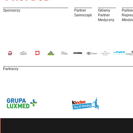
Sponsorzy
Partner
Główny
Partne
Samorządowy
Partner
Reprez
Medyczny
Młodzi
Partnerzy