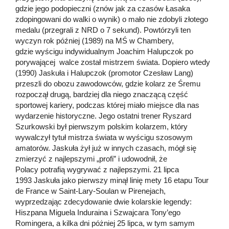
gdzie jego podopieczni (znów jak za czasów Łasaka
zdopingowani do walki o wynik) o mało nie zdobyli złotego
medalu (przegrali z NRD o 7 sekund). Powtórzyli ten
wyczyn rok później (1989) na MŚ w Chambery,
gdzie wyścigu indywidualnym Joachim Halupczok po
porywającej walce został mistrzem świata. Dopiero wtedy
(1990) Jaskuła i Halupczok (promotor Czesław Lang)
przeszli do obozu zawodowców, gdzie kolarz ze Śremu
rozpoczął drugą, bardziej dla niego znaczącą część
sportowej kariery, podczas której miało miejsce dla nas
wydarzenie historyczne. Jego ostatni trener Ryszard
Szurkowski był pierwszym polskim kolarzem, który
wywalczył tytuł mistrza świata w wyścigu szosowym
amatorów. Jaskuła żył już w innych czasach, mógł się
zmierzyć z najlepszymi „profi” i udowodnił, że
Polacy potrafią wygrywać z najlepszymi. 21 lipca
1993 Jaskuła jako pierwszy minął linię mety 16 etapu Tour
de France w Saint-Lary-Soulan w Pirenejach,
wyprzedzając zdecydowanie dwie kolarskie legendy:
Hiszpana Miguela Induraina i Szwajcara Tony’ego
Romingera, a kilka dni póżniej 25 lipca, w tym samym