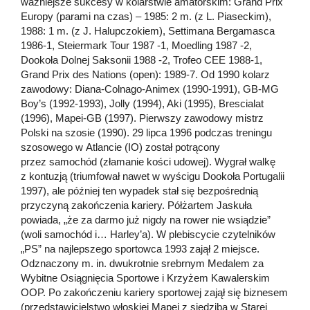
ważniejsze sukcesy w kolarstwie amatorskim: Grand Prix
Europy (parami na czas) – 1985: 2 m. (z L. Piaseckim),
1988: 1 m. (z J. Halupczokiem), Settimana Bergamasca
1986-1, Steiermark Tour 1987 -1, Moedling 1987 -2,
Dookoła Dolnej Saksonii 1988 -2, Trofeo CEE 1988-1,
Grand Prix des Nations (open): 1989-7. Od 1990 kolarz
zawodowy: Diana-Colnago-Animex (1990-1991), GB-MG
Boy’s (1992-1993), Jolly (1994), Aki (1995), Brescialat
(1996), Mapei-GB (1997). Pierwszy zawodowy mistrz
Polski na szosie (1990). 29 lipca 1996 podczas treningu
szosowego w Atlancie (IO) został potrącony
przez samochód (złamanie kości udowej). Wygrał walkę
z kontuzją (triumfował nawet w wyścigu Dookoła Portugalii
1997), ale później ten wypadek stał się bezpośrednią
przyczyną zakończenia kariery. Półżartem Jaskuła
powiada, „że za darmo już nigdy na rower nie wsiądzie”
(woli samochód i… Harley’a). W plebiscycie czytelników
„PS” na najlepszego sportowca 1993 zajął 2 miejsce.
Odznaczony m. in. dwukrotnie srebrnym Medalem za
Wybitne Osiągnięcia Sportowe i Krzyżem Kawalerskim
OOP. Po zakończeniu kariery sportowej zajął się biznesem
(przedstawicielstwo włoskiej Mapei z siedzibą w Starej