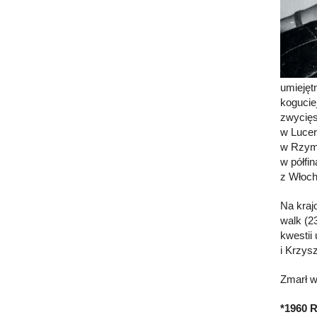
umiejęt
kogucie
zwycięs
w Lucer
w Rzymi
w półfi
z Włoc
Na kraj
walk (2
kwestii
i Krzys
Zmarł w
*1960 