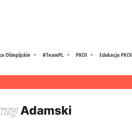
ka Olimpijskie
#TeamPL
PKOl
Edukacja PKOl
rzy
Adamski