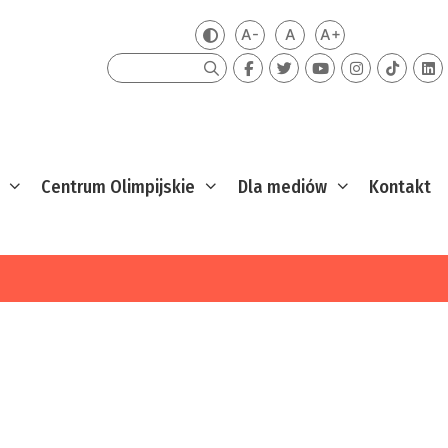
A-
A
A+
Zmień kontrast
Mniejsza czcionka
Domyślna czcionka
Większa czcion
Szukaj
Centrum Olimpijskie
Dla mediów
Kontakt