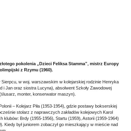
 złotego pokolenia „Dzieci Feliksa Stamma”, mistrz Europy
 olimpijski z Rzymu (1960).
Sierpcu, w woj. warszawskim w kolejarskiej rodzinie Henryka
ard i Jan oraz siostra Lucyna), absolwent Szkoły Zawodowej
(ślusarz, monter, konserwator maszyn).
Polonii – Kolejarz Piła (1953-1954), gdzie postawy bokserskiej
dnocześnie stolarz z naprawczych zakładów kolejowych Karol
 klubów: Brdy (1955-1956), Startu (1959), Astorii (1959-1964)
). Kiedy był juniorem zobaczył go mieszkający w mieście nad
amm.