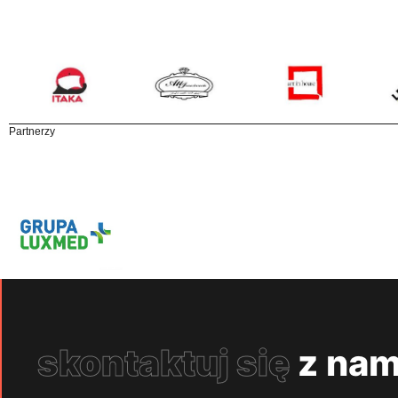
Partnerzy
skontaktuj się
z nam