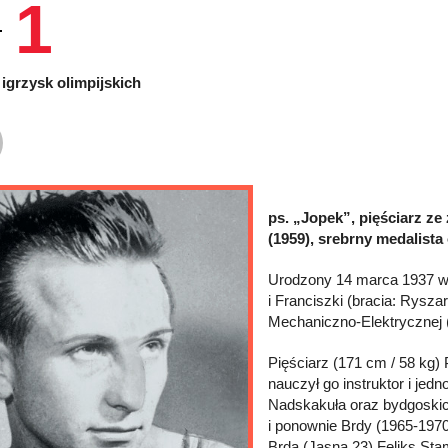
1
igrzysk olimpijskich
ps. „Jopek”, pięściarz ze
(1959), srebrny medalista
Urodzony 14 marca 1937 w 
i Franciszki (bracia: Rysz
Mechaniczno-Elektrycznej 
Pięściarz (171 cm / 58 kg) 
nauczył go instruktor i je
Nadskakuła oraz bydgoskich
i ponownie Brdy (1965-1970
Brdą (Jasna 23) Feliks St