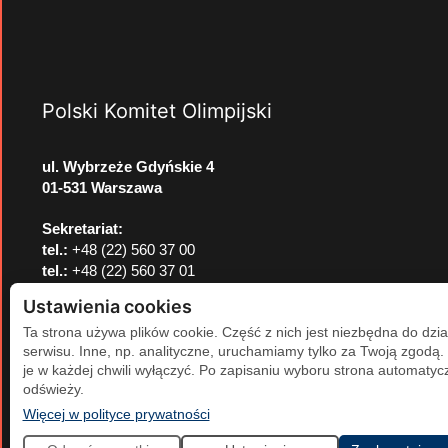
Polski Komitet Olimpijski
ul. Wybrzeże Gdyńskie 4
01-531 Warszawa
Sekretariat:
tel.:
+48 (22) 560 37 00
tel.:
+48 (22) 560 37 01
e-mail:
pkol@pkol.pl
Ustawienia cookies
Ta strona używa plików cookie. Część z nich jest niezbędna do dzia
serwisu. Inne, np. analityczne, uruchamiamy tylko za Twoją zgodą
je w każdej chwili wyłączyć. Po zapisaniu wyboru strona automatycz
odświeży.
(otwiera się w nowej karcie)
Więcej w polityce prywatności