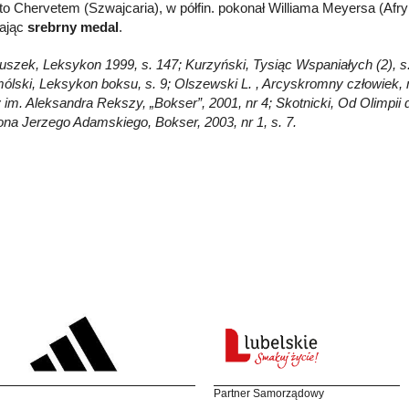
to Chervetem (Szwajcaria), w półfin. pokonał Williama Meyersa (Afry
ając
srebrny medal
.
łuszek, Leksykon 1999, s. 147; Kurzyński, Tysiąc Wspaniałych (2), s. 
ólski, Leksykon boksu, s. 9; Olszewski L. , Arcyskromny człowiek,
 im. Aleksandra Rekszy, „Bokser”, 2001, nr 4; Skotnicki, Od Olimpii
na Jerzego Adamskiego, Bokser, 2003, nr 1, s. 7.
Partner Samorządowy