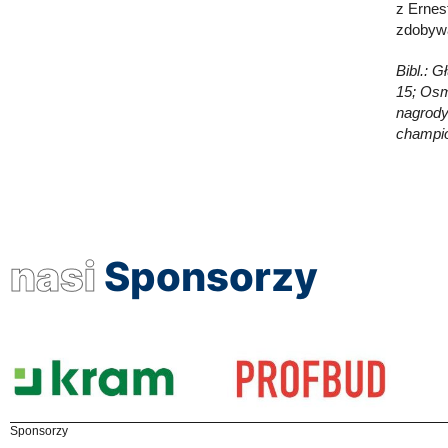
z Ernes
zdobyw
Bibl.: G
15; Osm
nagrody
champio
nasi
Sponsorzy
Sponsorzy