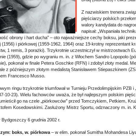
Z nazwiskiem trenera związ
pięściarzy polskich przełom
walory kandydata do nagro
napisał: „Wspaniała technik
ność obrony i hart ducha” – oto najważniejsze cechy boksu, jaki pre
j (1956) i piórkowej (1959-1962, 1964) oraz 19-krotny reprezentan
tw, 1 remis, 3 porażki). Trzykrotnie uczestniczył w mistrzostwach E
nie (1959), gdzie po wygraniu m. in. z Włochem Sandro Lopopolo (póź
e), pokonał w finale Petera Goschke (RFN) i zdobył złoty medal. M
nale z późniejszym złotym medalistą Stanisławem Stiepaszkinem (ZS
hem Francesco Musso.
owym ringu trzykrotnie triumfował w Turnieju Przedolimpijskim PZB i 
37-10-23). Wielu fachowców uważa, że był najlepszym polskim pięścia
 umieścił go na czele „piórkowców” przed Tomczykiem, Petkiem, Kr
ztofem Kosedowskimi. Zasłużony Mistrz Sportu, odznaczony m. in
 Bydgoszczy 6 grudnia 2002 r.
Rzym: boks, w. piórkowa
– w elim. pokonał Sumitha Mohandesa Liyan