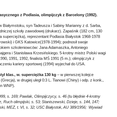
lasycznego z Podlasia, olimpijczyk z Barcelony (1992).
 Białymstoku, syn Tadeusza i Sabiny Marianny z d. Sarba,
dniczej szkoły zawodowej (drukarz). Zapaśnik (182 cm, 130
a superciężka), reprezentant Podlasia Białystok 1968-1978
rowski) i GKS Katowice(1978-1994); podnosił swoje
 okiem szkoleniowców: Jana Adamaszka, Antoniego
gera i Stanisława Krzesińskiego. 5-krotny mistrz Polski wagi
1990, 1991, 1992, finalista MŚ 1991 (5 m.); olimpijczyk z
czeniu kariery sportowej (1994) wyjechał do USA.
tyl klas., w. superciężka 130 kg
– w pierwszej kolejce
 (Grecja), w drugiej uległ 0:3 L. Tianowi (Chiny) i odp. z konk.,
lin WNP).
99, s. 169; Pawlak, Olimpijczycy, s. 46 (tu błędnie 4-krotny
, Ruch olimpijski, s. 53; Staniszewski, Dzieje, s. 144, 147;
Lipski, MEZ, t. VI, s. 32; USC Białystok, AU 389/1956; Wywiad