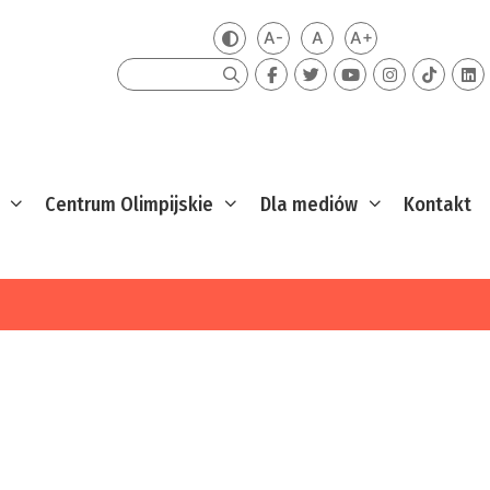
A-
A
A+
Zmień kontrast
Mniejsza czcionka
Domyślna czcionka
Większa czcion
Szukaj
Centrum Olimpijskie
Dla mediów
Kontakt