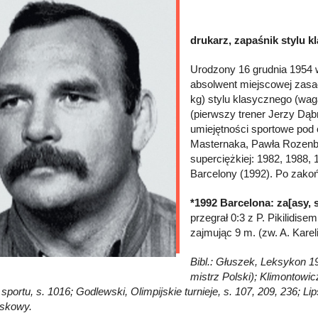
drukarz, zapaśnik stylu k
Urodzony 16 grudnia 1954 w
absolwent miejscowej zasa
kg) stylu klasycznego (wag
(pierwszy trener Jerzy Dąb
umiejętności sportowe pod
Masternaka, Pawła Rozenbaj
superciężkiej: 1982, 1988, 
Barcelony (1992). Po zakoń
*1992 Barcelona: za[asy, s
przegrał 0:3 z P. Pikilidisem
zajmując 9 m. (zw. A. Kare
Bibl.: Głuszek, Leksykon 19
mistrz Polski); Klimontowicz
 sportu, s. 1016; Godlewski, Olimpijskie turnieje, s. 107, 209, 236; 
iskowy.