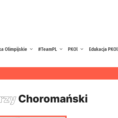
ka Olimpijskie
#TeamPL
PKOl
Edukacja PKOl
rzy
Choromański