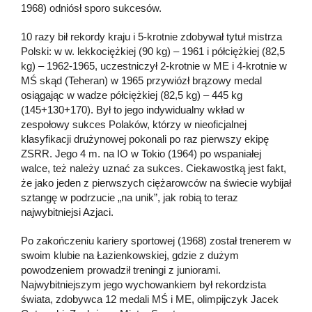
1968) odniósł sporo sukcesów.
10 razy bił rekordy kraju i 5-krotnie zdobywał tytuł mistrza
Polski: w w. lekkociężkiej (90 kg) – 1961 i półciężkiej (82,5
kg) – 1962-1965, uczestniczył 2-krotnie w ME i 4-krotnie w
MŚ skąd (Teheran) w 1965 przywiózł brązowy medal
osiągając w wadze półciężkiej (82,5 kg) – 445 kg
(145+130+170). Był to jego indywidualny wkład w
zespołowy sukces Polaków, którzy w nieoficjalnej
klasyfikacji drużynowej pokonali po raz pierwszy ekipę
ZSRR. Jego 4 m. na IO w Tokio (1964) po wspaniałej
walce, też należy uznać za sukces. Ciekawostką jest fakt,
że jako jeden z pierwszych ciężarowców na świecie wybijał
sztangę w podrzucie „na unik”, jak robią to teraz
najwybitniejsi Azjaci.
Po zakończeniu kariery sportowej (1968) został trenerem w
swoim klubie na Łazienkowskiej, gdzie z dużym
powodzeniem prowadził treningi z juniorami.
Najwybitniejszym jego wychowankiem był rekordzista
świata, zdobywca 12 medali MŚ i ME, olimpijczyk Jacek