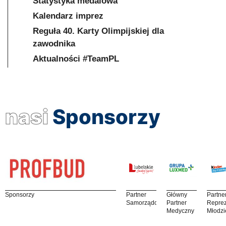
Statystyka medalowa
Kalendarz imprez
Reguła 40. Karty Olimpijskiej dla
zawodnika
Aktualności #TeamPL
nasi
Sponsorzy
Sponsorzy
Partner
Główny
Partne
Samorządowy
Partner
Reprez
Medyczny
Młodzi