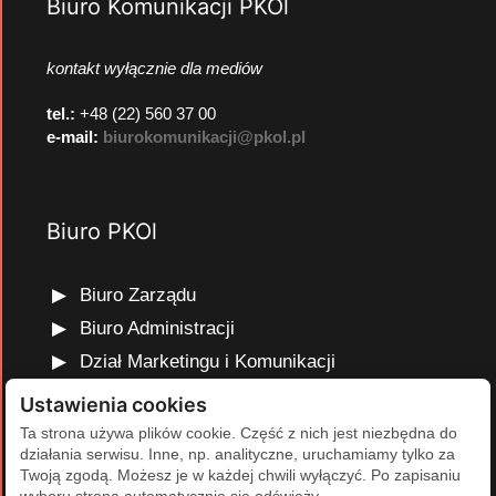
Biuro Komunikacji PKOl
kontakt wyłącznie dla mediów
tel.:
+48 (22) 560 37 00
e-mail:
biurokomunikacji@pkol.pl
Biuro PKOl
Biuro Zarządu
Biuro Administracji
Dział Marketingu i Komunikacji
Dział Edukacji Olimpijskiej
Ustawienia cookies
Dział Finansów i Kadr
Ta strona używa plików cookie. Część z nich jest niezbędna do
działania serwisu. Inne, np. analityczne, uruchamiamy tylko za
Dział Projektów Olimpijskich
Twoją zgodą. Możesz je w każdej chwili wyłączyć. Po zapisaniu
Dział Programów Rozwojowych