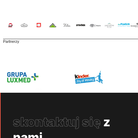
Partnerzy
skontaktuj się
z
nami