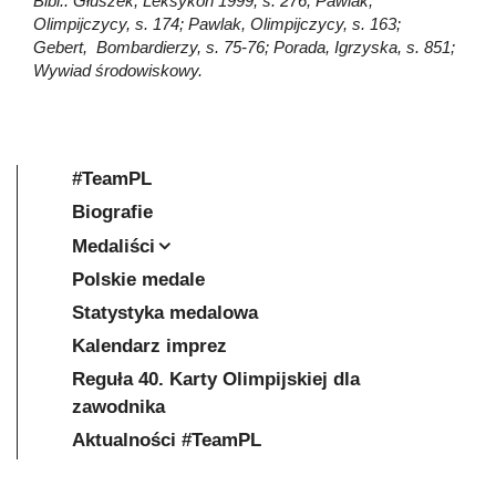
Bibl.: Głuszek, Leksykon 1999, s. 276; Pawlak,
Olimpijczycy, s. 174; Pawlak, Olimpijczycy, s. 163;
Gebert, Bombardierzy, s. 75-76; Porada, Igrzyska, s. 851;
Wywiad środowiskowy.
#TeamPL
Biografie
Medaliści
Polskie medale
Statystyka medalowa
Kalendarz imprez
Reguła 40. Karty Olimpijskiej dla
zawodnika
Aktualności #TeamPL