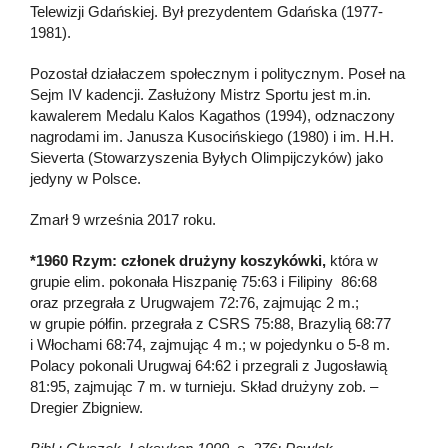
Telewizji Gdańskiej. Był prezydentem Gdańska (1977-
1981).
Pozostał działaczem społecznym i politycznym. Poseł na
Sejm IV kadencji. Zasłużony Mistrz Sportu jest m.in.
kawalerem Medalu Kalos Kagathos (1994), odznaczony
nagrodami im. Janusza Kusocińskiego (1980) i im. H.H.
Sieverta (Stowarzyszenia Byłych Olimpijczyków) jako
jedyny w Polsce.
Zmarł 9 września 2017 roku.
*1960 Rzym: członek drużyny koszykówki,
która w
grupie elim. pokonała Hiszpanię 75:63 i Filipiny 86:68
oraz przegrała z Urugwajem 72:76, zajmując 2 m.;
w grupie półfin. przegrała z CSRS 75:88, Brazylią 68:77
i Włochami 68:74, zajmując 4 m.; w pojedynku o 5-8 m.
Polacy pokonali Urugwaj 64:62 i przegrali z Jugosławią
81:95, zajmując 7 m. w turnieju. Skład drużyny zob. –
Dregier Zbigniew.