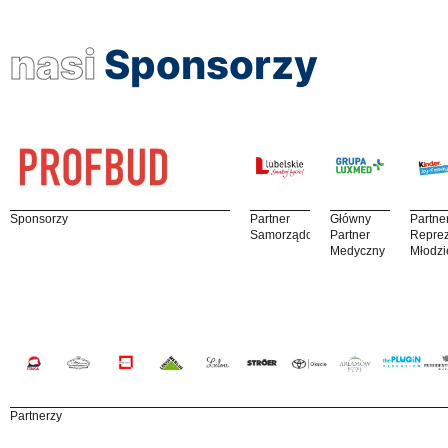
nasi
Sponsorzy
Sponsorzy
Partner
Główny
Partne
Samorządowy
Partner
Reprez
Medyczny
Młodzi
Partnerzy