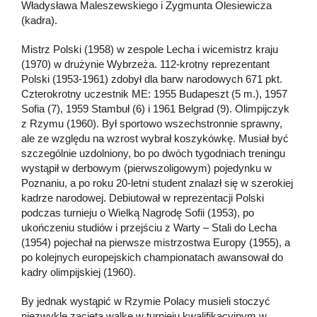
Władysława Maleszewskiego i Zygmunta Olesiewicza
(kadra).
Mistrz Polski (1958) w zespole Lecha i wicemistrz kraju
(1970) w drużynie Wybrzeża. 112-krotny reprezentant
Polski (1953-1961) zdobył dla barw narodowych 671 pkt.
Czterokrotny uczestnik ME: 1955 Budapeszt (5 m.), 1957
Sofia (7), 1959 Stambuł (6) i 1961 Belgrad (9). Olimpijczyk
z Rzymu (1960). Był sportowo wszechstronnie sprawny,
ale ze względu na wzrost wybrał koszykówkę. Musiał być
szczególnie uzdolniony, bo po dwóch tygodniach treningu
wystąpił w derbowym (pierwszoligowym) pojedynku w
Poznaniu, a po roku 20-letni student znalazł się w szerokiej
kadrze narodowej. Debiutował w reprezentacji Polski
podczas turnieju o Wielką Nagrodę Sofii (1953), po
ukończeniu studiów i przejściu z Warty – Stali do Lecha
(1954) pojechał na pierwsze mistrzostwa Europy (1955), a
po kolejnych europejskich championatach awansował do
kadry olimpijskiej (1960).
By jednak wystąpić w Rzymie Polacy musieli stoczyć
niezwykle zaciętą walkę w turnieju kwalifikacyjnym w