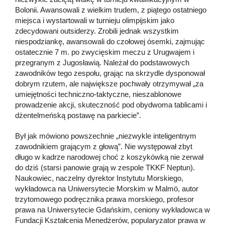
Bolonii. Awansowali z wielkim trudem, z piątego ostatniego
miejsca i wystartowali w turnieju olimpijskim jako
zdecydowani outsiderzy. Zrobili jednak wszystkim
niespodziankę, awansowali do czołowej ósemki, zajmując
ostatecznie 7 m. po zwycięskim meczu z Urugwajem i
przegranym z Jugosławią. Należał do podstawowych
zawodników tego zespołu, grając na skrzydle dysponował
dobrym rzutem, ale największe pochwały otrzymywał „za
umiejętności techniczno-taktyczne, nieszablonowe
prowadzenie akcji, skuteczność pod obydwoma tablicami i
dżentelmeńską postawę na parkiecie”.
Był jak mówiono powszechnie „niezwykle inteligentnym
zawodnikiem grającym z głową”. Nie występował zbyt
długo w kadrze narodowej choć z koszykówką nie zerwał
do dziś (starsi panowie grają w zespole TKKF Neptun).
Naukowiec, naczelny dyrektor Instytutu Morskiego,
wykładowca na Uniwersytecie Morskim w Malmö, autor
trzytomowego podręcznika prawa morskiego, profesor
prawa na Uniwersytecie Gdańskim, ceniony wykładowca w
Fundacji Kształcenia Menedżerów, popularyzator prawa w