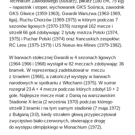
Technikum Zawodowego (ślusarz), piłkarz (180 cm, 75 kg)
– napastnik i stoper, wychowanek GKS Sośnica, zawodnik
GKS Gliwice (1959-1963), Gwardii Warszwa (1963-1969,
liga), Ruchu Chorzów (1969-1975) w którym podczas 7
sezonów ligowych (1970-1976) rozegrał 162 mecze i
strzelił 66 goli zdobywając 2 tytuły mistrza Polski (1974,
1975) i Puchar Polski (1974) oraz francuskich zespołów:
RC Lens (1975-1979) i US Noeux-les-Mines (1979-1982).
W barwach stołecznej Gwardii w 4 sezonach ligowych
(1964-1966 i 1968) wystąpił w 82 meczach zdobywając 36
bramek. W reprezentacji zadebiutował w meczu
z Izraelem (1966), a zakończył występy w barwach
narodowych w spotkaniu z Włochami (1975). W sumie
rozegrał 23 A + 4 mecze podczas których zdobył 10 + 2
gole. Najlepsze mecze miał: z Danią na warszawskim
Stadionie X-lecia (2 września 1970) podczas którego
strzelił 3 bramki i na tym samym stadionie (7 maja 1972)
z Bułgarią (3:0), kiedy strzałem głową przypieczętował
zwycięstwo biało-czerwonych, otwierające drogę
do występu olimpijskiego w Monachium (1972).