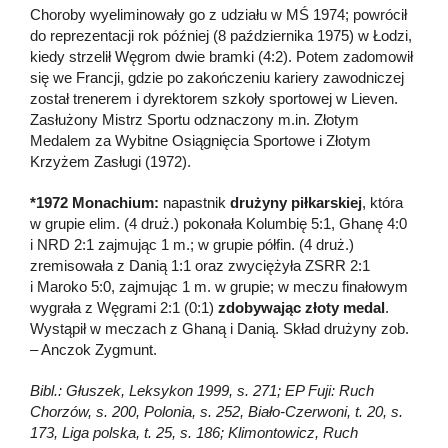
Choroby wyeliminowały go z udziału w MŚ 1974; powrócił
do reprezentacji rok później (8 października 1975) w Łodzi,
kiedy strzelił Węgrom dwie bramki (4:2). Potem zadomowił
się we Francji, gdzie po zakończeniu kariery zawodniczej
został trenerem i dyrektorem szkoły sportowej w Lieven.
Zasłużony Mistrz Sportu odznaczony m.in. Złotym
Medalem za Wybitne Osiągnięcia Sportowe i Złotym
Krzyżem Zasługi (1972).
*1972 Monachium:
napastnik
drużyny piłkarskiej
, która
w grupie elim. (4 druż.) pokonała Kolumbię 5:1, Ghanę 4:0
i NRD 2:1 zajmując 1 m.; w grupie półfin. (4 druż.)
zremisowała z Danią 1:1 oraz zwyciężyła ZSRR 2:1
i Maroko 5:0, zajmując 1 m. w grupie; w meczu finałowym
wygrała z Węgrami 2:1 (0:1)
zdobywając złoty medal
.
Wystąpił w meczach z Ghaną i Danią. Skład drużyny zob.
– Anczok Zygmunt.
Bibl.: Głuszek, Leksykon 1999, s. 271; EP Fuji: Ruch
Chorzów, s. 200, Polonia, s. 252, Biało-Czerwoni, t. 20, s.
173, Liga polska, t. 25, s. 186; Klimontowicz, Ruch