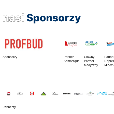
nasi
Sponsorzy
Sponsorzy
Partner
Główny
Partne
Samorządowy
Partner
Reprez
Medyczny
Młodzi
Partnerzy