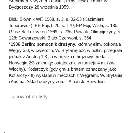
Srebrnym Krzyżem Zasługi (1936, 1958). Zmarł w
Bydgoszczy 28 września 1959.
Bibl.: Słownik WF, 1968, z. 3, s. 92-93 (Kazimierz
Toporowicz); EP Fuji, t. 20, s. 170; EP Fuji, Wisła, s. 180;
Głuszek, Leksykon 1999, s. 236; Pawlak, Olimpijczycy, s.
128; Gowarzewski, Biało-Czerwoni, s. 364
*1936 Berlin: pomocnik drużyny
, która w elim. pokonała
Węgry 3:0, w ćwierćfin. W. Brytanię 5:2, w półfin. przegrała
jednak z Austrią 1:3 , a w meczu o brązowy medal z
Norwegią 2:3 zajmując ostatecznie w turnieju 4 m. (zw.
Włochy). Kotlarczyk (gdy grał z bratem oznaczany jako
Kotlarczyk II) wystąpił w meczach z Węgrami, W. Brytanią
i Austrią. Skład drużyny zob. – Albański Spirydion.
« powrót do listy