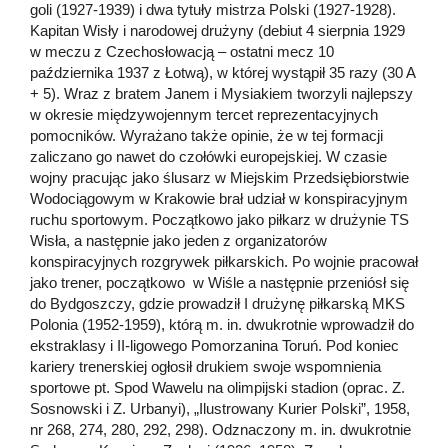
goli (1927-1939) i dwa tytuły mistrza Polski (1927-1928).
Kapitan Wisły i narodowej drużyny (debiut 4 sierpnia 1929
w meczu z Czechosłowacją – ostatni mecz 10
października 1937 z Łotwą), w której wystąpił 35 razy (30 A
+ 5). Wraz z bratem Janem i Mysiakiem tworzyli najlepszy
w okresie międzywojennym tercet reprezentacyjnych
pomocników. Wyrażano także opinie, że w tej formacji
zaliczano go nawet do czołówki europejskiej. W czasie
wojny pracując jako ślusarz w Miejskim Przedsiębiorstwie
Wodociągowym w Krakowie brał udział w konspiracyjnym
ruchu sportowym. Początkowo jako piłkarz w drużynie TS
Wisła, a następnie jako jeden z organizatorów
konspiracyjnych rozgrywek piłkarskich. Po wojnie pracował
jako trener, początkowo w Wiśle a następnie przeniósł się
do Bydgoszczy, gdzie prowadził I drużynę piłkarską MKS
Polonia (1952-1959), którą m. in. dwukrotnie wprowadził do
ekstraklasy i II-ligowego Pomorzanina Toruń. Pod koniec
kariery trenerskiej ogłosił drukiem swoje wspomnienia
sportowe pt. Spod Wawelu na olimpijski stadion (oprac. Z.
Sosnowski i Z. Urbanyi), „Ilustrowany Kurier Polski”, 1958,
nr 268, 274, 280, 292, 298). Odznaczony m. in. dwukrotnie