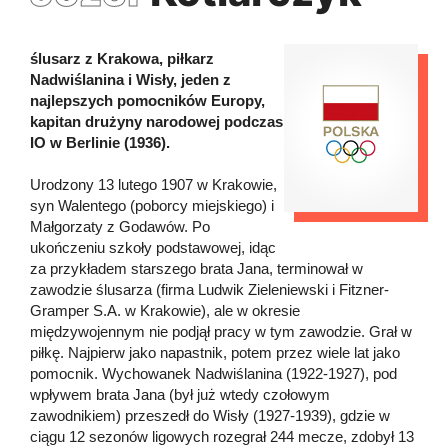
ślusarz z Krakowa, piłkarz
Nadwiślanina i Wisły, jeden z
najlepszych pomocników Europy,
kapitan drużyny narodowej podczas
IO w Berlinie (1936).
Urodzony 13 lutego 1907 w Krakowie,
syn Walentego (poborcy miejskiego) i
Małgorzaty z Godawów. Po
ukończeniu szkoły podstawowej, idąc
za przykładem starszego brata Jana, terminował w
zawodzie ślusarza (firma Ludwik Zieleniewski i Fitzner-
Gramper S.A. w Krakowie), ale w okresie
międzywojennym nie podjął pracy w tym zawodzie. Grał w
piłkę. Najpierw jako napastnik, potem przez wiele lat jako
pomocnik. Wychowanek Nadwiślanina (1922-1927), pod
wpływem brata Jana (był już wtedy czołowym
zawodnikiem) przeszedł do Wisły (1927-1939), gdzie w
ciągu 12 sezonów ligowych rozegrał 244 mecze, zdobył 13