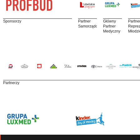
Sponsorzy
Partner
Główny
Partne
Samorządowy
Partner
Reprez
Medyczny
Młodzi
Partnerzy