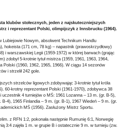
sta klubów stołecznych, jeden z najskuteczniejszych
istrz i reprezentant Polski, olimpijczyk z Innsbrucku (1964).
 w Lubiejowie Nowym, absolwent Technikum Handlu
, hokeista (171 cm, 78 kg) – napastnik (prawoskrzydłowy)
) i warszawskiej Legii (1959-1972) w której barwach (grając
m) zdobył 5-krotnie tytuł mistrza (1959, 1961, 1963, 1964,
rza Polski (1960, 1962, 1965, 1966). W ciągu 14 sezonów
w i strzelił 242 gole.
szych strzelców ligowych zdobywając 3-krotnie tytuł króla
6). 60-krotny reprezentant Polski (1961-1970), zdobywca 38
i uczestnik 4 turniejów o MŚ: 1961 Lozanna – 13 m. (gr. B-5),
 B-4), 1965 Finlandia – 9 m. (gr. B-1), 1967 Wiedeń – 9 m. (gr.
kademickich MŚ (1956). Zasłużony Mistrz Sportu.
 elim. z RFN 1:2, pokonała następnie Rumunię 6:1, Norwegię
ią 3:4 zajęła 1 m. w grupie B i ostatecznie 9 m. w turnieju (zw.