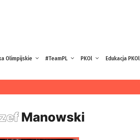
ka Olimpijskie
#TeamPL
PKOl
Edukacja PKOl
zef
Manowski