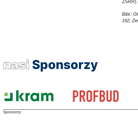
ZSRR). 
Bibl.: 
192; Zi
nasi
Sponsorzy
Sponsorzy