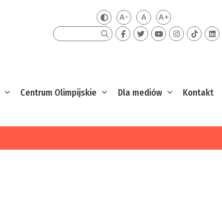
A-
A
A+
Zmień kontrast
Mniejsza czcionka
Domyślna czcionka
Większa czcion
Szukaj
Centrum Olimpijskie
Dla mediów
Kontakt