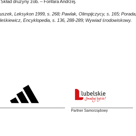
Skład drużyny zob. – Fonfara Andrzej.
Głuszek, Leksykon 1999, s. 268; Pawlak, Olimpijczycy, s. 165; Porada
eleśkiewicz, Encyklopedia, s. 136, 288-289; Wywiad środowiskowy.
Partner Samorządowy