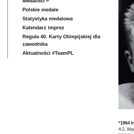
Medaliści
Polskie medale
Statystyka medalowa
Kalendarz imprez
Reguła 40. Karty Olimpijskiej dla
zawodnika
Aktualności #TeamPL
*1964 I
4:2, Węg