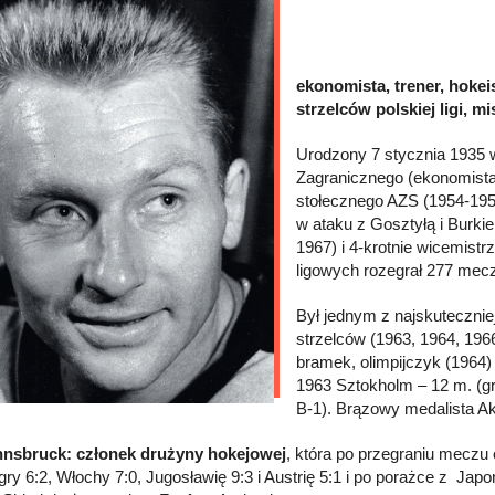
ekonomista, trener, hokei
strzelców polskiej ligi, m
Urodzony 7 stycznia 1935
Zagranicznego (ekonomista)
stołecznego AZS (1954-1958
w ataku z Gosztyłą i Burkie
1967) i 4-krotnie wicemist
ligowych rozegrał 277 meczó
Był jednym z najskuteczniej
strzelców (1963, 1964, 196
bramek, olimpijczyk (1964) 
1963 Sztokholm – 12 m. (gr.
B-1). Brązowy medalista A
nnsbruck: członek drużyny hokejowej
, która po przegraniu meczu
ry 6:2, Włochy 7:0, Jugosławię 9:3 i Austrię 5:1 i po porażce z Japon