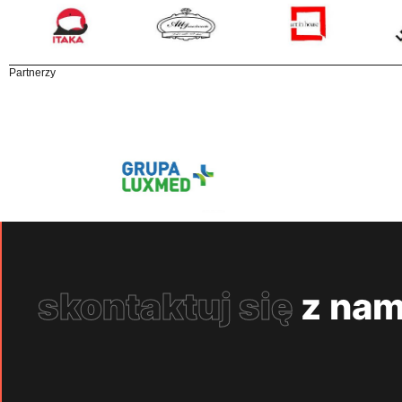
Partnerzy
skontaktuj się
z nam