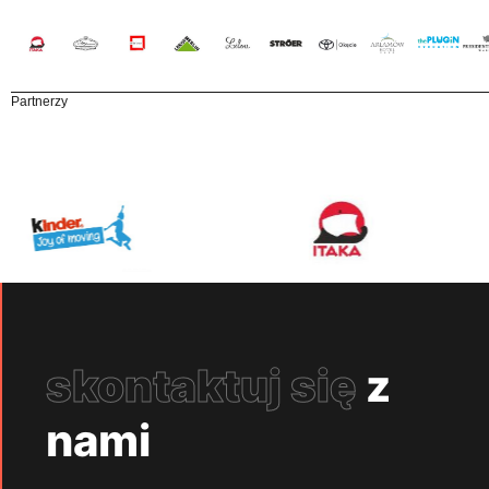
Partnerzy
skontaktuj się
z
nami