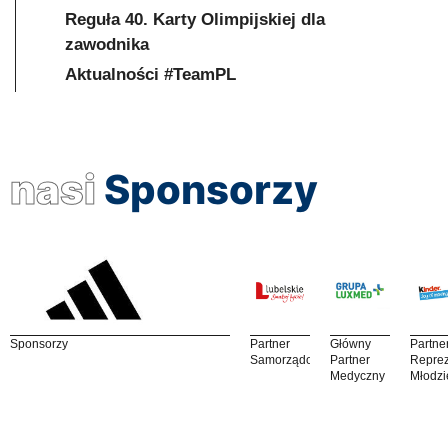
Reguła 40. Karty Olimpijskiej dla
zawodnika
Aktualności #TeamPL
nasi
Sponsorzy
Sponsorzy
Partner
Główny
Partne
Samorządowy
Partner
Reprez
Medyczny
Młodzi