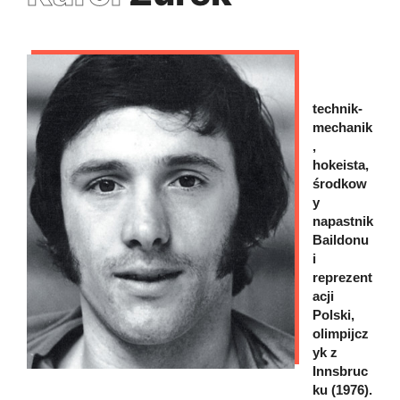
technik-
mechanik
,
hokeista,
środkow
y
napastnik
Baildonu
i
reprezent
acji
Polski,
olimpijcz
yk z
Innsbruc
ku (1976).