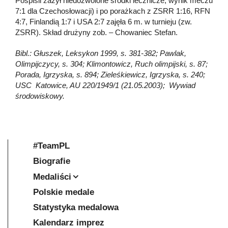
Pospisil zażył niedozwolone środki lecznicze, wynik meczu
7:1 dla Czechosłowacji) i po porażkach z ZSRR 1:16, RFN
4:7, Finlandią 1:7 i USA 2:7 zajęła 6 m. w turnieju (zw.
ZSRR). Skład drużyny zob. – Chowaniec Stefan.
Bibl.: Głuszek, Leksykon 1999, s. 381-382; Pawlak,
Olimpijczycy, s. 304; Klimontowicz, Ruch olimpijski, s. 87;
Porada, Igrzyska, s. 894; Zieleśkiewicz, Igrzyska, s. 240;
USC Katowice, AU 220/1949/1 (21.05.2003); Wywiad
środowiskowy.
#TeamPL
Biografie
Medaliści
Polskie medale
Statystyka medalowa
Kalendarz imprez