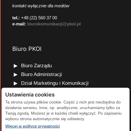
kontakt wyłącznie dla mediów
tel.:
+48 (22) 560 37 00
e-mail:
biurokomunikacji@pkol.pl
Biuro PKOl
Biuro Zarządu
Biuro Administracji
Dział Marketingu i Komunikacji
Dział Edukacji Olimpijskiej
Ustawienia cookies
Dział Finansów i Kadr
Ta strona używa plików cookie. Część z nich jest niezbędna do
działania serwisu. Inne, np. analityczne, uruchamiamy tylko za
Dział Projektów Olimpijskich
Twoją zgodą. Możesz je w każdej chwili wyłączyć. Po zapisaniu
Dział Programów Rozwojowych
wyboru strona automatycznie się odświeży.
(otwiera się w nowej karcie)
Więcej w polityce prywatności