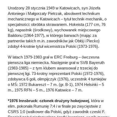
Urodzony 28 stycznia 1949 w Katowicach, syn Józefa
Antoniego i Małgorzaty Pietrzak, absolwent technikum
mechanicznego w Katowicach – tytuł technik-mechanik, o
specjalności: obróbka skrawaniem. Hokeista (177 cm, 76
kg), napastnik (środkowy), wychowanek miejscowego
Baildonu (1964-1977), w którego barwach (mając za
partnerów takich m.in. zawodników jak Obłój i Piecko)
zdobył 4-krotnie tytuł wicemistrza Polski (1973-1976).
W latach 1979-1983 grał w ERC Freiburg – ówczesna
pierwsza liga niemiecka. Następnie grał w SVB Bayeruth
(1983-1985) – z tym klubem awansował z trzeciej do
pierwszej ligi. 73-krotny reprezentant Polski (1972-1976),
zdobywca 6 goli, olimpijczyk (1976), uczestnik 4 turniejów
o MŚ: 1972 Bukareszt – 7 m. (gr. B-1), 1974 Helsinki – 5
m., 1975 RFN – 5 m., 1976 Katowice – 7 m.
*1976 Innsbruck: członek drużyny hokejowej
, która w
elim. pokonała Rumunię 7:4 i w finale po zwycięstwie z
CSRS 1:0 (walkower dla Polski, gdyż zawodnik czeski F.