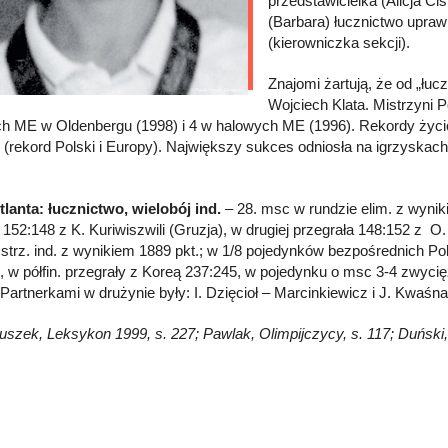
przedstawicielka (Alicja Ci
(Barbara) łucznictwo upraw
(kierowniczka sekcji).
Znajomi żartują, że od „łuc
Wojciech Klata. Mistrzyni P
h ME w Oldenbergu (1998) i 4 w halowych ME (1996). Rekordy życiowe
. (rekord Polski i Europy). Największy sukces odniosła na igrzys
tlanta: łucznictwo, wielobój ind.
– 28. msc w rundzie elim. z wynik
 152:148 z K. Kuriwiszwili (Gruzja), w drugiej przegrała 148:152 z O
strz. ind. z wynikiem 1889 pkt.; w 1/8 pojedynków bezpośrednich Pol
, w półfin. przegrały z Koreą 237:245, w pojedynku o msc 3-4 zwycię
 Partnerkami w drużynie były: I. Dzięcioł – Marcinkiewicz i J. Kwaśn
Głuszek, Leksykon 1999, s. 227; Pawlak, Olimpijczycy, s. 117; Duńsk