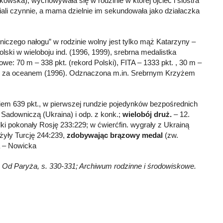
skowska), wychowywała się w rodzinie w której ojciec i siostra
iali czynnie, a mama dzielnie im sekundowała jako działaczka
zniczego nałogu” w rodzinie wolny jest tylko mąż Katarzyny –
olski w wieloboju ind. (1996, 1999), srebrna medalistka
: 70 m – 338 pkt. (rekord Polski), FITA – 1333 pkt. , 30 m –
kach za oceanem (1996). Odznaczona m.in. Srebrnym Krzyżem
iem 639 pkt., w pierwszej rundzie pojedynków bezpośrednich
. Sadowniczą (Ukraina) i odp. z konk.;
wielobój druż.
– 12.
ki pokonały Rosję 233:229; w ćwierćfin. wygrały z Ukrainą
żyły Turcję 244:239,
zdobywając brązowy medal
(zw.
a – Nowicka
i, Od Paryża, s. 330-331; Archiwum rodzinne i środowiskowe.