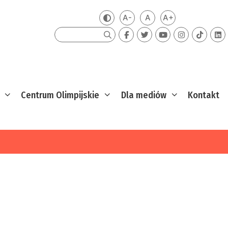
A-
A
A+
Zmień kontrast
Mniejsza czcionka
Domyślna czcionka
Większa czcion
Szukaj
Centrum Olimpijskie
Dla mediów
Kontakt