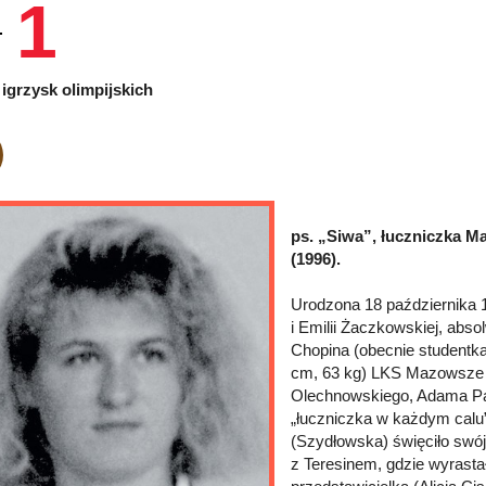
1
igrzysk olimpijskich
ps. „Siwa”, łuczniczka M
(1996).
Urodzona 18 października 
i Emilii Żaczkowskiej, abs
Chopina (obecnie studentk
cm, 63 kg) LKS Mazowsze 
Olechnowskiego, Adama Pazd
„łuczniczka w każdym calu”.
(Szydłowska) święciło swój
z Teresinem, gdzie wyrastał