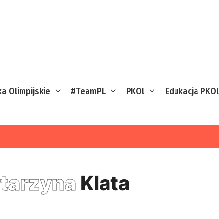
ka Olimpijskie
#TeamPL
PKOl
Edukacja PKOl
tarzyna
Klata