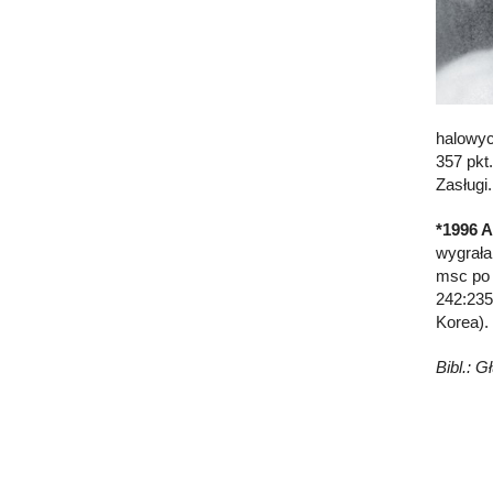
halowyc
357 pkt
Zasługi.
*1996 A
wygrała
msc po 
242:235
Korea).
Bibl.: 