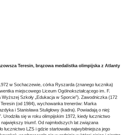
azowsza Teresin, brązowa medalistka olimpijska z Atlanty
1972 w Sochaczewie, córka Ryszarda (znanego łucznika)
olwentka miejscowego Liceum Ogólnokształcącego im. F.
a Wyższej Szkoły „Edukacja w Sporcie”). Zawodniczka (172
Teresin (od 1984), wychowanka trenerów: Marka
yka i Stanisława Stuligłowy (kadra). Powiadają o niej:
 Urodziła się w roku olimpijskim 1972, kiedy łucznictwo
 największy triumf. Od najmłodszych lat związana
o łucznictwo LZS i gdzie startowała najwybitniejsza jego