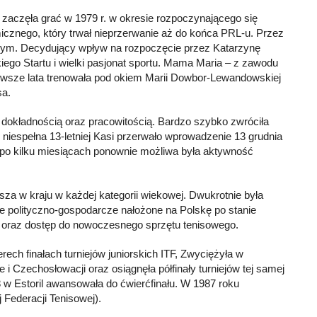
zaczęła grać w 1979 r. w okresie rozpoczynającego się
cznego, który trwał nieprzerwanie aż do końca PRL-u. Przez
owym. Decydujący wpływ na rozpoczęcie przez Katarzynę
kiego Startu i wielki pasjonat sportu. Mama Maria – z zawodu
erwsze lata trenowała pod okiem Marii Dowbor-Lewandowskiej
sa.
dokładnością oraz pracowitością. Bardzo szybko zwróciła
 niespełna 13-letniej Kasi przerwało wprowadzenie 13 grudnia
j po kilku miesiącach ponownie możliwa była aktywność
sza w kraju w każdej kategorii wiekowej. Dwukrotnie była
kcje polityczno-gospodarcze nałożone na Polskę po stanie
 oraz dostęp do nowoczesnego sprzętu tenisowego.
rech finałach turniejów juniorskich ITF, Zwyciężyła w
 i Czechosłowacji oraz osiągnęła półfinały turniejów tej samej
18 w Estoril awansowała do ćwierćfinału. W 1987 roku
Federacji Tenisowej).