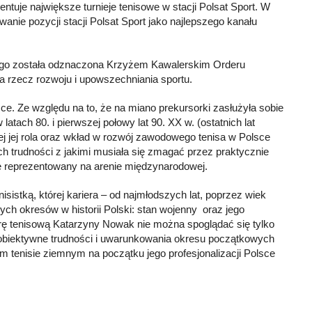
tuje największe turnieje tenisowe w stacji Polsat Sport. W
nie pozycji stacji Polsat Sport jako najlepszego kanału
wego została odznaczona Krzyżem Kawalerskim Orderu
na rzecz rozwoju i upowszechniania sportu.
e. Ze względu na to, że na miano prekursorki zasłużyła sobie
tach 80. i pierwszej połowy lat 90. XX w. (ostatnich lat
jej rola oraz wkład w rozwój zawodowego tenisa w Polsce
 trudności z jakimi musiała się zmagać przez praktycznie
dnie reprezentowany na arenie międzynarodowej.
sistką, której kariera – od najmłodszych lat, poprzez wiek
ych okresów w historii Polski: stan wojenny oraz jego
erę tenisową Katarzyny Nowak nie można spoglądać się tylko
e obiektywne trudności i uwarunkowania okresu początkowych
skim tenisie ziemnym na początku jego profesjonalizacji Polsce