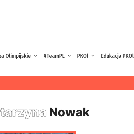
ka Olimpijskie
#TeamPL
PKOl
Edukacja PKOl
tarzyna
Nowak