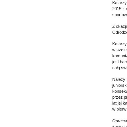
Katarzy
2015 r.
sportow
Z okazj
Odrodze
Katarzy
w szcze
komuniz
jest ba
całą sw
Należy 
juniors
konsekw
przez p
lat jej 
w pierw
Opracow
kustosz