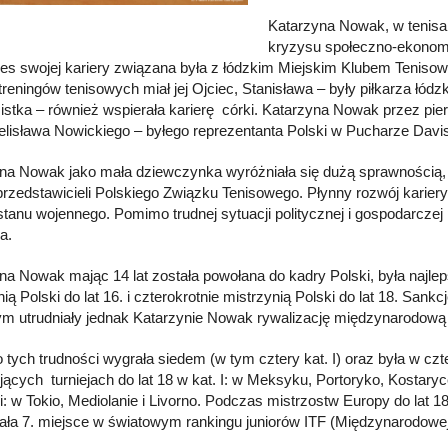
Katarzyna Nowak, w tenisa 
kryzysu społeczno-ekonomi
res swojej kariery związana była z łódzkim Miejskim Klubem Tenis
reningów tenisowych miał jej Ojciec, Stanisława – były piłkarza łódz
stka – również wspierała karierę córki. Katarzyna Nowak przez pi
elisława Nowickiego – byłego reprezentanta Polski w Pucharze Davi
na Nowak jako mała dziewczynka wyróżniała się dużą sprawnością, 
rzedstawicieli Polskiego Związku Tenisowego. Płynny rozwój kariery
 stanu wojennego. Pomimo trudnej sytuacji politycznej i gospodarcze
a.
na Nowak mając 14 lat została powołana do kadry Polski, była najlep
ią Polski do lat 16. i czterokrotnie mistrzynią Polski do lat 18. San
m utrudniały jednak Katarzynie Nowak rywalizację międzynarodową
tych trudności wygrała siedem (w tym cztery kat. I) oraz była w czte
jących turniejach do lat 18 w kat. I: w Meksyku, Portoryko, Kostaryce
ii: w Tokio, Mediolanie i Livorno. Podczas mistrzostw Europy do lat 
ła 7. miejsce w światowym rankingu juniorów ITF (Międzynarodowej 