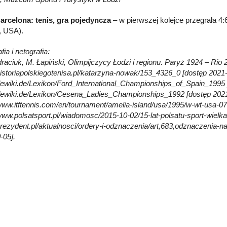
arcelona: tenis, gra pojedyncza
– w pierwszej kolejce przegrała 4:6 
i, USA).
fia i netografia:
raciuk, M. Łapiński, Olimpijczycy Łodzi i regionu. Paryż 1924 – Rio 
/historiapolskiegotenisa.pl/katarzyna-nowak/153_4326_0 [dostęp 2021-
/dewiki.de/Lexikon/Ford_International_Championships_of_Spain_1995 
/dewiki.de/Lexikon/Cesena_Ladies_Championships_1992 [dostęp 2021
/www.itftennis.com/en/tournament/amelia-island/usa/1995/w-wt-usa-07
/www.polsatsport.pl/wiadomosc/2015-10-02/15-lat-polsatu-sport-wielk
/prezydent.pl/aktualnosci/ordery-i-odznaczenia/art,683,odznaczenia-n
-05].