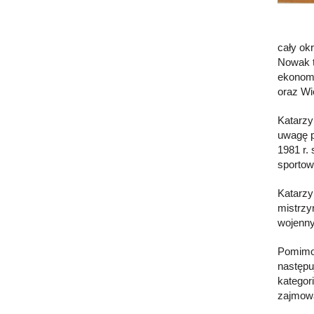
cały ok
Nowak t
ekonomi
oraz Wi
Katarzy
uwagę p
1981 r.
sportow
Katarzy
mistrzyn
wojenny
Pomimo 
następu
kategor
zajmowa