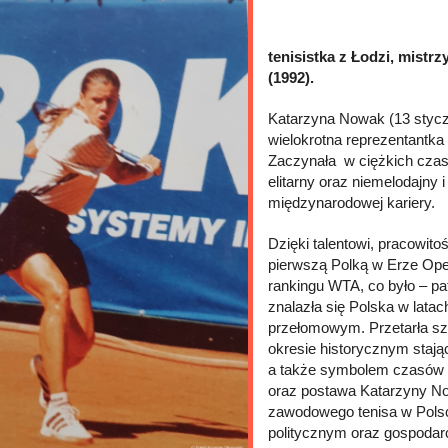
tenisistka z Łodzi, mistrz
(1992).
Katarzyna Nowak (13 styczni
wielokrotna reprezentantka
Zaczynała w ciężkich czasa
elitarny oraz niemelodajny
międzynarodowej kariery.
Dzięki talentowi, pracowit
pierwszą Polką w Erze Ope
rankingu WTA, co było – pa
znalazła się Polska w latac
przełomowym. Przetarła szl
okresie historycznym stają
a także symbolem czasów p
oraz postawa Katarzyny No
zawodowego tenisa w Polsc
politycznym oraz gospoda