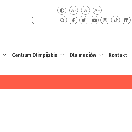
A-
A
A+
Zmień kontrast
Mniejsza czcionka
Domyślna czcionka
Większa czcion
Szukaj
Centrum Olimpijskie
Dla mediów
Kontakt