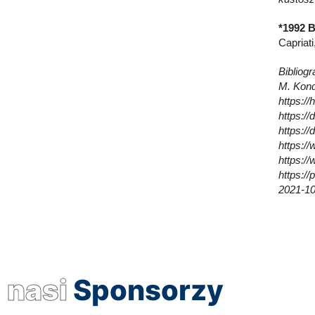
*1992 B
Capriat
Bibliogra
M. Kond
https:/
https:/
https:/
https:/
https:/
https:/
2021-10
nasi
Sponsorzy