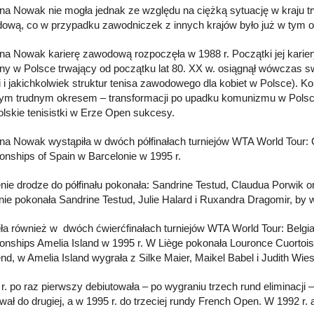
na Nowak nie mogła jednak ze względu na ciężką sytuację w kraju trwa
ową, co w przypadku zawodniczek z innych krajów było już w tym o
na Nowak karierę zawodową rozpoczęła w 1988 r. Początki jej karie
ny w Polsce trwający od początku lat 80. XX w. osiągnął wówczas sw
i i jakichkolwiek struktur tenisa zawodowego dla kobiet w Polsce). K
nym trudnym okresem – transformacji po upadku komunizmu w Pols
olskie tenisistki w Erze Open sukcesy.
na Nowak wystąpiła w dwóch półfinałach turniejów WTA World Tour: 
nships of Spain w Barcelonie w 1995 r.
ie drodze do półfinału pokonała: Sandrine Testud, Claudua Porwik or
ie pokonała Sandrine Testud, Julie Halard i Ruxandra Dragomir, by w p
ła również w dwóch ćwierćfinałach turniejów WTA World Tour: Belgi
nships Amelia Island w 1995 r. W Liège pokonała Louronce Cuortois, 
d, w Amelia Island wygrała z Silke Maier, Maikel Babel i Judith Wies
r. po raz pierwszy debiutowała – po wygraniu trzech rund eliminacj
ał do drugiej, a w 1995 r. do trzeciej rundy French Open. W 1992 r