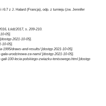
i 6:7 z J. Halard (Francja), odp. z turnieju (zw. Jennifer
2016, Łódź2017, s. 209-210.
10-05].
[dostęp 2021-10-05].
-10-05].
a-1995/draws-and-results/ [dostęp 2021-10-05].
a-gala-urodzinowa-za-nami/ [dostęp 2021-10-05].
a-gali-100-lecia-polskiego-zwiazku-tenisowego.html [dostęp