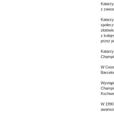
Katarzy
z zawod
Katarzy
społecz
złotówk
z kolej
przez p
Katarzy
Champio
W Cesen
Barcelon
Wystąpi
Champio
Kschwen
W 1990 
awansow