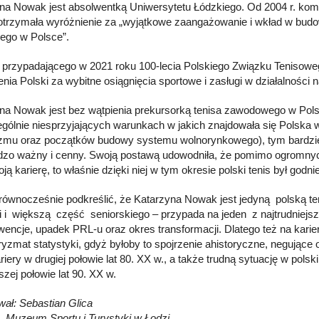
na Nowak jest absolwentką Uniwersytetu Łódzkiego. Od 2004 r. komen
 otrzymała wyróżnienie za „wyjątkowe zaangażowanie i wkład w budowa
ego w Polsce”.
i przypadającego w 2021 roku 100-lecia Polskiego Związku Teniso
nia Polski za wybitne osiągnięcia sportowe i zasługi w działalności 
na Nowak jest bez wątpienia prekursorką tenisa zawodowego w Polsc
gólnie niesprzyjających warunkach w jakich znajdowała się Polska w la
mu oraz początków budowy systemu wolnorynkowego), tym bardziej 
rdzo ważny i cenny. Swoją postawą udowodniła, że pomimo ogromnych
oją karierę, to właśnie dzięki niej w tym okresie polski tenis był go
równocześnie podkreślić, że Katarzyna Nowak jest jedyną polską teni
ki i większą część seniorskiego – przypada na jeden z najtrudniejsz
encje, upadek PRL-u oraz okres transformacji. Dlatego też na kari
ryzmat statystyki, gdyż byłoby to spojrzenie ahistoryczne, negując
kariery w drugiej połowie lat 80. XX w., a także trudną sytuację w pol
szej połowie lat 90. XX w.
ał: Sebastian Glica
, Muzeum Sportu i Turystyki w Łodzi