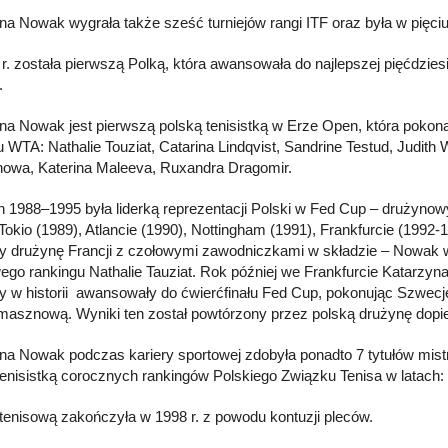
na Nowak wygrała także sześć turniejów rangi ITF oraz była w pięciu 
r. została pierwszą Polką, która awansowała do najlepszej pięćdzies
.
na Nowak jest pierwszą polską tenisistką w Erze Open, która pokonał
u WTA: Nathalie Touziat, Catarina Lindqvist, Sandrine Testud, Judit
wa, Katerina Maleeva, Ruxandra Dragomir.
h 1988–1995 była liderką reprezentacji Polski w Fed Cup – drużynow
 Tokio (1989), Atlancie (1990), Nottingham (1991), Frankfurcie (1992
y drużynę Francji z czołowymi zawodniczkami w składzie – Nowak 
ego rankingu Nathalie Tauziat. Rok później we Frankfurcie Katarzy
y w historii awansowały do ćwierćfinału Fed Cup, pokonując Szwecję 
asznową. Wyniki ten został powtórzony przez polską drużynę dopie
na Nowak podczas kariery sportowej zdobyła ponadto 7 tytułów mistrzy
tenisistką corocznych rankingów Polskiego Związku Tenisa w latach
 tenisową zakończyła w 1998 r. z powodu kontuzji pleców.