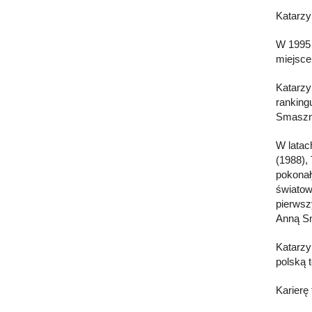
Katarzy
W 1995 
miejsce
Katarzy
ranking
Smaszno
W latac
(1988),
pokonał
światow
pierwsz
Anną Sm
Katarzy
polską 
Karierę