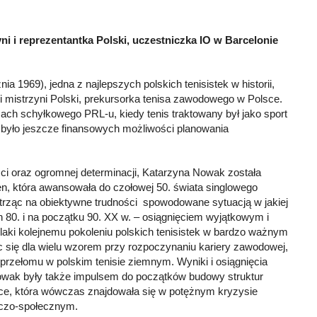
yni i reprezentantka Polski, uczestniczka IO w Barcelonie
a 1969), jedna z najlepszych polskich tenisistek w historii,
 i mistrzyni Polski, prekursorka tenisa zawodowego w Polsce.
ch schyłkowego PRL-u, kiedy tenis traktowany był jako sport
 i było jeszcze finansowych możliwości planowania
ości oraz ogromnej determinacji, Katarzyna Nowak została
n, która awansowała do czołowej 50. świata singlowego
trząc na obiektywne trudności spowodowane sytuacją w jakiej
h 80. i na początku 90. XX w. – osiągnięciem wyjątkowym i
aki kolejnemu pokoleniu polskich tenisistek w bardzo ważnym
c się dla wielu wzorem przy rozpoczynaniu kariery zawodowej,
rzełomu w polskim tenisie ziemnym. Wyniki i osiągnięcia
wak były także impulsem do początków budowy struktur
e, która wówczas znajdowała się w potężnym kryzysie
rczo-społecznym.