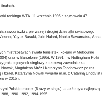
finałach.
iątki rankingu WTA. 11 września 1995 r. zajmowała 47.
a zawodniczki z pierwszej i drugiej dziesiątki światowego
h Wiesner, Yayuk Basuki, Julie Halard, Naoko Sawamatsu, Anna
ych mistrzostwach świata tenisistek, kolejno w Melbourne
-1994) oraz w Barcelonie (1995). W 1991 r. w Nottingham Polki
wygrała pojedynek singlowy z czołową zawodniczką
na Nowak, Magdalena Mróz i Katarzyna Teodorowicz po raz
i Izrael. Katarzyna Nowak wygrała m.in. z Catariną Lindqvist i
ro w 2015 r.
ni Polski seniorek (6 razy w singlu), a także była najlepszą
: 1988, 1990–1992, 1994-1995.