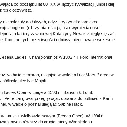
jącą od początku lat 80. XX w. łączyć rywalizacji juniorskiej
kresie oczywiste.
ry nie należały do łatwych, gdyż kryzys ekonomiczno-
oje apogeum (olbrzymia inflacja, brak wymienialności
olejne lata kariery zawodowej Katarzyny Nowak zbiegły się zaś
ce. Pomimo tych przeciwności
odniosła nienotowane wcześniej
Cesena Ladies Championships w 1992 r. i Ford International
az Nathalie Herrman, ulegając w walce o finał Mary Pierce, w
ółfinale ulec Ivie Majoli.
an Ladies Open w Liège w 1993 r. i Bausch & Lomb
i Petrę Langrovą, przegrywając o awans do półfinału z Karin
ner, w walce o półfinał ulegając Sabine Hack.
i – w turnieju wielkoszlemowym (French Open). W 1994 r.
. awansowała również do drugiej rundy Wimbledonu.