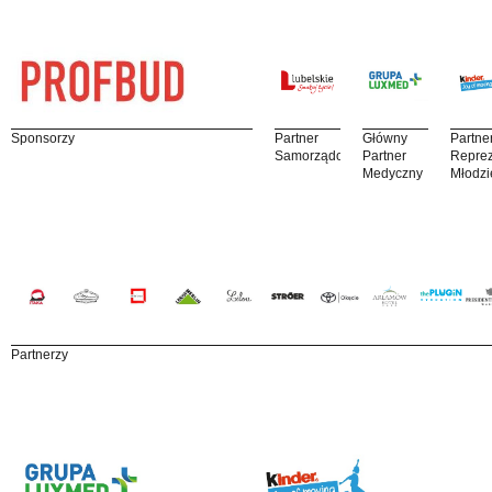
Sponsorzy
Partner
Główny
Partne
Samorządowy
Partner
Reprez
Medyczny
Młodzi
Partnerzy