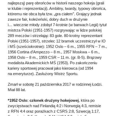
najlepszą) parę obrońców w historii naszego hokeja (grali
w klubie i reprezentacji). Ambitny, twardy, typowy obrońca,
któremu nie obca była tzw. „gra ciałem”. Grający jednak
zawsze fair, koleżeński, dobry duch w drużynie
i… wiecznie młody zdobył 7-krotnie (w barwach Legii) tytuł
mistrza Polski (1951-1957) rozgrywając w lidze polskiej
289 meczów i strzelając 83 gole. 80-krotny reprezentant
Polski (1951-1957), strzelec 12 bramek uczestniczył w IO
i MŚ (sześciokrotnie): 1952 Oslo – 6 m., 1955 RFN – 7 m.,
1956 Cortina d’Ampezzo – 8 m., 1957 Moskwa – 6 m.,
1958 Oslo – 8 m., 1959 CSR – 11 m. (gr. B-5). Brązowy
medalista Akademickich MŚ (1953). Po zakończeniu
kariery sportowej pracował jako kierowca (od 1994
na emeryturze). Zasłużony Mistrz Sportu.
Zmarł w sobotę 21 października 2017 w rodzinnej Łodzi.
Miał 88 lat.
*1952 Oslo: członek drużyny hokejowej
, która po
zwycięstwach nad Finlandią 4:2 i Norwegią 4:3, remisie
z RFN 4:4 oraz porażkach z CSRS 2:8, Szwecją 1:17,