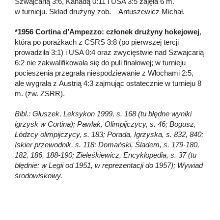
Szwajcarią 3:6, Kanadą 0:11 i USA 3:5 zajęła 6 m.
w turnieju. Skład drużyny zob. – Antuszewicz Michał.
*1956 Cortina d’Ampezzo: członek drużyny hokejowej
,
która po porażkach z CSRS 3:8 (po pierwszej tercji
prowadziła 3:1) i USA 0:4 oraz zwycięstwie nad Szwajcarią
6:2 nie zakwalifikowała się do puli finałowej; w turnieju
pocieszenia przegrała niespodziewanie z Włochami 2:5,
ale wygrała z Austrią 4:3 zajmując ostatecznie w turnieju 8
m. (zw. ZSRR).
Bibl.: Głuszek, Leksykon 1999, s. 168 (tu błędne wyniki
igrzysk w Cortina); Pawlak, Olimpijczycy, s. 46; Bogusz,
Łódzcy olimpijczycy, s. 183; Porada, Igrzyska, s. 832, 840;
Iskier przewodnik, s. 118; Domański, Śladem, s. 179-180,
182, 186, 188-190; Zieleśkiewicz, Encyklopedia, s. 37 (tu
błędnie: w Legii od 1951, w reprezentacji do 1957); Wywiad
środowiskowy.