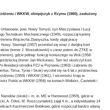
jeżdżeniu i WKKW, olimpijczyk z Rzymu (1960), zasłużony
 Urbanowie, pow. Nowy Tomyśl, syn Mieczysława i Łucji
go Technikum Mechanicznego (1949), rozpoczął karierę
trenera Wojciecha Zbanyszka, kiedy objął pracę
 Nowy. Stamtąd (1957) przeniósł się wraz z dwójką koni
eraków (trener J. Mossakowski) o zaraz potem do ZTKE w
renerem), gdzie pełniąc funkcję koniuszego na Woli (1958-
 jeździecką (trener Jan Mickunas). Tam też ukończył kurs
Po likwidacji ośrodka PZJ w Poznaniu (1963) i zabraniu do
us, Timur, Tyras i Skok) wycofał się na 6 lat z jeździectwa.
jeżdżeniu (1959) i WKKW (1961), I wicemistrz kraju w
mistrz Polski w WKKW (1958) na koniach Wolbórz, Castelotti i
 Narodów (skoki) i m. in. ME w Harewood (1959), gdzie w
i, A. Orłoś, M. Roszczynialski) zajął 4 m., a indywidualnie 14
ielicach Kazimierzowi Bobikowi, gdzie rozpoczął bardzo udaną