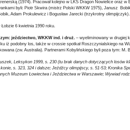
 trenerską (1974). Pracował kolejno w LKS Dragon Nowielice oraz w B
nkami byli: Piotr Skwira (mistrz Polski WKKW 1975), Janusz Bobik
obik, Adam Prokulewicz i Bogusław Jarecki (trzykrotny olimpijczyk).
 Łobzie 6 kwietnia 1990 roku.
zym: jeździectwo, WKKW ind. i druż.
– wyeliminowany w drugiej ko
ku iż podobny los, także w crossie spotkał Roszczynialskiego na W
kowana (zw. Australia). Partnerami Kobylińskiego byli poza tym: M. Bab
Głuszek, Leksykon 1999, s. 230 (tu brak danych dotyczących losów kla
 konie, s. 323, 324 i dalsze; Jeźdźcy olimpijscy, s. 51-53; Kronika Sp
nych Muzeum Łowiectwa i Jeździectwa w Warszawie; Wywiad rodzi