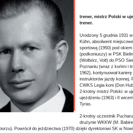
trener, mistrz Polski w u
trener.
Urodzony 5 grudnia 1931 w
Kühn, absolwent miejscowe
sportową (1950) pod okiem 
(podkoniuszy) w PSK Bielin
(Wolbórz, Volt) do PSO Si
Poznaniu (wraz z końmi i t
1962), kontynuował karierę
instruktorów jazdy konnej. 
CWKS Legia koni (Don Hubert
2-krotny mistrz Polski: w u
ujeżdżeniu (1963) i II wice
Tyras.
2-krotny uczestnik Pucharu
drużynie WKKW (M. Babireck
borzu). Powrócił do jeździectwa (1970) dzięki dyrektorowi SK w Now