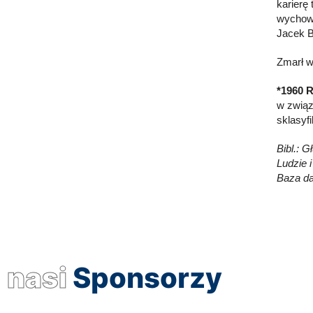
karierę
wychowa
Jacek B
Zmarł w
*1960 R
w związ
sklasyfi
Bibl.: 
Ludzie i
Baza da
nasi
Sponsorzy