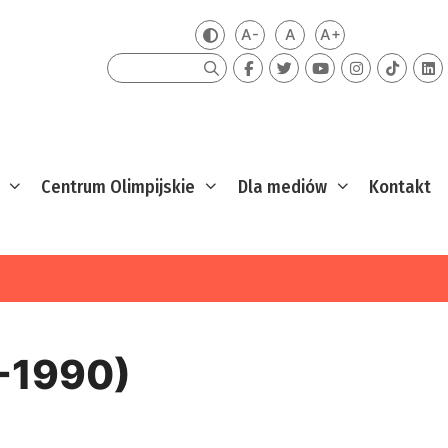
A-
A
A+
Zmień kontrast
Mniejsza czcionka
Domyślna czcionka
Większa czcion
Szukaj
Centrum Olimpijskie
Dla mediów
Kontakt
1-1990)