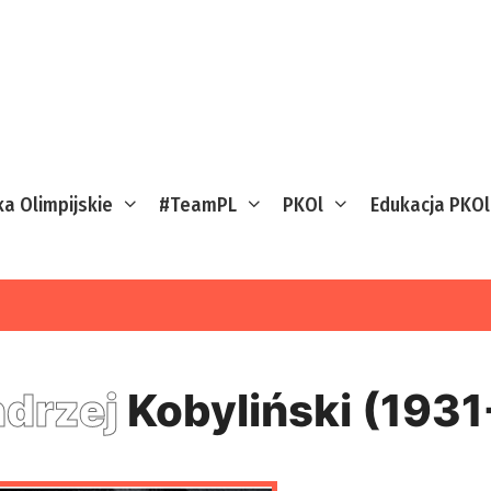
ka Olimpijskie
#TeamPL
PKOl
Edukacja PKOl
drzej
Kobyliński (193