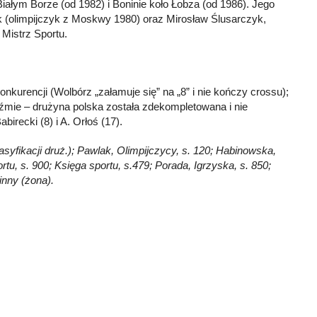
iałym Borze (od 1982) i Boninie koło Łobza (od 1986). Jego
 (olimpijczyk z Moskwy 1980) oraz Mirosław Ślusarczyk,
 Mistrz Sportu.
nkurencji (Wolbórz „załamuje się” na „8” i nie kończy crossu);
iźmie – drużyna polska została zdekompletowana i nie
irecki (8) i A. Orłoś (17).
syfikacji druż.); Pawlak, Olimpijczycy, s. 120; Habinowska,
ortu, s. 900; Księga sportu, s.479; Porada, Igrzyska, s. 850;
nny (żona).