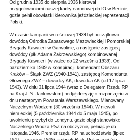
Od grudnia 1935 do sierpnia 1936 kierował
przygotowaniami naszej kadry narodowej do IO w Berlinie,
gdzie pełnił obowiązki kierownika jeździeckiej reprezentacji
Polski.
W czasie kampanii wrześniowej 1939 był początkowo
dowódcą Ośrodka Zapasowego Mazowieckiej i Pomorskiej
Brygady Kawalerii w Garwolinie, a następnie zastępcą
dowódcy (płk Adama Zakrzewskiego) kombinowanej
Brygady Kawalerii (w walce do 22 września 1939). Od
października 1939 w konspiracji: komendant Obszaru
Kraków – Śląsk ZWZ (1940-1941), zastępcą Komendanta
Głównego ZWZ – dowódcy AK, dowódca AK (od 17 lipca
1943). W dniu 31 lipca 1944 (wraz z Delegatem Rządu RP
na Kraj J. S. Jankowskim) podjął decyzję o rozpoczęciu w
dniu następnym Powstania Warszawskiego. Mianowany
Naczelnym Wodzem (30 września 1944). W niewoli
niemieckiej (5 października 1944 do 5 maja 1945), po
uwolnieniu przybył do Londynu, gdzie objął stanowisko
Naczelnego Wodza PSZ na obczyźnie, pełniąc je do
listopada 1946. Premier rządu RP na uchodźstwie (lipiec
1947 – kwiecień 1949), członek Rady Politycznej (do