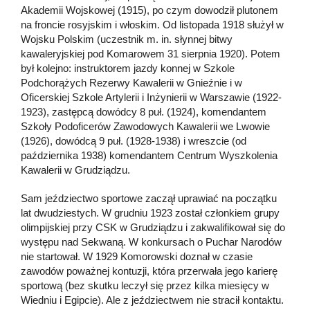
Akademii Wojskowej (1915), po czym dowodził plutonem
na froncie rosyjskim i włoskim. Od listopada 1918 służył w
Wojsku Polskim (uczestnik m. in. słynnej bitwy
kawaleryjskiej pod Komarowem 31 sierpnia 1920). Potem
był kolejno: instruktorem jazdy konnej w Szkole
Podchorążych Rezerwy Kawalerii w Gnieźnie i w
Oficerskiej Szkole Artylerii i Inżynierii w Warszawie (1922-
1923), zastępcą dowódcy 8 puł. (1924), komendantem
Szkoły Podoficerów Zawodowych Kawalerii we Lwowie
(1926), dowódcą 9 puł. (1928-1938) i wreszcie (od
października 1938) komendantem Centrum Wyszkolenia
Kawalerii w Grudziądzu.
Sam jeździectwo sportowe zaczął uprawiać na początku
lat dwudziestych. W grudniu 1923 został członkiem grupy
olimpijskiej przy CSK w Grudziądzu i zakwalifikował się do
występu nad Sekwaną. W konkursach o Puchar Narodów
nie startował. W 1929 Komorowski doznał w czasie
zawodów poważnej kontuzji, która przerwała jego karierę
sportową (bez skutku leczył się przez kilka miesięcy w
Wiedniu i Egipcie). Ale z jeździectwem nie stracił kontaktu.