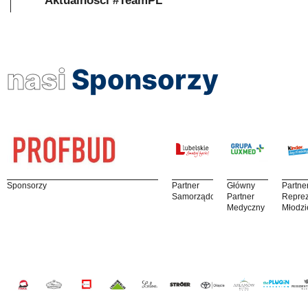
Aktualności #TeamPL
nasi
Sponsorzy
Sponsorzy
Partner
Główny
Partne
Samorządowy
Partner
Reprez
Medyczny
Młodzi