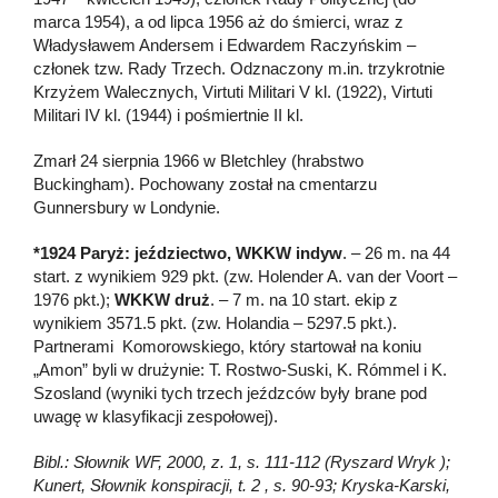
marca 1954), a od lipca 1956 aż do śmierci, wraz z
Władysławem Andersem i Edwardem Raczyńskim –
członek tzw. Rady Trzech. Odznaczony m.in. trzykrotnie
Krzyżem Walecznych, Virtuti Militari V kl. (1922), Virtuti
Militari IV kl. (1944) i pośmiertnie II kl.
Zmarł 24 sierpnia 1966 w Bletchley (hrabstwo
Buckingham). Pochowany został na cmentarzu
Gunnersbury w Londynie.
*1924 Paryż: jeździectwo, WKKW indyw
. – 26 m. na 44
start. z wynikiem 929 pkt. (zw. Holender A. van der Voort –
1976 pkt.);
WKKW druż
. – 7 m. na 10 start. ekip z
wynikiem 3571.5 pkt. (zw. Holandia – 5297.5 pkt.).
Partnerami Komorowskiego, który startował na koniu
„Amon” byli w drużynie: T. Rostwo-Suski, K. Rómmel i K.
Szosland (wyniki tych trzech jeźdzców były brane pod
uwagę w klasyfikacji zespołowej).
Bibl.: Słownik WF, 2000, z. 1, s. 111-112 (Ryszard Wryk );
Kunert, Słownik konspiracji, t. 2 , s. 90-93; Kryska-Karski,