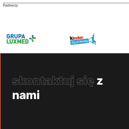
Partnerzy
skontaktuj się
z
nami