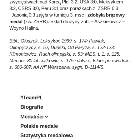
zwycięstwach nad Koreą Płd. 3:2, USA 3:0, Meksykiem
3:2, CSRS 3:0, Peru 3:1 oraz porażkach z ZSRR 0:3
i Japonią 0:3 zajęła w turnieju 3. msc i
zdobyła brązowy
medal
(zw. ZSRR). Skład drużyny zob. – Aszkiełowicz –
Woyno Halina.
Bibl.: Głuszek, Leksykon 1999, s. 174; Pawlak,
Olimpijczycy, s. 52; Duński, Od Paryża, s. 122-123;
Klimontowicz, Ruch olimpijski, s. 53; MES, t. 1, s. 125;
Mecner, 80 lat siatkówki, s. 175 i dalsze; Iskier przewodnik,
s. 606-607; AAWF Warszawa, sygn. D-1114/S.
#TeamPL
Biografie
Medaliści
Polskie medale
Statystyka medalowa