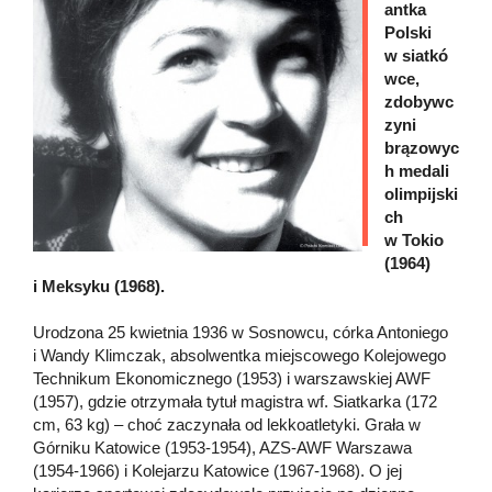
antka
Polski
w siatkó
wce,
zdobywc
zyni
brązowyc
h medali
olimpijski
ch
w Tokio
(1964)
i Meksyku (1968).
Urodzona 25 kwietnia 1936 w Sosnowcu, córka Antoniego
i Wandy Klimczak, absolwentka miejscowego Kolejowego
Technikum Ekonomicznego (1953) i warszawskiej AWF
(1957), gdzie otrzymała tytuł magistra wf. Siatkarka (172
cm, 63 kg) – choć zaczynała od lekkoatletyki. Grała w
Górniku Katowice (1953-1954), AZS-AWF Warszawa
(1954-1966) i Kolejarzu Katowice (1967-1968). O jej