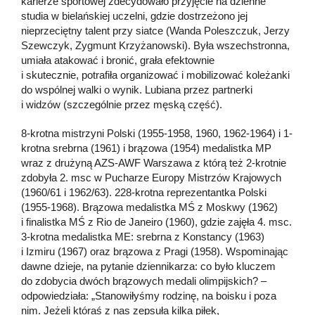
karierze sportowej zdecydowało przyjęcie na dzienne
studia w bielańskiej uczelni, gdzie dostrzeżono jej
nieprzeciętny talent przy siatce (Wanda Poleszczuk, Jerzy
Szewczyk, Zygmunt Krzyżanowski). Była wszechstronna,
umiała atakować i bronić, grała efektownie
i skutecznie, potrafiła organizować i mobilizować koleżanki
do wspólnej walki o wynik. Lubiana przez partnerki
i widzów (szczególnie przez męską część).
8-krotna mistrzyni Polski (1955-1958, 1960, 1962-1964) i 1-
krotna srebrna (1961) i brązowa (1954) medalistka MP
wraz z drużyną AZS-AWF Warszawa z którą też 2-krotnie
zdobyła 2. msc w Pucharze Europy Mistrzów Krajowych
(1960/61 i 1962/63). 228-krotna reprezentantka Polski
(1955-1968). Brązowa medalistka MŚ z Moskwy (1962)
i finalistka MŚ z Rio de Janeiro (1960), gdzie zajęła 4. msc.
3-krotna medalistka ME: srebrna z Konstancy (1963)
i Izmiru (1967) oraz brązowa z Pragi (1958). Wspominając
dawne dzieje, na pytanie dziennikarza: co było kluczem
do zdobycia dwóch brązowych medali olimpijskich? –
odpowiedziała: „Stanowiłyśmy rodzinę, na boisku i poza
nim. Jeżeli któraś z nas zepsuła kilka piłek,