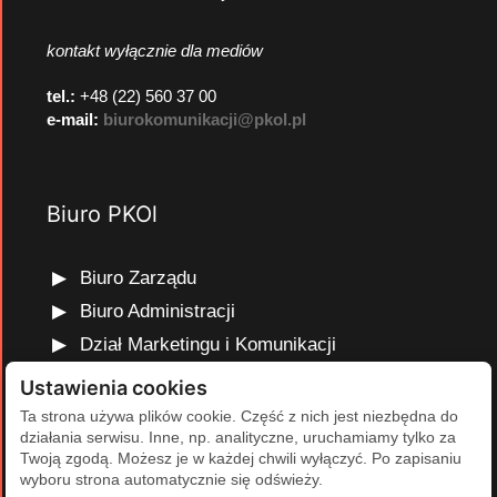
kontakt wyłącznie dla mediów
tel.:
+48 (22) 560 37 00
e-mail:
biurokomunikacji@pkol.pl
Biuro PKOl
Biuro Zarządu
Biuro Administracji
Dział Marketingu i Komunikacji
Dział Edukacji Olimpijskiej
Ustawienia cookies
Dział Finansów i Kadr
Ta strona używa plików cookie. Część z nich jest niezbędna do
działania serwisu. Inne, np. analityczne, uruchamiamy tylko za
Dział Projektów Olimpijskich
Twoją zgodą. Możesz je w każdej chwili wyłączyć. Po zapisaniu
Dział Programów Rozwojowych
wyboru strona automatycznie się odświeży.