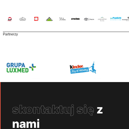
Partnerzy
skontaktuj się
z
nami