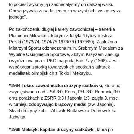
to pocieszałyśmy ją i zachęcałyśmy do dalszej walki.
Obowiązywała zasada: jeden za wszystkich, wszyscy za
jednego”.
Po zakończeniu długiej kariery zawodniczej – trenerka
Płomienia Milowice z którym zdobyła 4 tytuły mistrza
Polski (1973/74, 1974/75 1978/79 i 1979/80). Zasłużona
Mistrzyni Sportu odznaczona m.in. Srebrnym Medalem za
Wybitne Osiągnięcia Sportowe, Złotym Krzyżem Zasługi
i wyróżniona przez PKOl nagrodą Fair Play (1968). Jest
współorganizatorką towarzyskich spotkań siatkarek –
medalistek olimpijskich z Tokio i Meksyku.
*1964 Tokio: zawodniczka drużyny siatkówki
, która po
zwycięstwach nad USA 3:0, Koreą Płd. 3:0, Rumunią 3:0
oraz porażkach z ZSRR 0:3 i Japonią 1:3, zajęła 3. msc
w turnieju
zdobywając brązowy medal
(zw. Japonia).
Skład drużyny zob. – Abisiak-Rutkowska-Dobrowolska
Jadwiga.
*1968 Meksyk: kapitan drużyny siatkówki
, która po