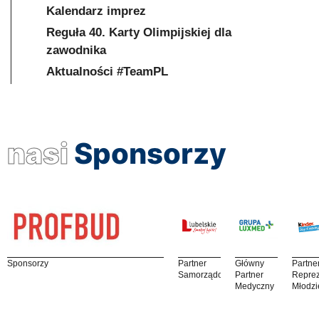
Kalendarz imprez
Reguła 40. Karty Olimpijskiej dla
zawodnika
Aktualności #TeamPL
nasi
Sponsorzy
Sponsorzy
Partner
Główny
Partne
Samorządowy
Partner
Reprez
Medyczny
Młodzi