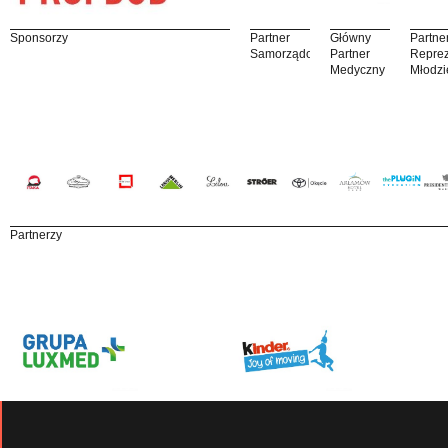
Sponsorzy
Partner
Główny
Partne
Samorządowy
Partner
Reprez
Medyczny
Młodzi
Partnerzy