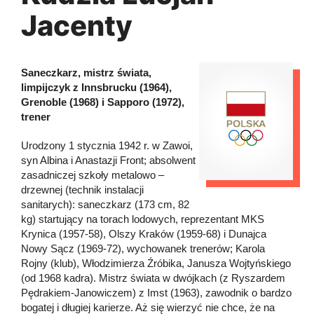
Jacenty
Saneczkarz, mistrz świata,
limpijczyk z Innsbrucku (1964),
Grenoble (1968) i Sapporo (1972),
trener
Urodzony 1 stycznia 1942 r. w Zawoi,
syn Albina i Anastazji Front; absolwent
zasadniczej szkoły metalowo –
drzewnej (technik instalacji
sanitarych): saneczkarz (173 cm, 82
kg) startujący na torach lodowych, reprezentant MKS
Krynica (1957-58), Olszy Kraków (1959-68) i Dunajca
Nowy Sącz (1969-72), wychowanek trenerów; Karola
Rojny (klub), Włodzimierza Źróbika, Janusza Wojtyńskiego
(od 1968 kadra). Mistrz świata w dwójkach (z Ryszardem
Pędrakiem-Janowiczem) z Imst (1963), zawodnik o bardzo
bogatej i długiej karierze. Aż się wierzyć nie chce, że na