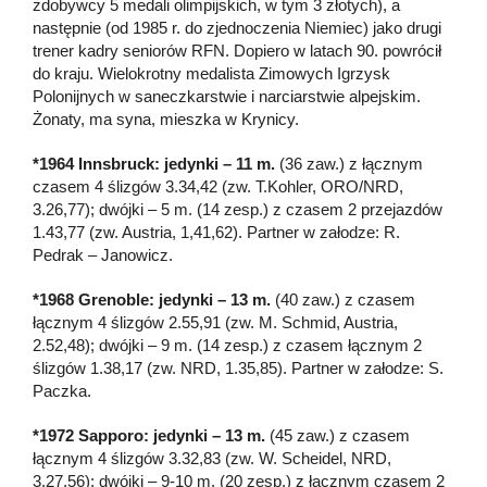
zdobywcy 5 medali olimpijskich, w tym 3 złotych), a
następnie (od 1985 r. do zjednoczenia Niemiec) jako drugi
trener kadry seniorów RFN. Dopiero w latach 90. powrócił
do kraju. Wielokrotny medalista Zimowych Igrzysk
Polonijnych w saneczkarstwie i narciarstwie alpejskim.
Żonaty, ma syna, mieszka w Krynicy.
*1964 Innsbruck: jedynki – 11 m.
(36 zaw.) z łącznym
czasem 4 ślizgów 3.34,42 (zw. T.Kohler, ORO/NRD,
3.26,77); dwójki – 5 m. (14 zesp.) z czasem 2 przejazdów
1.43,77 (zw. Austria, 1,41,62). Partner w załodze: R.
Pedrak – Janowicz.
*1968 Grenoble: jedynki – 13 m.
(40 zaw.) z czasem
łącznym 4 ślizgów 2.55,91 (zw. M. Schmid, Austria,
2.52,48); dwójki – 9 m. (14 zesp.) z czasem łącznym 2
ślizgów 1.38,17 (zw. NRD, 1.35,85). Partner w załodze: S.
Paczka.
*1972 Sapporo: jedynki – 13 m.
(45 zaw.) z czasem
łącznym 4 ślizgów 3.32,83 (zw. W. Scheidel, NRD,
3.27,56); dwójki – 9-10 m. (20 zesp.) z łącznym czasem 2