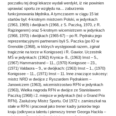
poczatku tej drogi lekarze wydali werdykt, iż nie powinien
uprawiać sportu ze względu na… zaburzenia
funkcjonowania błędnika. A tymczasem w ciągu 15 lat
startów był: 4-krotnym mistrzem Polski, w jedynkach
(1963, 1969) i dwójkach (1968, z S. Paczką, 1970, z R.
Rajzingerem) oraz 5-krotnym wicemistrzem w jedynkach
(1968, 1970) i dwójkach (1965-67) – po R. Pędraku jego
reprezentacyjnymi partnerami byli S. Paczka (po IO w
Grenoble (1968), w których występowali razem, zginał
tragicznie na torze w Konigssee) i R. Gawior. Uczestnik
MŚ w jedynkach: (1962) Krynica- 8., (1963) Imst – 5.,
(1967) Hammarstrand – 11., (1970) Konigssee – 23.,
(1971) Valdaora – 9., w dwójkach: (1963) Imst – 1., (1970)
Konigssee – 11., (1971) Imst – 11. Inne znaczące sukcesy:
mistrz NRD w dwójce z Ryszardem Pędrakiem –
Janowiczem (1963), wicemistrzostwo RFN w jedynkach
(1963), Wielka nagroda RFN w dwójce ze Stanisławem
Paczką (1968) i 2. miejsce w jedynkach (też o Grand Prix
RFN). Zasłużony Mistrz Sportu. Od 1972 r. zamieszkał na
stałe w RFN i pracował jako trener kadry juniorów tego
kraju (odkrywca talentu i pierwszy trener Georga Hackla –