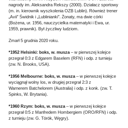
nagrody im. Aleksandra Rekszy (2000). Działacz sportowy
(m. in. kierownik wyszkolenia OZB Lublin). Również trener
„Avii” Świdnik i „Lublinianki”. Żonaty, ma dwie córki
(Bożena, ur. 1956, nauczycielka matematyki i Ewa, ur.
1959, prawnik). Był życzliwy ludziom.
Zmarł 5 grudnia 2020 roku.
*1952 Helsinki: boks, w. musza
– w pierwszej kolejce
przegrał 0:3 z Edgarem Baselem (RFN) i odp. z turnieju
(zw. N. Brooks, USA).
*1956 Melbourne: boks, w. musza
– w pierwszej kolejce
wyciągnął wolny los, w drugiej przegrał 2:3 z
Warnerem Batchelorem (Australia) i odp. z konk. (zw. T.
Spinks, W. Brytania).
*1960 Rzym: boks, w. musza
– w pierwszej kolejce
przegrał 0:5 z Manfredem Hombergiem (ORO/RFN) i odp.
z turnieju (zw. G. Török, Węgry).