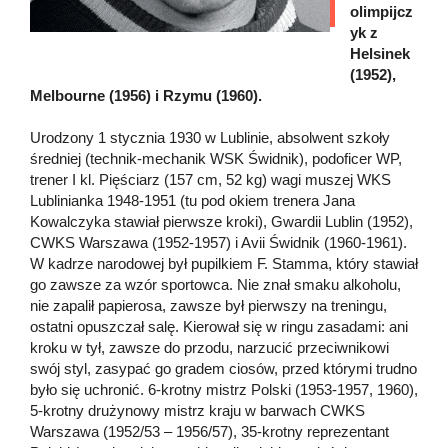
olimpijcz
yk z
Helsinek
(1952),
Melbourne (1956) i Rzymu (1960).
Urodzony 1 stycznia 1930 w Lublinie, absolwent szkoły
średniej (technik-mechanik WSK Świdnik), podoficer WP,
trener I kl. Pięściarz (157 cm, 52 kg) wagi muszej WKS
Lublinianka 1948-1951 (tu pod okiem trenera Jana
Kowalczyka stawiał pierwsze kroki), Gwardii Lublin (1952),
CWKS Warszawa (1952-1957) i Avii Świdnik (1960-1961).
W kadrze narodowej był pupilkiem F. Stamma, który stawiał
go zawsze za wzór sportowca. Nie znał smaku alkoholu,
nie zapalił papierosa, zawsze był pierwszy na treningu,
ostatni opuszczał salę. Kierował się w ringu zasadami: ani
kroku w tył, zawsze do przodu, narzucić przeciwnikowi
swój styl, zasypać go gradem ciosów, przed którymi trudno
było się uchronić. 6-krotny mistrz Polski (1953-1957, 1960),
5-krotny drużynowy mistrz kraju w barwach CWKS
Warszawa (1952/53 – 1956/57), 35-krotny reprezentant