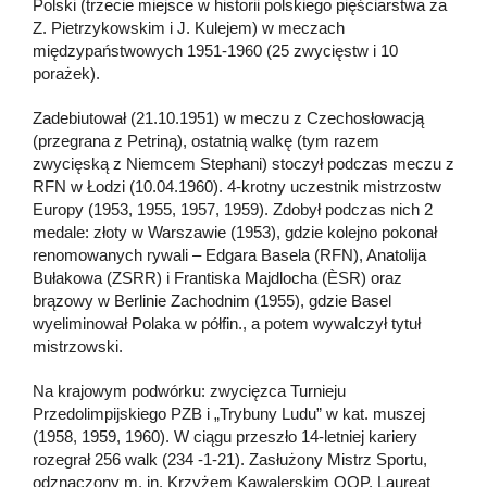
Polski (trzecie miejsce w historii polskiego pięściarstwa za
Z. Pietrzykowskim i J. Kulejem) w meczach
międzypaństwowych 1951-1960 (25 zwycięstw i 10
porażek).
Zadebiutował (21.10.1951) w meczu z Czechosłowacją
(przegrana z Petriną), ostatnią walkę (tym razem
zwycięską z Niemcem Stephani) stoczył podczas meczu z
RFN w Łodzi (10.04.1960). 4-krotny uczestnik mistrzostw
Europy (1953, 1955, 1957, 1959). Zdobył podczas nich 2
medale: złoty w Warszawie (1953), gdzie kolejno pokonał
renomowanych rywali – Edgara Basela (RFN), Anatolija
Bułakowa (ZSRR) i Frantiska Majdlocha (ÈSR) oraz
brązowy w Berlinie Zachodnim (1955), gdzie Basel
wyeliminował Polaka w półfin., a potem wywalczył tytuł
mistrzowski.
Na krajowym podwórku: zwycięzca Turnieju
Przedolimpijskiego PZB i „Trybuny Ludu” w kat. muszej
(1958, 1959, 1960). W ciągu przeszło 14-letniej kariery
rozegrał 256 walk (234 -1-21). Zasłużony Mistrz Sportu,
odznaczony m. in. Krzyżem Kawalerskim OOP. Laureat