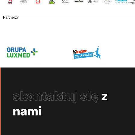
Partnerzy
skontaktuj się
z
nami