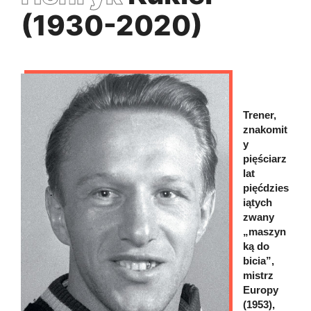
(1930-2020)
Trener,
znakomit
y
pięściarz
lat
pięćdzies
iątych
zwany
„maszyn
ką do
bicia”,
mistrz
Europy
(1953),