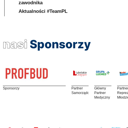
zawodnika
Aktualności #TeamPL
nasi
Sponsorzy
Sponsorzy
Partner
Główny
Partne
Samorządowy
Partner
Reprez
Medyczny
Młodzi