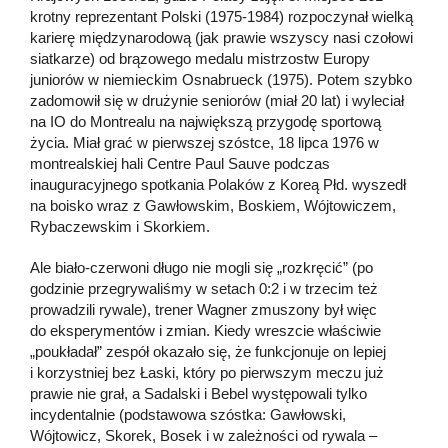
krotny reprezentant Polski (1975-1984) rozpoczynał wielką
karierę międzynarodową (jak prawie wszyscy nasi czołowi
siatkarze) od brązowego medalu mistrzostw Europy
juniorów w niemieckim Osnabrueck (1975). Potem szybko
zadomowił się w drużynie seniorów (miał 20 lat) i wyleciał
na IO do Montrealu na największą przygodę sportową
życia. Miał grać w pierwszej szóstce, 18 lipca 1976 w
montrealskiej hali Centre Paul Sauve podczas
inauguracyjnego spotkania Polaków z Koreą Płd. wyszedł
na boisko wraz z Gawłowskim, Boskiem, Wójtowiczem,
Rybaczewskim i Skorkiem.
Ale biało-czerwoni długo nie mogli się „rozkręcić” (po
godzinie przegrywaliśmy w setach 0:2 i w trzecim też
prowadzili rywale), trener Wagner zmuszony był więc
do eksperymentów i zmian. Kiedy wreszcie właściwie
„poukładał” zespół okazało się, że funkcjonuje on lepiej
i korzystniej bez Łaski, który po pierwszym meczu już
prawie nie grał, a Sadalski i Bebel występowali tylko
incydentalnie (podstawowa szóstka: Gawłowski,
Wójtowicz, Skorek, Bosek i w zależności od rywala –