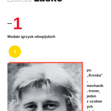
1
Medale igrzysk olimpijskich
1
ps.
„Kreska”
,
mechanik
, trener,
jeden
z czołow
ych