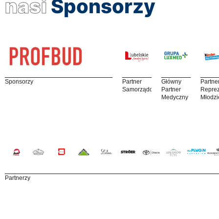
nasi
Sponsorzy
Sponsorzy
Partner
Główny
Partne
Samorządowy
Partner
Reprez
Medyczny
Młodzi
Partnerzy