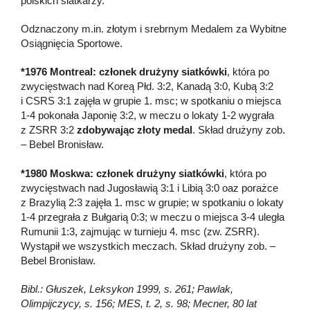
polskich siatkarzy.
Odznaczony m.in. złotym i srebrnym Medalem za Wybitne
Osiągnięcia Sportowe.
*1976 Montreal: członek drużyny siatkówki
, która po
zwycięstwach nad Koreą Płd. 3:2, Kanadą 3:0, Kubą 3:2
i CSRS 3:1 zajęła w grupie 1. msc; w spotkaniu o miejsca
1-4 pokonała Japonię 3:2, w meczu o lokaty 1-2 wygrała
z ZSRR 3:2
zdobywając złoty medal
. Skład drużyny zob.
– Bebel Bronisław.
*1980 Moskwa: członek drużyny siatkówki
, która po
zwycięstwach nad Jugosławią 3:1 i Libią 3:0 oaz porażce
z Brazylią 2:3 zajęła 1. msc w grupie; w spotkaniu o lokaty
1-4 przegrała z Bułgarią 0:3; w meczu o miejsca 3-4 uległa
Rumunii 1:3, zajmując w turnieju 4. msc (zw. ZSRR).
Wystąpił we wszystkich meczach. Skład drużyny zob. –
Bebel Bronisław.
Bibl.: Głuszek, Leksykon 1999, s. 261; Pawlak,
Olimpijczycy, s. 156; MES, t. 2, s. 98; Mecner, 80 lat