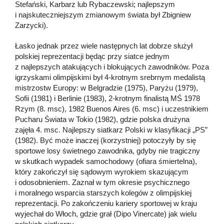
Stefański, Karbarz lub Rybaczewski; najlepszym
i najskuteczniejszym zmianowym świata był Zbigniew
Zarzycki).
Łasko jednak przez wiele następnych lat dobrze służył
polskiej reprezentacji będąc przy siatce jednym
z najlepszych atakujących i blokujących zawodników. Poza
igrzyskami olimpijskimi był 4-krotnym srebrnym medalistą
mistrzostw Europy: w Belgradzie (1975), Paryżu (1979),
Sofii (1981) i Berlinie (1983), 2-krotnym finalistą MŚ 1978
Rzym (8. msc), 1982 Buenos Aires (6. msc) i uczestnikiem
Pucharu Świata w Tokio (1982), gdzie polska drużyna
zajęła 4. msc. Najlepszy siatkarz Polski w klasyfikacji „PS”
(1982). Być może inaczej (korzystniej) potoczyły by się
sportowe losy świetnego zawodnika, gdyby nie tragiczny
w skutkach wypadek samochodowy (ofiara śmiertelna),
który zakończył się sądowym wyrokiem skazującym
i odosobnieniem. Zaznał w tym okresie psychicznego
i moralnego wsparcia starszych kolegów z olimpijskiej
reprezentacji. Po zakończeniu kariery sportowej w kraju
wyjechał do Włoch, gdzie grał (Dipo Vinercate) jak wielu