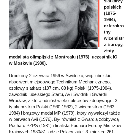
siatkarzy
polskich
(1975-
1984),
czterokro
tny
wicemistr
z Europy,
złoty
medalista olimpijski z Montrealu (1976), uczestnik IO
w Moskwie (1980).
Urodzony 2 czerwca 1956 w Świdniku, woj. lubelskie,
absolwent miejscowego Technikum Mechanicznego,
czołowy siatkarz (197 cm, 88 kg) Polski (1975-1984),
zawodnik lubelskiego Startu, Avii Świdnik i Gwardii
Wrocław, z którą odniósł wiele sukcesów zdobywając: 3
tytuły mistrza Polski (1980-1982), 2 wicemistrza (1983,
1984) i brązowy medal MP (1979), który wywalczył także
w barwach Avii (1976). Był również z Gwardią zdobywcą
Pucharu PZPS (1981) i finalistą Pucharu Europy Mistrzów
Krajowych 1980/81, gdzie Polacy zajęli 3. miejsce 261-