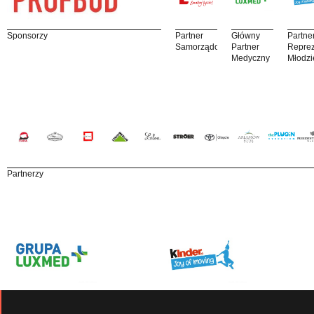
Sponsorzy
Partner
Główny
Partne
Samorządowy
Partner
Reprez
Medyczny
Młodzi
Partnerzy