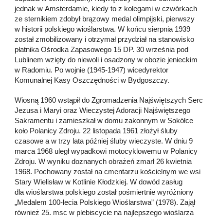
jednak w Amsterdamie, kiedy to z kolegami w czwórkach
ze sternikiem zdobył brązowy medal olimpijski, pierwszy
w historii polskiego wioślarstwa. W końcu sierpnia 1939
został zmobilizowany i otrzymał przydział na stanowisko
płatnika Ośrodka Zapasowego 15 DP. 30 września pod
Lublinem wzięty do niewoli i osadzony w obozie jenieckim
w Radomiu. Po wojnie (1945-1947) wicedyrektor
Komunalnej Kasy Oszczędności w Bydgoszczy.
Wiosną 1960 wstąpił do Zgromadzenia Najświętszych Serc
Jezusa i Maryi oraz Wieczystej Adoracji Najświętszego
Sakramentu i zamieszkał w domu zakonnym w Sokółce
koło Polanicy Zdroju. 22 listopada 1961 złożył śluby
czasowe a w trzy lata później śluby wieczyste. W dniu 9
marca 1968 uległ wypadkowi motocyklowemu w Polanicy
Zdroju. W wyniku doznanych obrażeń zmarł 26 kwietnia
1968. Pochowany został na cmentarzu kościelnym we wsi
Stary Wielisław w Kotlinie Kłodzkiej. W dowód zasług
dla wioślarstwa polskiego został pośmiertnie wyróżniony
„Medalem 100-lecia Polskiego Wioślarstwa” (1978). Zajął
również 25. msc w plebiscycie na najlepszego wioślarza