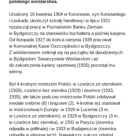
polskiego wioślarstwa.
Urodzony 16 kwietnia 1904 w Koronowie, syn Konstantego
i Leokadii, ukończył szkołę handlową i w lipcu 1921
rozpoczął pracę w Poznańskim Banku Ziemian
w Bydgoszczy na stanowisku buchaltera a później kasjera.
Od listopada 1927 do końca sierpnia 1939 pracował
w Komunalnej Kasie Oszczędności w Bydgoszczy.
Z wioślarstwem zetknął się na początku lat dwudziestych
w Bydgoskim Towarzystwie Wioślarskim i aż
do zakończenia kariery sportowej (1935) pozostał mu
wierny.
Był 4-krotnym mistrzem Polski: w czwórce ze sternikiem
(1926), czwórce bez sternika (1929) i ósemce (1933,
1935), ale także podczas mistrzostw Polski zdobywał
medale srebrne (8) i brązowe (2). 4-krotnie też startował
w mistrzostwach Europy: w 1926 w Lucernie (3 m.
w czwórce ze sternikiem), w 1929 w Bydgoszczy (3 m.
w czwórce bez sternika), w 1931 w Paryżu (ósemka
odpadła w półfinale) i w 1933 w Budapeszcie (ósemka
odpadła w eliminacjach). Największy sukces odniósł