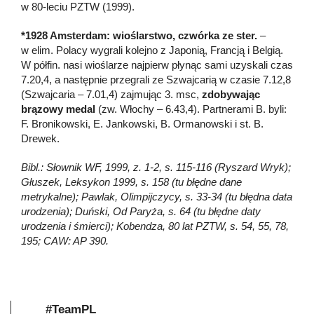
w 80-leciu PZTW (1999).
*1928 Amsterdam: wioślarstwo, czwórka ze ster.
–
w elim. Polacy wygrali kolejno z Japonią, Francją i Belgią.
W półfin. nasi wioślarze najpierw płynąc sami uzyskali czas
7.20,4, a następnie przegrali ze Szwajcarią w czasie 7.12,8
(Szwajcaria – 7.01,4) zajmując 3. msc,
zdobywając
brązowy medal
(zw. Włochy – 6.43,4). Partnerami B. byli:
F. Bronikowski, E. Jankowski, B. Ormanowski i st. B.
Drewek.
Bibl.: Słownik WF, 1999, z. 1-2, s. 115-116 (Ryszard Wryk);
Głuszek, Leksykon 1999, s. 158 (tu błędne dane
metrykalne); Pawlak, Olimpijczycy, s. 33-34 (tu błędna data
urodzenia); Duński, Od Paryża, s. 64 (tu błędne daty
urodzenia i śmierci); Kobendza, 80 lat PZTW, s. 54, 55, 78,
195; CAW: AP 390.
#TeamPL