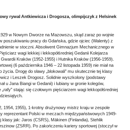
gowy rywal Antkiewicza i Drogosza, olimpijczyk z Helsinek
 1929 w Nowym Dworze na Mazowszu, skąd zaraz po wojnie
ę w poszukiwaniu pracy do Gdańska, gdzie ojciec (Walenty) z
rudnienie w stoczni. Absolwent Gimnazjum Mechanicznego w
ięściarz wagi lekkiej i lekkopółśredniej Gedanii Kolejarza
 Gwardii Kraków (1952-1955) i Hutnika Kraków (1956-1959).
rtowej (6 października 1946 – 22 listopada 1959) nie miał na
życia. Drogę do sławy „blokowali” mu skutecznie tej klasy
iewicz i Leszek Drogosz. Solidnie wyszkolony (podstawy
ł u Jana Biangi w Gedanii) i lubiany w gronie kolegów,
 „rafy” stając się czołowym pięściarzem wagi lekkopółśredniej
ćdziesiątych.
2, 1954, 1955), 1-krotny drużynowy mistrz kraju w zespole
otny reprezentant Polski w meczach międzypaństwowych 1949-
 klasy jak: Jaros (CSRS), Mäkinen (Finlandia), Stehlik
rszinow (ZSRR). Po zakończeniu kariery sportowej (stoczył w