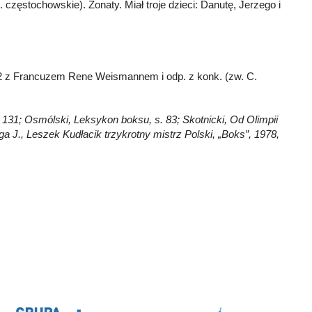
. częstochowskie). Żonaty. Miał troje dzieci: Danutę, Jerzego i
1:2 z Francuzem Rene Weismannem i odp. z konk. (zw. C.
. 131; Osmólski, Leksykon boksu, s. 83; Skotnicki, Od Olimpii
yga J., Leszek Kudłacik trzykrotny mistrz Polski, „Boks”, 1978,