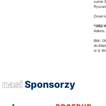
sumie 32
Ryszard
Zmarł n
*1952 H
Adkins,
Bibl.: 
do Atlan
nr 6; W
nasi
Sponsorzy