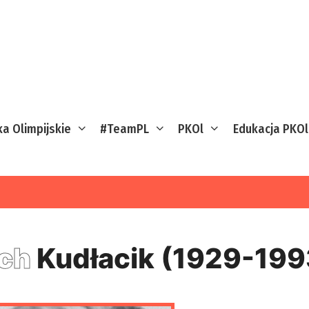
ka Olimpijskie
#TeamPL
PKOl
Edukacja PKOl
ech
Kudłacik (1929-199