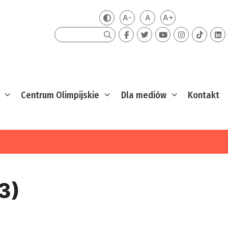
A-
A
A+
Zmień kontrast
Mniejsza czcionka
Domyślna czcionka
Większa czcion
Szukaj
Centrum Olimpijskie
Dla mediów
Kontakt
3)