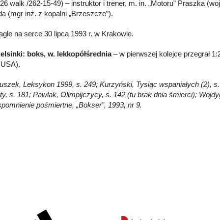
6 walk /262-15-49) – instruktor i trener, m. in. „Motoru” Praszka (woj
a (mgr inż. z kopalni „Brzeszcze”).
agle na serce 30 lipca 1993 r. w Krakowie.
elsinki: boks, w. lekkopółśrednia
– w pierwszej kolejce przegrał 
 USA).
Głuszek, Leksykon 1999, s. 249; Kurzyński, Tysiąc wspaniałych (2), s
ty, s. 181; Pawlak, Olimpijczycy, s. 142 (tu brak dnia śmierci); Wojd
spomnienie pośmiertne, „Bokser”, 1993, nr 9.