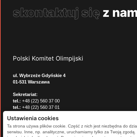
skontaktuj się
z nam
Polski Komitet Olimpijski
ul. Wybrzeże Gdyńskie 4
01-531 Warszawa
Sekretariat:
tel.:
+48 (22) 560 37 00
tel.:
+48 (22) 560 37 01
e-mail:
pkol@pkol.pl
Ustawienia cookies
Ta strona używa plików cookie. Część z nich jest niezbędna do dzia
serwisu. Inne, np. analityczne, uruchamiamy tylko za Twoją zgodą