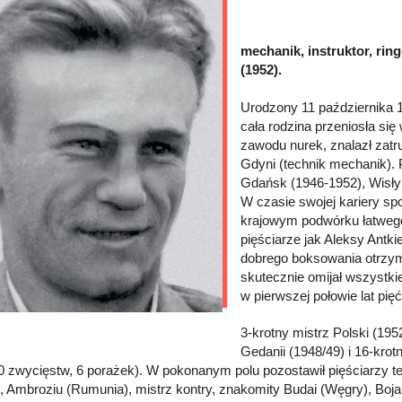
mechanik, instruktor, rin
(1952).
Urodzony 11 października
cała rodzina przeniosła si
zawodu nurek, znalazł zat
Gdyni (technik mechanik). P
Gdańsk (1946-1952), Wisły
W czasie swojej kariery spo
krajowym podwórku łatwego 
pięściarze jak Aleksy Antk
dobrego boksowania otrzyma
skutecznie omijał wszystkie
w pierwszej połowie lat pię
3-krotny mistrz Polski (195
Gedanii (1948/49) i 16-kr
0 zwycięstw, 6 porażek). W pokonanym polu pozostawił pięściarzy tej
 Ambroziu (Rumunia), mistrz kontry, znakomity Budai (Węgry), Boja