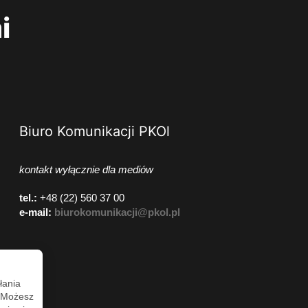
i
Biuro Komunikacji PKOl
kontakt wyłącznie dla mediów
tel.:
+48 (22) 560 37 00
e-mail:
biurokomunikacji@pkol.pl
łania
. Możesz