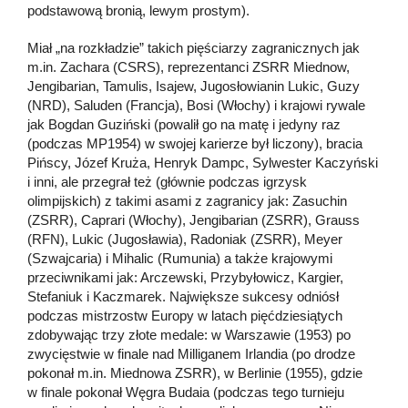
podstawową bronią, lewym prostym).
Miał „na rozkładzie” takich pięściarzy zagranicznych jak
m.in. Zachara (CSRS), reprezentanci ZSRR Miednow,
Jengibarian, Tamulis, Isajew, Jugosłowianin Lukic, Guzy
(NRD), Saluden (Francja), Bosi (Włochy) i krajowi rywale
jak Bogdan Guziński (powalił go na matę i jedyny raz
(podczas MP1954) w swojej karierze był liczony), bracia
Pińscy, Józef Kruża, Henryk Dampc, Sylwester Kaczyński
i inni, ale przegrał też (głównie podczas igrzysk
olimpijskich) z takimi asami z zagranicy jak: Zasuchin
(ZSRR), Caprari (Włochy), Jengibarian (ZSRR), Grauss
(RFN), Lukic (Jugosławia), Radoniak (ZSRR), Meyer
(Szwajcaria) i Mihalic (Rumunia) a także krajowymi
przeciwnikami jak: Arczewski, Przybyłowicz, Kargier,
Stefaniuk i Kaczmarek. Największe sukcesy odniósł
podczas mistrzostw Europy w latach pięćdziesiątych
zdobywając trzy złote medale: w Warszawie (1953) po
zwycięstwie w finale nad Milliganem Irlandia (po drodze
pokonał m.in. Miednowa ZSRR), w Berlinie (1955), gdzie
w finale pokonał Węgra Budaia (podczas tego turnieju