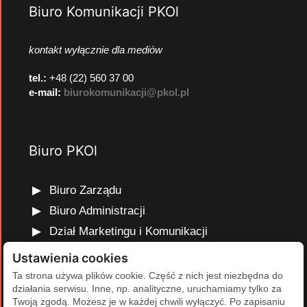
Biuro Komunikacji PKOl
kontakt wyłącznie dla mediów
tel.:
+48 (22) 560 37 00
e-mail:
biurokomunikacji@pkol.pl
Biuro PKOl
Biuro Zarządu
Biuro Administracji
Dział Marketingu i Komunikacji
Dział Edukacji Olimpijskiej
Ustawienia cookies
Dział Finansów i Kadr
Ta strona używa plików cookie. Część z nich jest niezbędna do
działania serwisu. Inne, np. analityczne, uruchamiamy tylko za
Dział Projektów Olimpijskich
Twoją zgodą. Możesz je w każdej chwili wyłączyć. Po zapisaniu