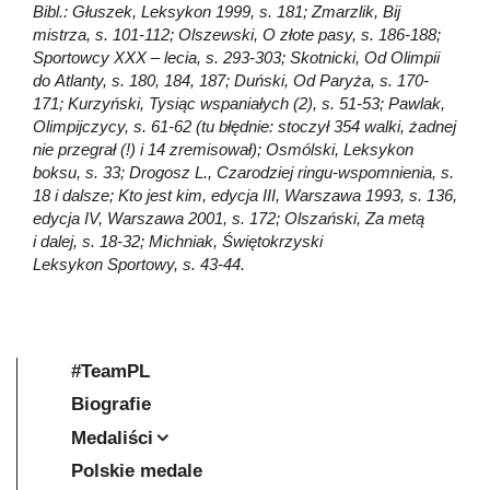
Bibl.: Głuszek, Leksykon 1999, s. 181; Zmarzlik, Bij
mistrza, s. 101-112; Olszewski, O złote pasy, s. 186-188;
Sportowcy XXX – lecia, s. 293-303; Skotnicki, Od Olimpii
do Atlanty, s. 180, 184, 187; Duński, Od Paryża, s. 170-
171; Kurzyński, Tysiąc wspaniałych (2), s. 51-53; Pawlak,
Olimpijczycy, s. 61-62 (tu błędnie: stoczył 354 walki, żadnej
nie przegrał (!) i 14 zremisował); Osmólski, Leksykon
boksu, s. 33; Drogosz L., Czarodziej ringu-wspomnienia, s.
18 i dalsze; Kto jest kim, edycja III, Warszawa 1993, s. 136,
edycja IV, Warszawa 2001, s. 172; Olszański, Za metą
i dalej, s. 18-32; Michniak, Świętokrzyski
Leksykon Sportowy, s. 43-44.
#TeamPL
Biografie
Medaliści
Polskie medale