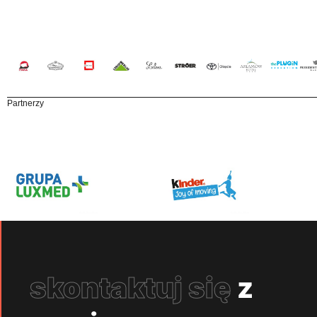
Partnerzy
skontaktuj się
z