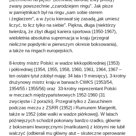
zwany powszechnie „czarodziejem ringu”. Jak pisze
w pamiętnikach był na ringu „sam sobie sterem
i żeglarzem”, a w życiu kierował się zasadą „jak umiesz
liczyć, to licz tylko na siebie”. Piękna, długa (niektórzy
twierdzą, że zbyt długa) kariera sportowa (1950-1967),
wieloletnia absolutna supremacja w kraju (przegrał
nieliczne pojedynki w pierwszym okresie boksowania),
a także na ringach europejskich.
8-krotny mistrz Polski: w wadze lekkopółśredniej (1953)
i półśredniej (1954, 1955, 1958, 1960, 1961, 1964, 1967 –
ten ostatni tytuł zdobył mając 34 lata i 9 miesięcy), 3-krotny
drużynowy mistrz kraju w barwach CWKS (1953/54,
1954/55 i 1955/56) oraz 33-krotny reprezentant Polski
w meczach międzypaństwowych 1952-1960 (31
zwycięstw i 2 porażki). Przegrał tylko z Zasuchinem
podczas meczu z ZSRR (1952) i Rumunem Margeritt,
także w 1952 (obie walki w wadze piórkowej). W latach
późniejszych schodził pokonany bardzo rzadko, głównie
z bokserami leworęcznymi (mańkutami) z którymi nie lubił
walczyć (odbierali mu główny atut – skuteczne operowanie