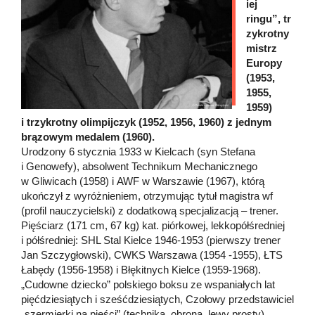
iej
ringu”, tr
zykrotny
mistrz
Europy
(1953,
1955,
1959)
i trzykrotny olimpijczyk (1952, 1956, 1960) z jednym
brązowym medalem (1960).
Urodzony 6 stycznia 1933 w Kielcach (syn Stefana
i Genowefy), absolwent Technikum Mechanicznego
w Gliwicach (1958) i AWF w Warszawie (1967), którą
ukończył z wyróżnieniem, otrzymując tytuł magistra wf
(profil nauczycielski) z dodatkową specjalizacją – trener.
Pięściarz (171 cm, 67 kg) kat. piórkowej, lekkopółśredniej
i półśredniej: SHL Stal Kielce 1946-1953 (pierwszy trener
Jan Szczygłowski), CWKS Warszawa (1954 -1955), ŁTS
Łabędy (1956-1958) i Błękitnych Kielce (1959-1968).
„Cudowne dziecko” polskiego boksu ze wspaniałych lat
pięćdziesiątych i sześćdziesiątych, Czołowy przedstawiciel
„szermierki na pięści” (technika, obrona, lewy prosty)