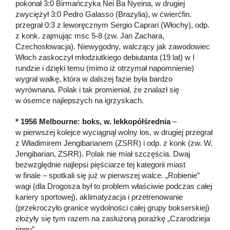
pokonał 3:0 Birmańczyka Nei Ba Nyeina, w drugiej
zwyciężył 3:0 Pedro Galasso (Brazylia), w ćwierćfin.
przegrał 0:3 z leworęcznym Sergio Caprari (Włochy), odp.
z konk. zajmując msc 5-8 (zw. Jan Zachara,
Czechosłowacja). Niewygodny, walczący jak zawodowiec
Włoch zaskoczył młodziutkiego debiutanta (19 lat) w I
rundzie i dzięki temu (mimo iż otrzymał napomnienie)
wygrał walkę, która w dalszej fazie była bardzo
wyrównana. Polak i tak promieniał, że znalazł się
w ósemce najlepszych na igrzyskach.
* 1956 Melbourne: boks, w. lekkopółśrednia
–
w pierwszej kolejce wyciągnął wolny los, w drugiej przegrał
z Władimirem Jengibarianem (ZSRR) i odp. z konk (zw. W.
Jengibarian, ZSRR). Polak nie miał szczęścia. Dwaj
bezwzględnie najlepsi pięściarze tej kategorii miast
w finale – spotkali się już w pierwszej walce. „Robienie”
wagi (dla Drogosza był to problem właściwie podczas całej
kariery sportowej), aklimatyzacja i przetrenowanie
(przekroczyło granice wydolności całej grupy bokserskiej)
złożyły się tym razem na zasłużoną porażkę „Czarodzieja
ringu”.