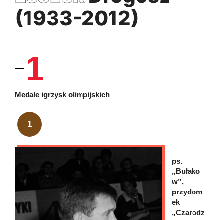
(1933-2012)
1
Medale igrzysk olimpijskich
1
ps.
„Bułako
w”,
przydom
ek
„Czarodz