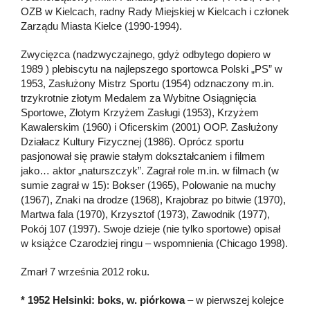
OZB w Kielcach, radny Rady Miejskiej w Kielcach i członek
Zarządu Miasta Kielce (1990-1994).
Zwycięzca (nadzwyczajnego, gdyż odbytego dopiero w
1989 ) plebiscytu na najlepszego sportowca Polski „PS” w
1953, Zasłużony Mistrz Sportu (1954) odznaczony m.in.
trzykrotnie złotym Medalem za Wybitne Osiągnięcia
Sportowe, Złotym Krzyżem Zasługi (1953), Krzyżem
Kawalerskim (1960) i Oficerskim (2001) OOP. Zasłużony
Działacz Kultury Fizycznej (1986). Oprócz sportu
pasjonował się prawie stałym dokształcaniem i filmem
jako… aktor „naturszczyk”. Zagrał role m.in. w filmach (w
sumie zagrał w 15): Bokser (1965), Polowanie na muchy
(1967), Znaki na drodze (1968), Krajobraz po bitwie (1970),
Martwa fala (1970), Krzysztof (1973), Zawodnik (1977),
Pokój 107 (1997). Swoje dzieje (nie tylko sportowe) opisał
w książce Czarodziej ringu – wspomnienia (Chicago 1998).
Zmarł 7 września 2012 roku.
* 1952 Helsinki: boks, w. piórkowa
– w pierwszej kolejce