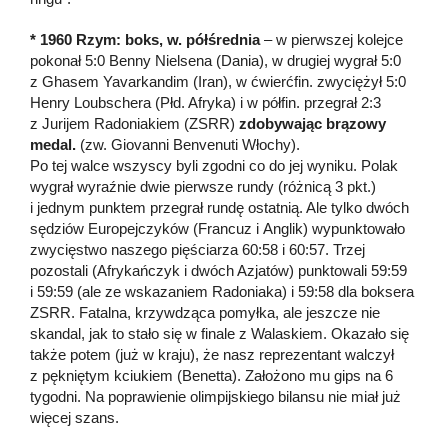
* 1960 Rzym: boks, w. półśrednia
– w pierwszej kolejce
pokonał 5:0 Benny Nielsena (Dania), w drugiej wygrał 5:0
z Ghasem Yavarkandim (Iran), w ćwierćfin. zwyciężył 5:0
Henry Loubschera (Płd. Afryka) i w półfin. przegrał 2:3
z Jurijem Radoniakiem (ZSRR)
zdobywając brązowy
medal.
(zw. Giovanni Benvenuti Włochy).
Po tej walce wszyscy byli zgodni co do jej wyniku. Polak
wygrał wyraźnie dwie pierwsze rundy (różnicą 3 pkt.)
i jednym punktem przegrał rundę ostatnią. Ale tylko dwóch
sędziów Europejczyków (Francuz i Anglik) wypunktowało
zwycięstwo naszego pięściarza 60:58 i 60:57. Trzej
pozostali (Afrykańczyk i dwóch Azjatów) punktowali 59:59
i 59:59 (ale ze wskazaniem Radoniaka) i 59:58 dla boksera
ZSRR. Fatalna, krzywdząca pomyłka, ale jeszcze nie
skandal, jak to stało się w finale z Walaskiem. Okazało się
także potem (już w kraju), że nasz reprezentant walczył
z pękniętym kciukiem (Benetta). Założono mu gips na 6
tygodni. Na poprawienie olimpijskiego bilansu nie miał już
więcej szans.