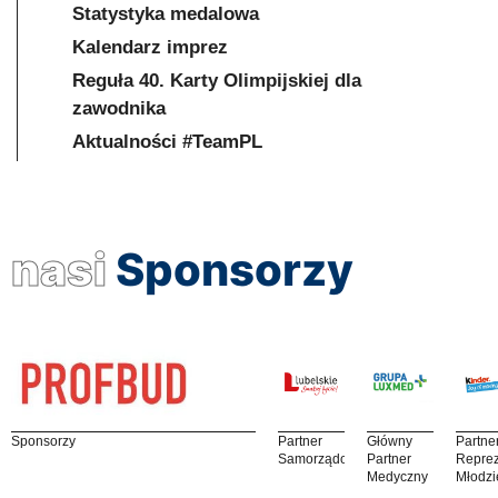
Statystyka medalowa
Kalendarz imprez
Reguła 40. Karty Olimpijskiej dla
zawodnika
Aktualności #TeamPL
nasi
Sponsorzy
Sponsorzy
Partner
Główny
Partne
Samorządowy
Partner
Reprez
Medyczny
Młodzi