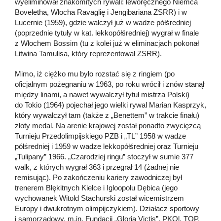
wyeliminował znakomitych rywali: leworęcznego Niemca
Boveletha, Włocha Ravaglię i Jengibariana ZSRR) i w
Lucernie (1959), gdzie walczył już w wadze półśredniej
(poprzednie tytuły w kat. lekkopółśredniej) wygrał w finale
z Włochem Bossim (tu z kolei już w eliminacjach pokonał
Litwina Tamulisa, który reprezentował ZSRR).
Mimo, iż ciężko mu było rozstać się z ringiem (po
oficjalnym pożegnaniu w 1963, po roku wrócił i znów stanął
między linami, a nawet wywalczył tytuł mistrza Polski)
do Tokio (1964) pojechał jego wielki rywal Marian Kasprzyk,
który wywalczył tam (także z „Benettem” w trakcie finału)
złoty medal. Na arenie krajowej został ponadto zwycięzcą
Turnieju Przedolimpijskiego PZB i „TL” 1958 w wadze
półśredniej i 1959 w wadze lekkopółśredniej oraz Turnieju
„Tulipany” 1966. „Czarodziej ringu” stoczył w sumie 377
walk, z których wygrał 363 i przegrał 14 (żadnej nie
remisując). Po zakończeniu kariery zawodniczej był
trenerem Błękitnych Kielce i Igloopolu Dębica (jego
wychowanek Witold Stachurski został wicemistrzem
Europy i dwukrotnym olimpijczykiem). Działacz sportowy
i samorządowy, m.in. Fundacji „Gloria Victis”, PKOl, TOP,