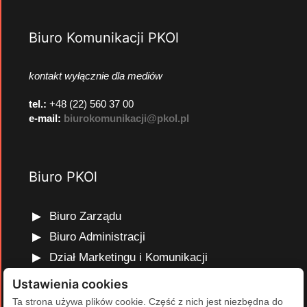
Biuro Komunikacji PKOl
kontakt wyłącznie dla mediów
tel.:
+48 (22) 560 37 00
e-mail:
biurokomunikacji@pkol.pl
Biuro PKOl
Biuro Zarządu
Biuro Administracji
Dział Marketingu i Komunikacji
Dział Edukacji Olimpijskiej
Ustawienia cookies
Dział Finansów i Kadr
Ta strona używa plików cookie. Część z nich jest niezbędna do