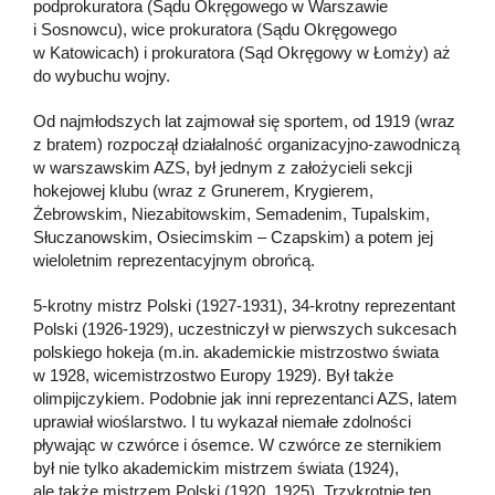
podprokuratora (Sądu Okręgowego w Warszawie
i Sosnowcu), wice prokuratora (Sądu Okręgowego
w Katowicach) i prokuratora (Sąd Okręgowy w Łomży) aż
do wybuchu wojny.
Od najmłodszych lat zajmował się sportem, od 1919 (wraz
z bratem) rozpoczął działalność organizacyjno-zawodniczą
w warszawskim AZS, był jednym z założycieli sekcji
hokejowej klubu (wraz z Grunerem, Krygierem,
Żebrowskim, Niezabitowskim, Semadenim, Tupalskim,
Słuczanowskim, Osiecimskim – Czapskim) a potem jej
wieloletnim reprezentacyjnym obrońcą.
5-krotny mistrz Polski (1927-1931), 34-krotny reprezentant
Polski (1926-1929), uczestniczył w pierwszych sukcesach
polskiego hokeja (m.in. akademickie mistrzostwo świata
w 1928, wicemistrzostwo Europy 1929). Był także
olimpijczykiem. Podobnie jak inni reprezentanci AZS, latem
uprawiał wioślarstwo. I tu wykazał niemałe zdolności
pływając w czwórce i ósemce. W czwórce ze sternikiem
był nie tylko akademickim mistrzem świata (1924),
ale także mistrzem Polski (1920, 1925). Trzykrotnie ten