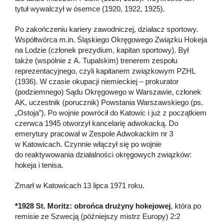
tytuł wywalczył w ósemce (1920, 1922, 1925).
Po zakończeniu kariery zawodniczej, działacz sportowy.
Współtwórca m.in. Śląskiego Okręgowego Związku Hokeja
na Lodzie (członek prezydium, kapitan sportowy). Był
także (wspólnie z A. Tupalskim) trenerem zespołu
reprezentacyjnego, czyli kapitanem związkowym PZHL
(1936). W czasie okupacji niemieckiej – prokurator
(podziemnego) Sądu Okręgowego w Warszawie, członek
AK, uczestnik (porucznik) Powstania Warszawskiego (ps.
„Ostoja”). Po wojnie powrócił do Katowic i już z początkiem
czerwca 1945 otworzył kancelarię adwokacką. Do
emerytury pracował w Zespole Adwokackim nr 3
w Katowicach. Czynnie włączył się po wojnie
do reaktywowania działalności okręgowych związków:
hokeja i tenisa.
Zmarł w Katowicach 13 lipca 1971 roku.
*1928 St. Moritz: obrońca drużyny hokejowej
, która po
remisie ze Szwecją (późniejszy mistrz Europy) 2:2