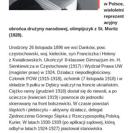
w Polsce,
wieloletni
reprezent
acyjny
obrońca drużyny narodowej, olimpijczyk z St. Moritz
(1928).
Urodzony 26 listopada 1896 we wsi Danków, pow.
częstochowski, woj. kieleckie, syn Franciszka i Heleny
z Kwiatkowskich. Ukończył 8-klasowe Gimnazjum im. H.
Sienkiewicza w Częstochowie (1917) i Wydział Prawa UW
(magister praw) w 1924. Działacz niepodległościowy.
Członek POW (1915-1918), ochotnik (7 listopada 1918) i w
składzie 9 pułku w Dębicy walczył na froncie ukraińskim.
Ciężko ranny (grudzień 1918) dostał się do niewoli, a po
ucieczce (kwiecień 1919) i powrocie do jednostki
skierowany na front bolszewicki. W czasie powstań
śląskich i plebiscytu – aktywny działacz, delegat
Zjednoczenia Górnego Śląska z Rzeczypospolitą Polską.
Kurier. W latach 1930-1939 (po aplikacji sądowej, którą
odbył w latach 1924-1927) piastował stanowiska