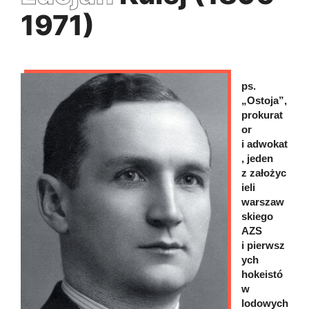
1971)
ps.
„Ostoja”,
prokurat
or
i adwokat
, jeden
z założyc
ieli
warszaw
skiego
AZS
i pierwsz
ych
hokeistó
w
lodowych