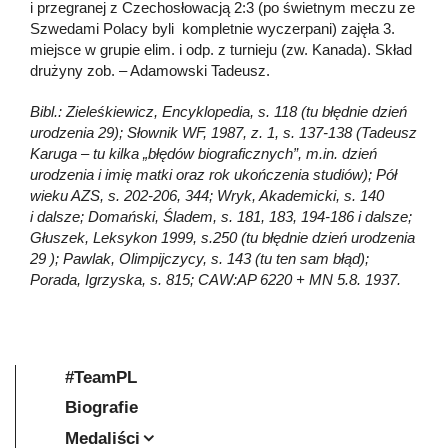
i przegranej z Czechosłowacją 2:3 (po świetnym meczu ze
Szwedami Polacy byli kompletnie wyczerpani) zajęła 3.
miejsce w grupie elim. i odp. z turnieju (zw. Kanada). Skład
drużyny zob. – Adamowski Tadeusz.
Bibl.: Zieleśkiewicz, Encyklopedia, s. 118 (tu błędnie dzień
urodzenia 29); Słownik WF, 1987, z. 1, s. 137-138 (Tadeusz
Karuga – tu kilka „błędów biograficznych”, m.in. dzień
urodzenia i imię matki oraz rok ukończenia studiów); Pół
wieku AZS, s. 202-206, 344; Wryk, Akademicki, s. 140
i dalsze; Domański, Śladem, s. 181, 183, 194-186 i dalsze;
Głuszek, Leksykon 1999, s.250 (tu błędnie dzień urodzenia
29 ); Pawlak, Olimpijczycy, s. 143 (tu ten sam błąd);
Porada, Igrzyska, s. 815; CAW:AP 6220 + MN 5.8. 1937.
#TeamPL
Biografie
Medaliści