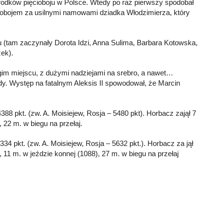
rodków pięcioboju w Polsce. Wtedy po raz pierwszy spodobał
ciobojem za usilnymi namowami dziadka Włodzimierza, który
u (tam zaczynały Dorota Idzi, Anna Sulima, Barbara Kotowska,
ek).
ugim miejscu, z dużymi nadziejami na srebro, a nawet…
dy. Występ na fatalnym Aleksis II spowodował, że Marcin
388 pkt. (zw. A. Moisiejew, Rosja – 5480 pkt). Horbacz zajął 7
 22 m. w biegu na przełaj.
334 pkt. (zw. A. Moisiejew, Rosja – 5632 pkt.). Horbacz za jął
 11 m. w jeździe konnej (1088), 27 m. w biegu na przełaj