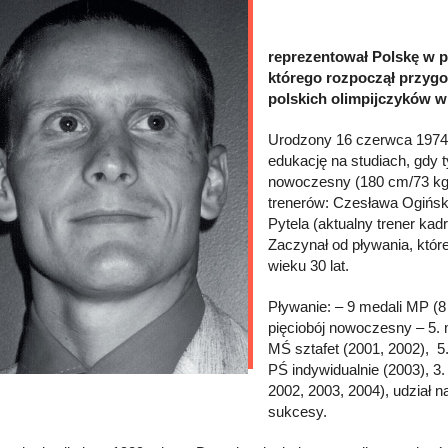
reprezentował Polskę w pi
którego rozpoczął przyg
polskich olimpijczyków w 
Urodzony 16 czerwca 1974 
edukację na studiach, gdy 
nowoczesny (180 cm/73 kg)
trenerów: Czesława Ogiński
Pytela (aktualny trener kad
Zaczynał od pływania, któr
wieku 30 lat.
Pływanie: – 9 medali MP (8 
pięciobój nowoczesny – 5. 
MŚ sztafet (2001, 2002), 5.
PŚ indywidualnie (2003), 3
2002, 2003, 2004), udział 
sukcesy.