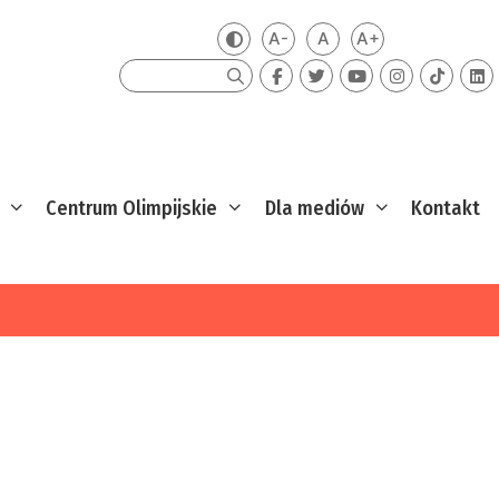
A-
A
A+
Zmień kontrast
Mniejsza czcionka
Domyślna czcionka
Większa czcion
Szukaj
Centrum Olimpijskie
Dla mediów
Kontakt