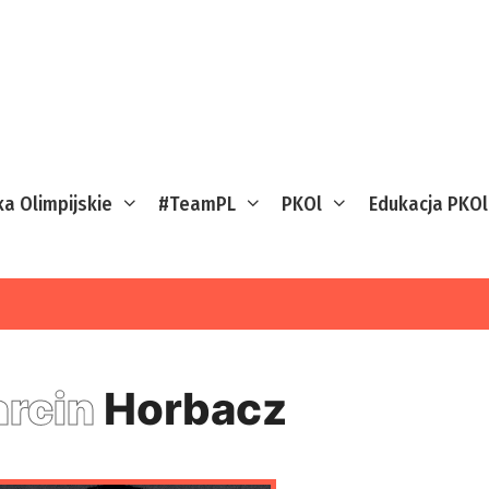
ka Olimpijskie
#TeamPL
PKOl
Edukacja PKOl
rcin
Horbacz