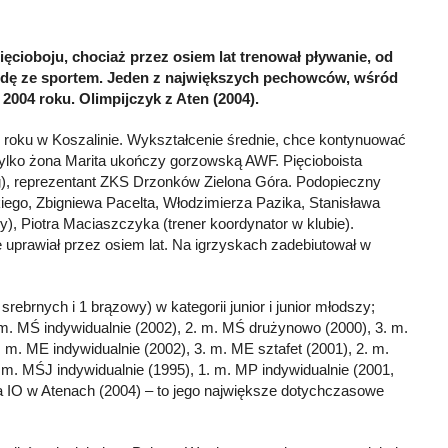
ęcioboju, chociaż przez osiem lat trenował pływanie, od
odę ze sportem. Jeden z największych pechowców, wśród
2004 roku. Olimpijczyk z Aten (2004).
roku w Koszalinie. Wykształcenie średnie, chce kontynuować
tylko żona Marita ukończy gorzowską AWF. Pięcioboista
, reprezentant ZKS Drzonków Zielona Góra. Podopieczny
ego, Zbigniewa Pacelta, Włodzimierza Pazika, Stanisława
ry), Piotra Maciaszczyka (trener koordynator w klubie).
e uprawiał przez osiem lat. Na igrzyskach zadebiutował w
srebrnych i 1 brązowy) w kategorii junior i junior młodszy;
m. MŚ indywidualnie (2002), 2. m. MŚ drużynowo (2000), 3. m.
 m. ME indywidualnie (2002), 3. m. ME sztafet (2001), 2. m.
. m. MŚJ indywidualnie (1995), 1. m. MP indywidualnie (2001,
na IO w Atenach (2004) – to jego największe dotychczasowe