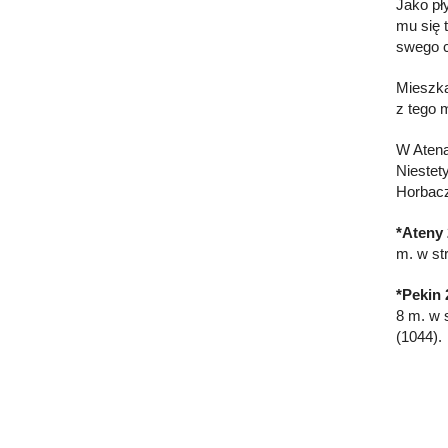
Jako pł
mu się 
swego c
Mieszka
z tego 
W Atena
Niestet
Horbacz
*Ateny 
m. w st
*Pekin 
8 m. w 
(1044).