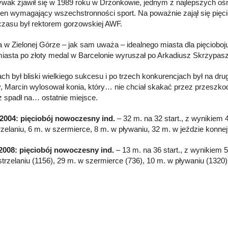
ywak zjawił się w 1989 roku w Drzonkowie, jednym z najlepszych oś
ten wymagający wszechstronności sport. Na poważnie zajął się pię
zasu był rektorem gorzowskiej AWF.
 w Zielonej Górze – jak sam uważa – idealnego miasta dla pięcioboj
miasta po złoty medal w Barcelonie wyruszał po Arkadiusz Skrzypasz
ch był bliski wielkiego sukcesu i po trzech konkurencjach był na dr
y, Marcin wylosował konia, który… nie chciał skakać przez przeszko
 spadł na… ostatnie miejsce.
2004: pięciobój nowoczesny ind.
– 32 m. na 32 start., z wynikiem 4
rzelaniu, 6 m. w szermierce, 8 m. w pływaniu, 32 m. w jeździe konnej,
2008: pięciobój nowoczesny ind.
– 13 m. na 36 start., z wynikiem 5
strzelaniu (1156), 29 m. w szermierce (736), 10 m. w pływaniu (1320),