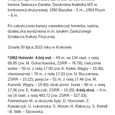
trenera Tadeusza Daniela. Dwukrotna finalistka MŚ w
konkurencji drużynowej: 1950 Bazylea – 5 m., 1954 Rzym
– 6 m.
Po zakończeniu kariery zawodniczej: trenerka, sędzia,
działaczka wyróżniona m.in. tytułem Zasłużonego
Działacza Kultury Fizycznej.
Zmarła 30 lipca 2022 roku w Krakowie.
*1952 Helsinki: 4-bój ind.
– 69 m. na 134 start. z notą
68.85 (zw. M. Gorochowska, ZSRR – 76.78); ćwiczenia
wolne – 93 m. z notą 17.00 (zw. A. Keleti, Węgry – 19.36);
równoważnia – 76 m. z notą 17.03 (zw. N. Boczarowa,
ZSRR – 19.22); poręcze – 51 m. z notą 17.46 (zw. M.
Korondi, Węgry – 19.40); skok przez konia – 86 m. z notą
17.36 (zw. E. Kalinczuk, ZSRR – 19.20);
4-bój druż.
– 8 m.
na 16 start. z notą 483.72 (zw. ZSRR – 527.03).
Partnerkami M. w drużynie były: D. Horzonek, Z.
Kowalczyk, U. Łukomska, S. Moroń, H. Rakoczy, S. Reindl
i B. Wilk – Ślizowska.