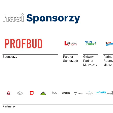
nasi
Sponsorzy
Sponsorzy
Partner
Główny
Partne
Samorządowy
Partner
Reprez
Medyczny
Młodzi
Partnerzy