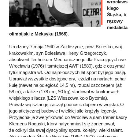
wrocławs
kiego
Śląska, b
rązowy
medalista
olimpijski z Meksyku (1968).
Urodzony 7 maja 1940 w Zakliczynie, pow. Brzesko, woj.
krakowskim, syn Bolesława i Ireny Grzegorczyk,
absolwent Technikum Mechanicznego dla Pracujących we
Wrocławiu (1976) i tamtejszej AWF (1980), gdzie otrzymał
tytuł magistra wf. Od najmłodszych lat sport był jego pasją.
Uprawiał wszystkie dostępne gry, jeździł na nartach, pchał
kulę (nawet na odległość 14,5 m), rzucał oszczepem (aż
58 m), a także (178 cm, 90 kg) startował w konkursach
wiejskiego siłacza (LZS Wieszowa koło Bytomia).
Prawdziwą sztangę zaczął podnosić dopiero w wojsku. O
jego atletycznej budowie i wielkiej sile krążyły legendy.
Przyjechał je zweryfikować do Wrocławia sam trener kadry
Klemens Roguski, który natychmiast się zorientował,
że odkrył dla swej dyscypliny sportu kolejny, wielki talent.
Ale zawodnik Śląska Wrocław (1957-1973), niebawem