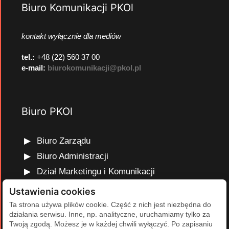
Biuro Komunikacji PKOl
kontakt wyłącznie dla mediów
tel.:
+48 (22) 560 37 00
e-mail:
biurokomunikacji@pkol.pl
Biuro PKOl
Biuro Zarządu
Biuro Administracji
Dział Marketingu i Komunikacji
Dział Edukacji Olimpijskiej
Ustawienia cookies
Dział Finansów i Kadr
Ta strona używa plików cookie. Część z nich jest niezbędna do
działania serwisu. Inne, np. analityczne, uruchamiamy tylko za
Dział Projektów Olimpijskich
Twoją zgodą. Możesz je w każdej chwili wyłączyć. Po zapisaniu