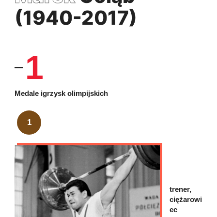
(1940-2017)
1
Medale igrzysk olimpijskich
1
trener,
ciężarowi
ec