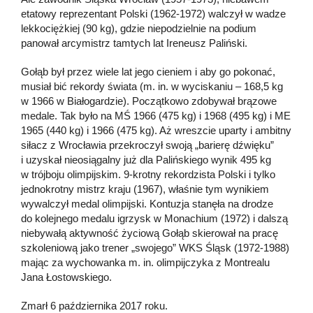
etatowy reprezentant Polski (1962-1972) walczył w wadze
lekkociężkiej (90 kg), gdzie niepodzielnie na podium
panował arcymistrz tamtych lat Ireneusz Paliński.
Gołąb był przez wiele lat jego cieniem i aby go pokonać,
musiał bić rekordy świata (m. in. w wyciskaniu – 168,5 kg
w 1966 w Białogardzie). Początkowo zdobywał brązowe
medale. Tak było na MŚ 1966 (475 kg) i 1968 (495 kg) i ME
1965 (440 kg) i 1966 (475 kg). Aż wreszcie uparty i ambitny
siłacz z Wrocławia przekroczył swoją „barierę dźwięku”
i uzyskał nieosiągalny już dla Palińskiego wynik 495 kg
w trójboju olimpijskim. 9-krotny rekordzista Polski i tylko
jednokrotny mistrz kraju (1967), właśnie tym wynikiem
wywalczył medal olimpijski. Kontuzja stanęła na drodze
do kolejnego medalu igrzysk w Monachium (1972) i dalszą
niebywałą aktywność życiową Gołąb skierował na pracę
szkoleniową jako trener „swojego” WKS Śląsk (1972-1988)
mając za wychowanka m. in. olimpijczyka z Montrealu
Jana Łostowskiego.
Zmarł 6 października 2017 roku.