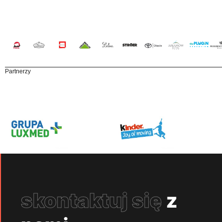
Partnerzy
skontaktuj się
z