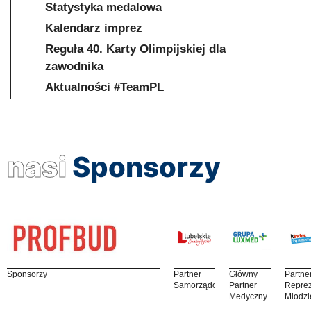
Statystyka medalowa
Kalendarz imprez
Reguła 40. Karty Olimpijskiej dla
zawodnika
Aktualności #TeamPL
nasi
Sponsorzy
Sponsorzy
Partner
Główny
Partne
Samorządowy
Partner
Reprez
Medyczny
Młodzi