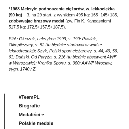
*1968 Meksyk: podnoszenie ciężarów, w. lekkociężka
(90 kg)
– 3. na 29 start. z wynikiem 495 kg: 165+145+185,
zdobywając brązowy medal
(zw. Fin K. Kangasniemi –
517,5 kg: 172,5+157,5+187,5).
Bibl.: Głuszek, Leksykon 1999, s. 199; Pawlak,
Olimpijczycy, s. 82 (tu błędnie: startował w wadze
lekkośredniej); Szyk, Polski sport ciężarowy, s. 44, 49, 56,
63; Duński, Od Paryża, s. 216 (tu błędnie absolwent AWF
w Warszawie); Kronika Sportu, s. 980; AAWF Wrocław,
sygn. 1740 / Z.
#TeamPL
Biografie
Medaliści
Polskie medale