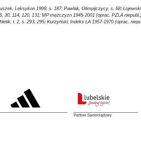
Głuszek, Leksykon 1999, s. 187; Pawlak, Olimpijczycy, s. 68; Łojews
26, 30, 114, 120, 131; MP mężczyzn 1945-2001 (oprac. PZLA niepubl
thletik, t. 2, s. 293, 295; Kurzyński, Indeks LA 1957-1970 (oprac. ni
Partner Samorządowy