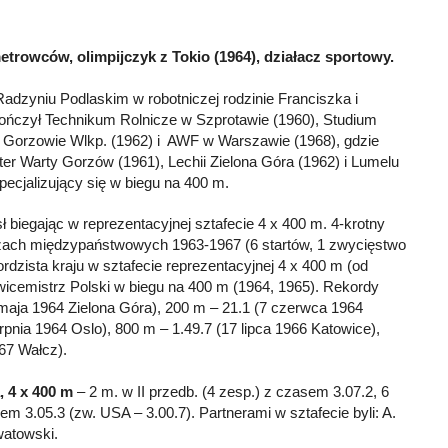
etrowców, olimpijczyk z Tokio (1964), działacz sportowy.
adzyniu Podlaskim w robotniczej rodzinie Franciszka i
kończył Technikum Rolnicze w Szprotawie (1960), Studium
 w Gorzowie Wlkp. (1962) i AWF w Warszawie (1968), gdzie
nter Warty Gorzów (1961), Lechii Zielona Góra (1962) i Lumelu
pecjalizujący się w biegu na 400 m.
 biegając w reprezentacyjnej sztafecie 4 x 400 m. 4-krotny
zach międzypaństwowych 1963-1967 (6 startów, 1 zwycięstwo
ordzista kraju w sztafecie reprezentacyjnej 4 x 400 m (od
 wicemistrz Polski w biegu na 400 m (1964, 1965). Rekordy
maja 1964 Zielona Góra), 200 m – 21.1 (7 czerwca 1964
erpnia 1964 Oslo), 800 m – 1.49.7 (17 lipca 1966 Katowice),
67 Wałcz).
, 4 x 400 m
– 2 m. w II przedb. (4 zesp.) z czasem 3.07.2, 6
sem 3.05.3 (zw. USA – 3.00.7). Partnerami w sztafecie byli: A.
watowski.