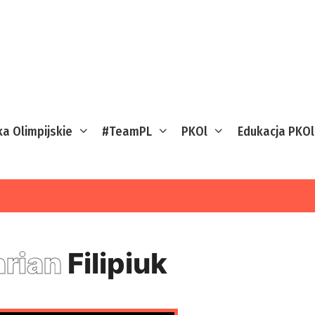
ka Olimpijskie
#TeamPL
PKOl
Edukacja PKOl
rian
Filipiuk