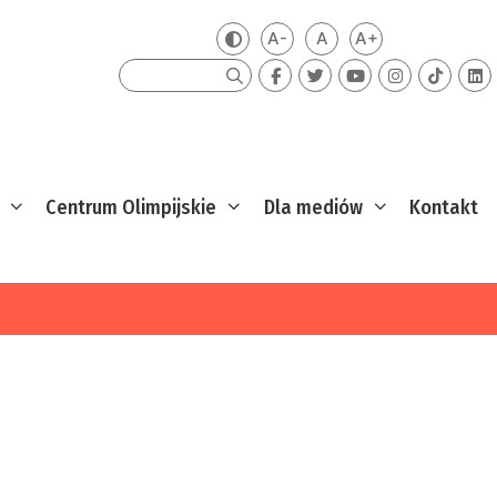
A-
A
A+
Zmień kontrast
Mniejsza czcionka
Domyślna czcionka
Większa czcion
Szukaj
Centrum Olimpijskie
Dla mediów
Kontakt