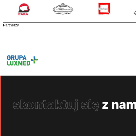
Partnerzy
skontaktuj się
z nam