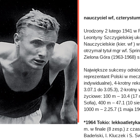
nauczyciel wf, czterystum
Urodzony 2 lutego 1941 w R
Leontyny Szczygielskiej u
Nauczycielskie (kier. wf )
otrzymał tytuł mgr wf. Spri
Zielona Góra (1963-1968) s
Największe sukcesy odniósł
reprezentant Polski w mec
indywidualne), 4-krotny rek
3.07.1 do 3.05.3), 2-krotny
życiowe: 100 m – 10.4 (17 
Sofia), 400 m – 47.1 (10 si
1000 m – 2.25.7 (1 maja 19
*1964 Tokio: lekkoatletyka
m. w finale (8 zesp.) z cza
Badeński, I. Kluczek i S. S