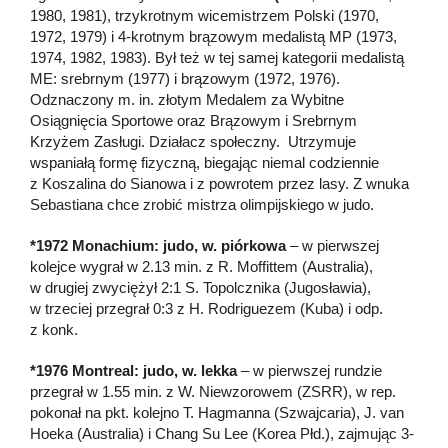
1980, 1981), trzykrotnym wicemistrzem Polski (1970,
1972, 1979) i 4-krotnym brązowym medalistą MP (1973,
1974, 1982, 1983). Był też w tej samej kategorii medalistą
ME: srebrnym (1977) i brązowym (1972, 1976).
Odznaczony m. in. złotym Medalem za Wybitne
Osiągnięcia Sportowe oraz Brązowym i Srebrnym
Krzyżem Zasługi. Działacz społeczny. Utrzymuje
wspaniałą formę fizyczną, biegając niemal codziennie
z Koszalina do Sianowa i z powrotem przez lasy. Z wnuka
Sebastiana chce zrobić mistrza olimpijskiego w judo.
*1972 Monachium: judo, w. piórkowa
– w pierwszej
kolejce wygrał w 2.13 min. z R. Moffittem (Australia),
w drugiej zwyciężył 2:1 S. Topolcznika (Jugosławia),
w trzeciej przegrał 0:3 z H. Rodriguezem (Kuba) i odp.
z konk.
*1976 Montreal: judo, w. lekka
– w pierwszej rundzie
przegrał w 1.55 min. z W. Niewzorowem (ZSRR), w rep.
pokonał na pkt. kolejno T. Hagmanna (Szwajcaria), J. van
Hoeka (Australia) i Chang Su Lee (Korea Płd.), zajmując 3-