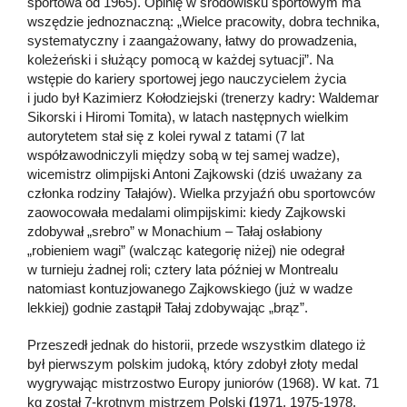
sportowa od 1965). Opinię w środowisku sportowym ma
wszędzie jednoznaczną: „Wielce pracowity, dobra technika,
systematyczny i zaangażowany, łatwy do prowadzenia,
koleżeński i służący pomocą w każdej sytuacji”. Na
wstępie do kariery sportowej jego nauczycielem życia
i judo był Kazimierz Kołodziejski (trenerzy kadry: Waldemar
Sikorski i Hiromi Tomita), w latach następnych wielkim
autorytetem stał się z kolei rywal z tatami (7 lat
współzawodniczyli między sobą w tej samej wadze),
wicemistrz olimpijski Antoni Zajkowski (dziś uważany za
członka rodziny Tałajów). Wielka przyjaźń obu sportowców
zaowocowała medalami olimpijskimi: kiedy Zajkowski
zdobywał „srebro” w Monachium – Tałaj osłabiony
„robieniem wagi” (walcząc kategorię niżej) nie odegrał
w turnieju żadnej roli; cztery lata później w Montrealu
natomiast kontuzjowanego Zajkowskiego (już w wadze
lekkiej) godnie zastąpił Tałaj zdobywając „brąz”.
Przeszedł jednak do historii, przede wszystkim dlatego iż
był pierwszym polskim judoką, który zdobył złoty medal
wygrywając mistrzostwo Europy juniorów (1968). W kat. 71
kg został 7-krotnym mistrzem Polski
(
1971, 1975-1978,