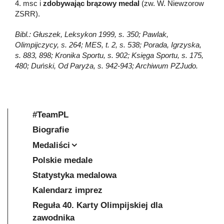
4. msc i
zdobywając brązowy medal
(zw. W. Niewzorow
ZSRR).
Bibl.: Głuszek, Leksykon 1999, s. 350; Pawlak,
Olimpijczycy, s. 264; MES, t. 2, s. 538; Porada, Igrzyska,
s. 883, 898; Kronika Sportu, s. 902; Księga Sportu, s. 175,
480; Duński, Od Paryża, s. 942-943; Archiwum PZJudo.
#TeamPL
Biografie
Medaliści
Polskie medale
Statystyka medalowa
Kalendarz imprez
Reguła 40. Karty Olimpijskiej dla
zawodnika