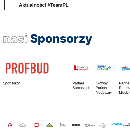
Aktualności #TeamPL
nasi
Sponsorzy
Sponsorzy
Partner
Główny
Partne
Samorządowy
Partner
Reprez
Medyczny
Młodzi