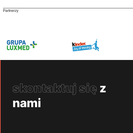
Partnerzy
skontaktuj się
z
nami