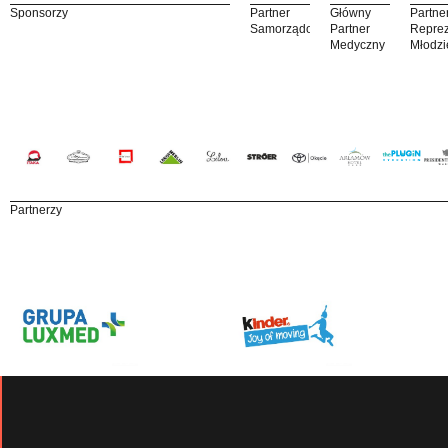
Sponsorzy
Partner
Główny
Partne
Samorządowy
Partner
Reprez
Medyczny
Młodzi
Partnerzy