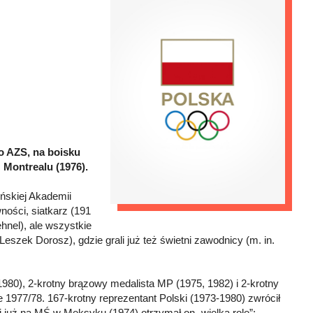
o AZS, na boisku
z Montrealu (1976).
yńskiej Akademii
wności, siatkarz (191
nel), ale wszystkie
szek Dorosz), gdzie grali już też świetni zawodnicy (m. in.
 1980), 2-krotny brązowy medalista MP (1975, 1982) i 2-krotny
e 1977/78. 167-krotny reprezentant Polski (1973-1980) zwrócił
już na MŚ w Meksyku (1974) otrzymał on „wielką rolę”: