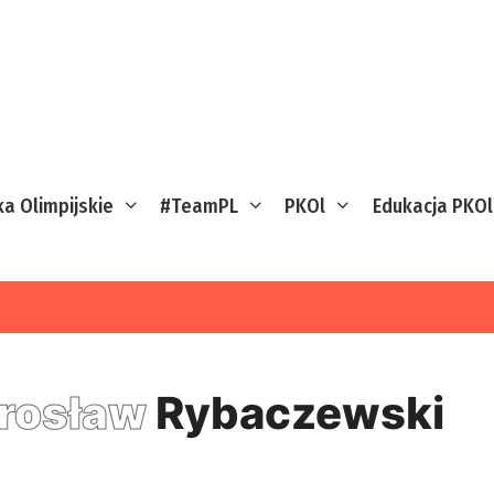
ka Olimpijskie
#TeamPL
PKOl
Edukacja PKOl
rosław
Rybaczewski