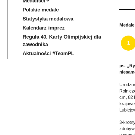
Medaliści
Polskie medale
Statystyka medalowa
Medale 
Kalendarz imprez
Reguła 40. Karty Olimpijskiej dla
1
zawodnika
Aktualności #TeamPL
ps. „Ry
niesamo
Urodzon
Rolniczo
cm, 82 
krajowe
Lubieje
3-krotn
zdobywc
uwagę t