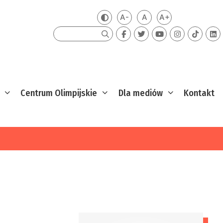
A-
A
A+
Zmień kontrast
Mniejsza czcionka
Domyślna czcionka
Większa czcion
Szukaj
Centrum Olimpijskie
Dla mediów
Kontakt