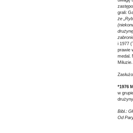
zastępo
grali: 
że „Ryb
(niekon
drużynę
zabroni
i 1977 
prawie 
medal. 
Miluzie.
Zasłużo
*1976 M
w grupi
drużyny
Bibl.: G
Od Pary