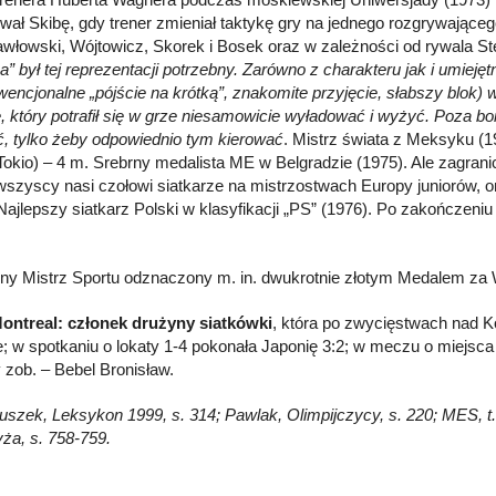
wał Skibę, gdy trener zmieniał taktykę gry na jednego rozgrywając
Gawłowski, Wójtowicz, Skorek i Bosek oraz w zależności od rywala 
a” był tej reprezentacji potrzebny. Zarówno z charakteru jak i umie
wencjonalne „pójście na krótką”, znakomite przyjęcie, słabszy blok) 
, który potrafił się w grze niesamowicie wyładować i wyżyć. Poza b
ć, tylko żeby odpowiednio tym kierować
. Mistrz świata z Meksyku (1
(Tokio) – 4 m. Srebrny medalista ME w Belgradzie (1975). Ale zagra
wszyscy nasi czołowi siatkarze na mistrzostwach Europy juniorów, on
Najlepszy siatkarz Polski w klasyfikacji „PS” (1976). Po zakończeni
ny Mistrz Sportu odznaczony m. in. dwukrotnie złotym Medalem za 
ontreal: członek drużyny siatkówki
, która po zwycięstwach nad Ko
e; w spotkaniu o lokaty 1-4 pokonała Japonię 3:2; w meczu o miejsc
 zob. – Bebel Bronisław.
łuszek, Leksykon 1999, s. 314; Pawlak, Olimpijczycy, s. 220; MES, t. 
ża, s. 758-759.