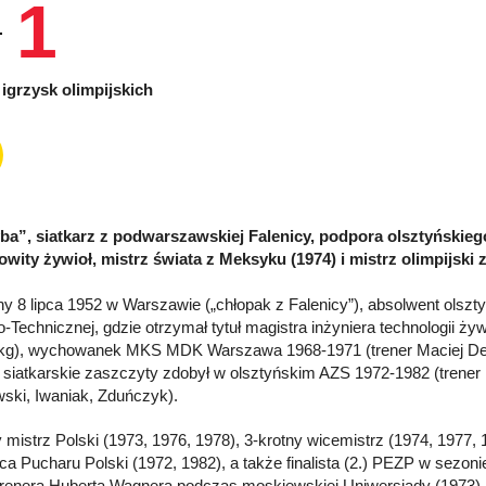
1
igrzysk olimpijskich
ba”, siatkarz z podwarszawskiej Falenicy, podpora olsztyńskieg
wity żywioł, mistrz świata z Meksyku (1974) i mistrz olimpijski 
y 8 lipca 1952 w Warszawie („chłopak z Falenicy”), absolwent olszt
-Technicznej, gdzie otrzymał tytuł magistra inżyniera technologii ży
kg), wychowanek MKS MDK Warszawa 1968-1971 (trener Maciej Deh
 siatkarskie zaszczyty zdobył w olsztyńskim AZS 1972-1982 (trener Le
wski, Iwaniak, Zduńczyk).
y mistrz Polski (1973, 1976, 1978), 3-krotny wicemistrz (1974, 1977,
a Pucharu Polski (1972, 1982), a także finalista (2.) PEZP w sezoni
renera Huberta Wagnera podczas moskiewskiej Uniwersjady (1973) i 