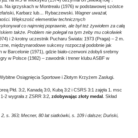
ego. Na igrzyskach w Montrealu (1976) w podstawowej szóstce
Stefański, Karbarz lub… Rybaczewski.
Wagner uważał,
jętności. Większość elementów technicznych
wykonywał co najmniej poprawnie, ale był też żywiołem za całą
oiskiem także. Problem nie polegał na tym żeby mu cokolwiek
974) i 2-krotny uczestnik Pucharu Świata: 1973 (Praga) – 2 m.
niczne, międzynarodowe sukcesy rozpoczął podobnie jak
 w Barcelonie (1971), gdzie biało-czerwoni zdobyli srebrny
u gry w Polsce (1982) – zawodnik i trener klubu ASBF w
Wybitne Osiągnięcia Sportowe i Złotym Krzyżem Zasługi.
reą Płd. 3:2, Kanadą 3:0, Kubą 3:2 i CSRS 3:1 zajęła 1. msc
a 1-2 wygrała z ZSRR 3:2,
zdobywając złoty medal
. Skład
2, s. 363; Mecner, 80 lat siatkówki, s. 109 i dalsze; Duński,