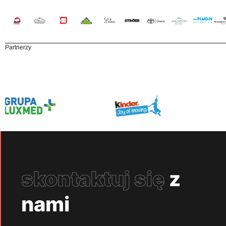
Partnerzy
skontaktuj się
z
nami