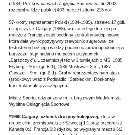
(1984) Polski w barwach Zagłębia Sosnowiec, do 2002
rozegrał w lidze polskiej 403 mecze i zdobył 215 goli.
57-krotny reprezentant Polski (1984-1989), strzelec 17 goli,
olimpijczyk z Calgary (1988); w czasie tego turnieju po
meczu z Francją został poddany kontroli antydopingowej,
która dała wynik pozytywny (zawodnik sugerował, że
testosteron bez jego wiedzy podano najprawdopodobniej w
barszczu, stąd nadano mu potem przydomek
„Barszczyk”). Uczestniczył też w 3 turniejach o MŚ: 1985
Fryburg – 9 m. (gr. B-1), 1986 Moskwa – 8 m., 1987
Canazei – 9 m. (gr. B-1). Grał w reprezentacyjnym ataku
(środkowy) wraz z Podsiadło i Stebleckim. Doskonały
konstruktor akcji zaczepnych.
Mistrz Sportu, odznaczony m.in. brązowym Medalem za
Wybitne Osiągnięcia Sportowe.
*1988 Calgary: członek drużyny hokejowej
, która w
grupie elim. zremisowała ze Szwecją 1:1 oraz przegrała z
Kanadą 0:1, Francją 0:2 (dyskw. po wygranym meczu 6:2 i