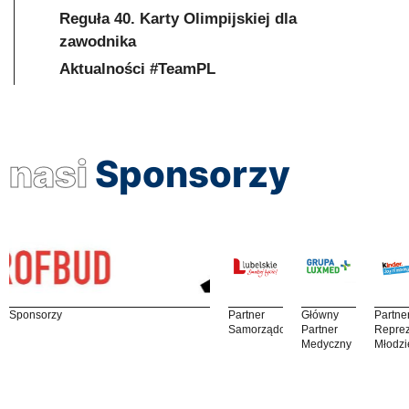
Reguła 40. Karty Olimpijskiej dla
zawodnika
Aktualności #TeamPL
nasi
Sponsorzy
Sponsorzy
Partner
Główny
Partne
Samorządowy
Partner
Reprez
Medyczny
Młodzi