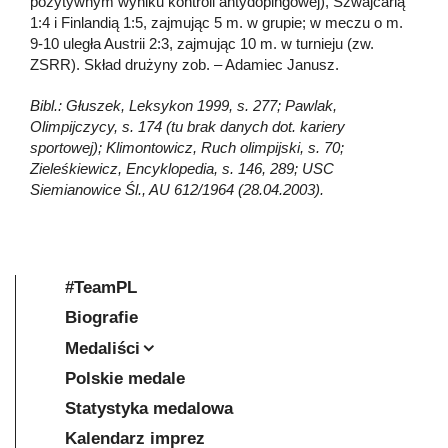
pozytywnym wyniku kontroli antydopingowej), Szwajcarią
1:4 i Finlandią 1:5, zajmując 5 m. w grupie; w meczu o m.
9-10 uległa Austrii 2:3, zajmując 10 m. w turnieju (zw.
ZSRR). Skład drużyny zob. – Adamiec Janusz.
Bibl.: Głuszek, Leksykon 1999, s. 277; Pawlak,
Olimpijczycy, s. 174 (tu brak danych dot. kariery
sportowej); Klimontowicz, Ruch olimpijski, s. 70;
Zieleśkiewicz, Encyklopedia, s. 146, 289; USC
Siemianowice Śl., AU 612/1964 (28.04.2003).
#TeamPL
Biografie
Medaliści
Polskie medale
Statystyka medalowa
Kalendarz imprez