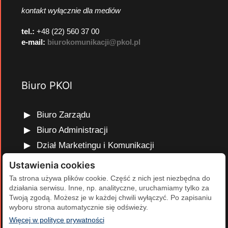
kontakt wyłącznie dla mediów
tel.:
+48 (22) 560 37 00
e-mail:
biurokomunikacji@pkol.pl
Biuro PKOl
Biuro Zarządu
Biuro Administracji
Dział Marketingu i Komunikacji
Dział Edukacji Olimpijskiej
Ustawienia cookies
Dział Finansów i Kadr
Ta strona używa plików cookie. Część z nich jest niezbędna do
działania serwisu. Inne, np. analityczne, uruchamiamy tylko za
Dział Projektów Olimpijskich
Twoją zgodą. Możesz je w każdej chwili wyłączyć. Po zapisaniu
Dział Programów Rozwojowych
wyboru strona automatycznie się odświeży.
(otwiera się w nowej karcie)
Więcej w polityce prywatności