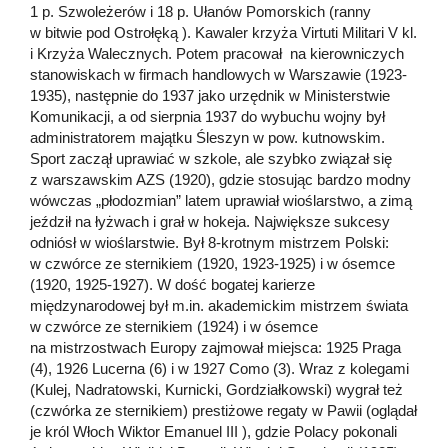
1 p. Szwoleżerów i 18 p. Ułanów Pomorskich (ranny
w bitwie pod Ostrołęką ). Kawaler krzyża Virtuti Militari V kl.
i Krzyża Walecznych. Potem pracował na kierowniczych
stanowiskach w firmach handlowych w Warszawie (1923-
1935), następnie do 1937 jako urzędnik w Ministerstwie
Komunikacji, a od sierpnia 1937 do wybuchu wojny był
administratorem majątku Śleszyn w pow. kutnowskim.
Sport zaczął uprawiać w szkole, ale szybko związał się
z warszawskim AZS (1920), gdzie stosując bardzo modny
wówczas „płodozmian” latem uprawiał wioślarstwo, a zimą
jeździł na łyżwach i grał w hokeja. Największe sukcesy
odniósł w wioślarstwie. Był 8-krotnym mistrzem Polski:
w czwórce ze sternikiem (1920, 1923-1925) i w ósemce
(1920, 1925-1927). W dość bogatej karierze
międzynarodowej był m.in. akademickim mistrzem świata
w czwórce ze sternikiem (1924) i w ósemce
na mistrzostwach Europy zajmował miejsca: 1925 Praga
(4), 1926 Lucerna (6) i w 1927 Como (3). Wraz z kolegami
(Kulej, Nadratowski, Kurnicki, Gordziałkowski) wygrał też
(czwórka ze sternikiem) prestiżowe regaty w Pawii (oglądał
je król Włoch Wiktor Emanuel III ), gdzie Polacy pokonali