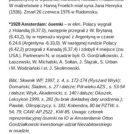
W małżeństwie z Hanną Froelich miał syna Jana Henryka
(1936). Zmarł 26 czerwca 1976 w Radomsku.
*1928 Amsterdam: ósemki
– w elim. Polacy wygrali
z Holandią (6.37.0), następnie przegrali z W. Brytanią
(6.43,2), by w repesażu wygrać z Argentyną w czasie
6.24.6 (Argentyna -6.33,0). W następnej rundzie Polacy
(6.42,2) przegrali z Kanadą (6.37,4) i zdobyli 4 miejsce (zw.
USA ). Partnerami N. w osadzie byli: O. Gordziałkowski, J.
Łaszewski, W. Michalski, A. Sołtan, J. Ślązak, S. Urban
i M. Wodziański i st. J. Skolimowski.
Bibl.: Słownik WF, 1997, z. 4, s. 172-174 (Ryszard Wryk);
Domański, Śladem, s. 27 i dalsze; Pół wieku AZS , s. 53-54
i dalsze; Wryk, Akademicki, s. 140 i dalsze; Głuszek,
Leksykon 1999, s. 281 (tu brak dokładnej daty urodzenia );
Pawlak, Olimpijczycy, s. 181; Kobendza, 80 lat PZTW, s.
54, 79; CAW: AP 2522 , KW-85. Uwaga: członek
reprezentacyjnej ósemki na IO w Amsterdamie Otton
Gordziałkowski kwestionuje udział Niezabitowskiego
w osadzie.