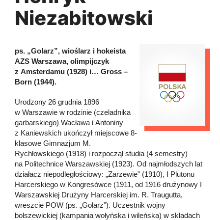
Niezabitowski
ps. „Golarz”, wioślarz i hokeista
AZS Warszawa, olimpijczyk
z Amsterdamu (1928) i… Gross –
Born (1944).
Urodzony 26 grudnia 1896
w Warszawie w rodzinie (czeladnika
garbarskiego) Wacława i Antoniny
z Kaniewskich ukończył miejscowe 8-
klasowe Gimnazjum M.
Rychłowskiego (1918) i rozpoczął studia (4 semestry)
na Politechnice Warszawskiej (1923). Od najmłodszych lat
działacz niepodległościowy: „Zarzewie” (1910), I Plutonu
Harcerskiego w Kongresówce (1911, od 1916 drużynowy I
Warszawskiej Drużyny Harcerskiej im. R. Traugutta,
wreszcie POW (ps. „Golarz”). Uczestnik wojny
bolszewickiej (kampania wołyńska i wileńska) w składach