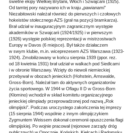
świetne ekipy Wielkiej Brytanii, Włoch i Szwajcarii (1925).
Od tamtej pory nazywano ich w kraju „pawianami”
Niezabitowski należał również do pierwszych i czołowych
hokeistów stołecznego AZS (grał na pozycji bramkarza).
Brał udział w inauguracyjnym zagranicznym występie
akademików w Szwajcarii (1924/1925) i w pierwszym
(1926) występie polskiej reprezentacji w mistrzostwach
Europy w Davos (6 miejsce). Był także działaczem
w swym klubie, m.in. wiceprezesem AZS Warszawa (1923-
1924). Zmobilizowany w końcu sierpnia 1939 (ppor. rez.
od 18 kwietnia 1931) brał udział w walkach pod Siedlcami
i w obronie Warszawy. Wzięty do niewoli niemieckiej
przebywał w obozach jenieckich (Hohstein, Arnswalde,
Gross-Born). Należał tam do aktywnych organizatorów
życia sportowego. W 1944 w Oflagu II D w Gross-Born
(Kłomino) wchodził w skład komitetu organizacyjnego
jenieckiej olimpiady przeprowadzonej pod nazwą „Rok
olimpijski”. Podczas uroczystego zakończenia tej imprezy
(15 sierpnia 1944) wspólnie z innym olimpijczykiem
Zygmuntem Weissem dokonał ceremonii opuszczenia flagi
olimpijskiej. Po wojnie pracował (rejonowe zarządy dróg
publicznych) w Opocznie, Końskich, Kielcach i Radomsku.