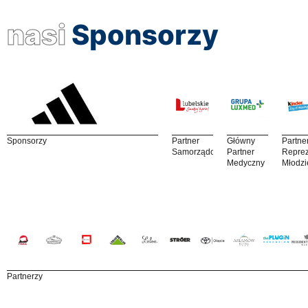
nasi
Sponsorzy
Sponsorzy
Partner
Główny
Partne
Samorządowy
Partner
Reprez
Medyczny
Młodzi
Partnerzy