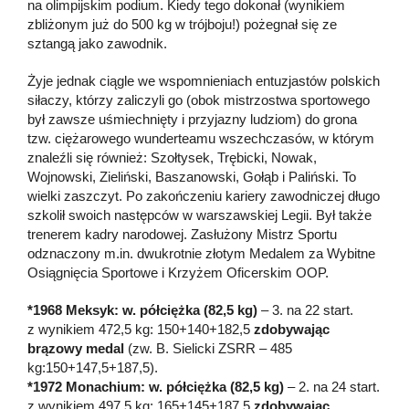
na olimpijskim podium. Kiedy tego dokonał (wynikiem
zbliżonym już do 500 kg w trójboju!) pożegnał się ze
sztangą jako zawodnik.
Żyje jednak ciągle we wspomnieniach entuzjastów polskich
siłaczy, którzy zaliczyli go (obok mistrzostwa sportowego
był zawsze uśmiechnięty i przyjazny ludziom) do grona
tzw. ciężarowego wunderteamu wszechczasów, w którym
znaleźli się również: Szołtysek, Trębicki, Nowak,
Wojnowski, Zieliński, Baszanowski, Gołąb i Paliński. To
wielki zaszczyt. Po zakończeniu kariery zawodniczej długo
szkolił swoich następców w warszawskiej Legii. Był także
trenerem kadry narodowej. Zasłużony Mistrz Sportu
odznaczony m.in. dwukrotnie złotym Medalem za Wybitne
Osiągnięcia Sportowe i Krzyżem Oficerskim OOP.
*1968 Meksyk: w. półciężka (82,5 kg)
– 3. na 22 start.
z wynikiem 472,5 kg: 150+140+182,5
zdobywając
brązowy medal
(zw. B. Sielicki ZSRR – 485
kg:150+147,5+187,5).
*1972 Monachium: w. półciężka (82,5 kg)
– 2. na 24 start.
z wynikiem 497,5 kg: 165+145+187,5
zdobywając