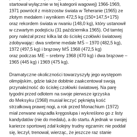
startował wyłącznie w tej kategorii wagowej) 1966-1969,
1971 powrócił z mistrzostw świata w Teheranie (1965) ze
złotym medalem i wynikiem 472,5 kg (150+147,5+175)
oraz rekordem świata w rwaniu (148,0 kg), który ustanowił
w czwartym podejściu (31 października 1965). Od tamtej
pory należał przez kilka lat do ścisłej czołówki światowej
zdobywając: dwa srebrne medale MŚ – 1970 (482,5 kg),
1972 (497,5 kg) i brązowy MŚ 1968 (472,5 kg)
oraz podczas ME – srebrny 1968 (470 kg) i dwa brązowe –
1965 (445 kg) i 1969 (475 kg).
Dramatyczne okoliczności towarzyszyły jego występom
olimpijskim, gdzie także dobitnie zaakcentował swoją
przynależność do ścisłej czołówki światowej. Na parę
tygodni przed odlotem na swoje pierwsze igrzyska
do Meksyku (1968) musiał leczyć pękniętą kość
strzałkową prawej nogi, a rok przed Monachium (1972)
miał zerwane wiązadła kręgosłupa i wykreślono go z listy
kandydatów (nie do medalu), a do startu. A jednak w swojej
karierze sportowej zdał kolejny trudny egzamin: nie poddał
się, leczył, trenował, wierząc, że jeszcze raz stanie