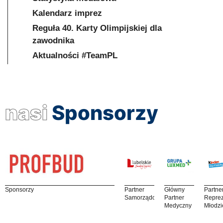
Kalendarz imprez
Reguła 40. Karty Olimpijskiej dla
zawodnika
Aktualności #TeamPL
nasi
Sponsorzy
Sponsorzy
Partner
Główny
Partne
Samorządowy
Partner
Reprez
Medyczny
Młodzi