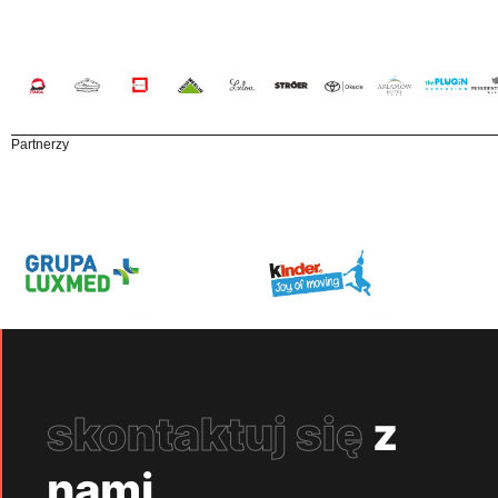
Partnerzy
skontaktuj się
z
nami