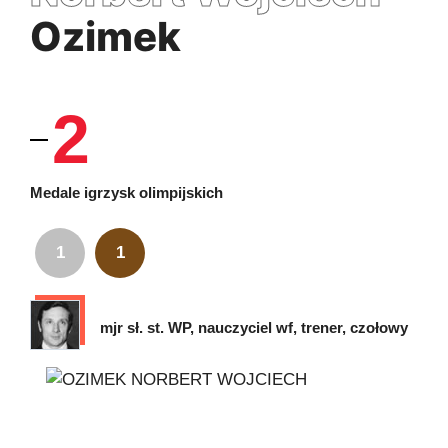
Ozimek
2
Medale igrzysk olimpijskich
1
1
mjr sł. st. WP, nauczyciel wf, trener, czołowy