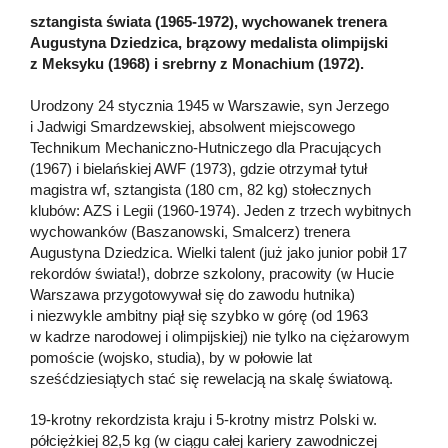
sztangista świata (1965-1972), wychowanek trenera
Augustyna Dziedzica, brązowy medalista olimpijski
z Meksyku (1968) i srebrny z Monachium (1972).
Urodzony 24 stycznia 1945 w Warszawie, syn Jerzego
i Jadwigi Smardzewskiej, absolwent miejscowego
Technikum Mechaniczno-Hutniczego dla Pracujących
(1967) i bielańskiej AWF (1973), gdzie otrzymał tytuł
magistra wf, sztangista (180 cm, 82 kg) stołecznych
klubów: AZS i Legii (1960-1974). Jeden z trzech wybitnych
wychowanków (Baszanowski, Smalcerz) trenera
Augustyna Dziedzica. Wielki talent (już jako junior pobił 17
rekordów świata!), dobrze szkolony, pracowity (w Hucie
Warszawa przygotowywał się do zawodu hutnika)
i niezwykle ambitny piął się szybko w górę (od 1963
w kadrze narodowej i olimpijskiej) nie tylko na ciężarowym
pomoście (wojsko, studia), by w połowie lat
sześćdziesiątych stać się rewelacją na skalę światową.
19-krotny rekordzista kraju i 5-krotny mistrz Polski w.
półciężkiej 82,5 kg (w ciągu całej kariery zawodniczej